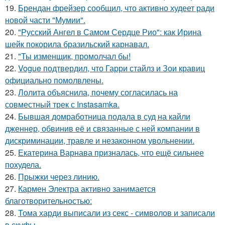
19.
Брендан фрейзер сообщил, что активно худеет ради
новой части "Мумии".
20.
"Русский Ангел в Самом Сердце Рио": как Ирина
шейк покорила бразильский карнавал.
21.
"Ты изменщик, промолчал бы!
22.
Vogue подтвердил, что Гарри стайлз и Зои кравиц
официально помолвлены.
23.
Лолита объяснила, почему согласилась на
совместный трек с Instasamka.
24.
Бывшая домработница подала в суд на кайли
дженнер, обвинив её и связанные с ней компании в
дискриминации, травле и незаконном увольнении.
25.
Екатерина Варнава призналась, что ещё сильнее
похудела.
26.
Прыжки через линию.
27.
Кармен Электра активно занимается
благотворительностью:
28.
Тома харди выписали из секс - символов и записали
в скуфы.