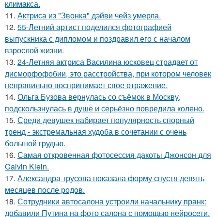
климакса.
11.
Актриса из "Звонка" дэйви чейз умерла.
12.
55-Летний артист поделился фотографией
выпускника с дипломом и поздравил его с началом
взрослой жизни.
13.
24-Летняя актриса Василина юсковец страдает от
дисморфофобии, это расстройства, при котором человек
неправильно воспринимает свое отражение.
14.
Ольга Бузова вернулась со съёмок в Москву,
подскользнулась в душе и серьёзно повредила колено.
15.
Среди девушек набирает популярность спорный
тренд - экстремальная худоба в сочетании с очень
большой грудью.
16.
Самая откровенная фотосессия дакоты Джонсон для
Calvin Klein.
17.
Александра трусова показала форму спустя девять
месяцев после родов.
18.
Сотрудники автосалона устроили начальнику пранк:
добавили Путина на фото салона с помощью нейросети.