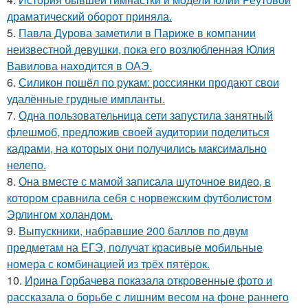
драматический оборот приняла.
5.
Павла Дурова заметили в Париже в компании
неизвестной девушки, пока его возлюбленная Юлия
Вавилова находится в ОАЭ.
6.
Силикон пошёл по рукам: россиянки продают свои
удалённые грудные импланты.
7.
Одна пользовательница сети запустила занятный
флешмоб, предложив своей аудитории поделиться
кадрами, на которых они получились максимально
нелепо.
8.
Она вместе с мамой записала шуточное видео, в
котором сравнила себя с норвежским футболистом
Эрлингом холандом.
9.
Выпускники, набравшие 200 баллов по двум
предметам на ЕГЭ, получат красивые мобильные
номера с комбинацией из трёх пятёрок.
10.
Ирина Горбачева показала откровенные фото и
рассказала о борьбе с лишним весом на фоне раннего