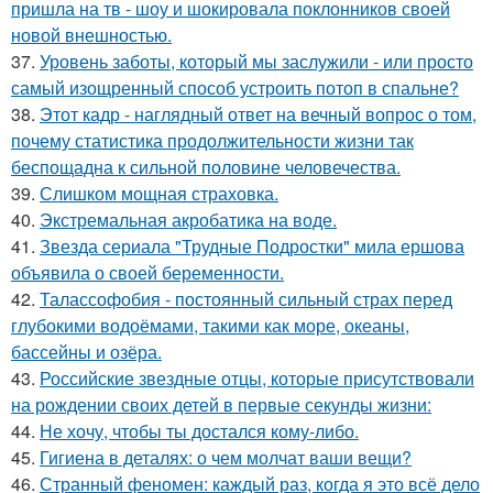
пришла на тв - шоу и шокировала поклонников своей
новой внешностью.
37.
Уровень заботы, который мы заслужили - или просто
самый изощренный способ устроить потоп в спальне?
38.
Этот кадр - наглядный ответ на вечный вопрос о том,
почему статистика продолжительности жизни так
беспощадна к сильной половине человечества.
39.
Слишком мощная страховка.
40.
Экстремальная акробатика на воде.
41.
Звезда сериала "Трудные Подростки" мила ершова
объявила о своей беременности.
42.
Талассофобия - постоянный сильный страх перед
глубокими водоёмами, такими как море, океаны,
бассейны и озёра.
43.
Российские звездные отцы, которые присутствовали
на рождении своих детей в первые секунды жизни:
44.
Не хочу, чтобы ты достался кому-либо.
45.
Гигиена в деталях: о чем молчат ваши вещи?
46.
Странный феномен: каждый раз, когда я это всё дело