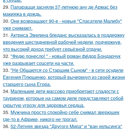
29.
Папарацци засняли 37-летнюю ану де Армас без
макияжа в дождь.
30.
Они возвращают 90-е - новые "Спасатели Малибу"
уже снимают.
31.
Актриса Эвелина бледанс высказалась в поддержку
введения шестидневной рабочей недели, подчеркнув,
что высокий доход требует серьёзной отдачи.
32.
"Федю понесло! " - новый роман фёдор Бондарчук
уже разрывает соцсети на части.
33.
"Не Общается со Старшим Сыном" - в сети осудили
Евгения Плющенко, который вычеркнул из своей жизни
старшего сына Егора.
34.
Маленькие дети массово приобретают сладости с
таурином, которые на самом деле представляют собой
скрытую угрозу для здоровья сердца.
35.
Мужчина просто спокойно себе снимал зверюшек
где-то в Африке, никого не трогал.
36.
52-Летняя звезда "Другого Мира" и "ван хельсинга"