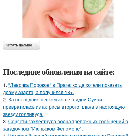
читать дальше →
Последние обновления на сайте:
1.
"Лавочка Пороков" в Праге: когда хотели показать
драму азарта, а получился 18+.
2.
За последние несколько лет сидни Суини
превратилась из актрисы второго плана в настоящую
звезду голливуда.
3.
Соцсети захлестнула волна тревожных сообщений о
загадочном "Июньском Феномене".
4.
История бывшей гимнастки и модели юлии Реутовой