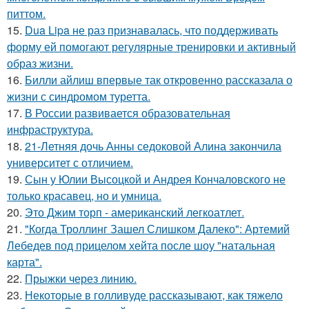
питтом.
15.
Dua Lipa не раз признавалась, что поддерживать
форму ей помогают регулярные тренировки и активный
образ жизни.
16.
Билли айлиш впервые так откровенно рассказала о
жизни с синдромом туретта.
17.
В России развивается образовательная
инфраструктура.
18.
21-Летняя дочь Анны седоковой Алина закончила
университет с отличием.
19.
Сын у Юлии Высоцкой и Андрея Кончаловского не
только красавец, но и умница.
20.
Это Джим торп - американский легкоатлет.
21.
"Когда Троллинг Зашел Слишком Далеко": Артемий
Лебедев под прицелом хейта после шоу "натальная
карта".
22.
Прыжки через линию.
23.
Некоторые в голливуде рассказывают, как тяжело