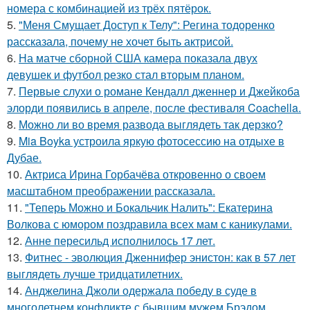
номера с комбинацией из трёх пятёрок.
5.
"Меня Смущает Доступ к Телу": Регина тодоренко
рассказала, почему не хочет быть актрисой.
6.
На матче сборной США камера показала двух
девушек и футбол резко стал вторым планом.
7.
Первые слухи о романе Кендалл дженнер и Джейкоба
элорди появились в апреле, после фестиваля Coachella.
8.
Можно ли во время развода выглядеть так дерзко?
9.
Mia Boyka устроила яркую фотосессию на отдыхе в
Дубае.
10.
Актриса Ирина Горбачёва откровенно о своем
масштабном преображении рассказала.
11.
"Теперь Можно и Бокальчик Налить": Екатерина
Волкова с юмором поздравила всех мам с каникулами.
12.
Анне пересильд исполнилось 17 лет.
13.
Фитнес - эволюция Дженнифер энистон: как в 57 лет
выглядеть лучше тридцатилетних.
14.
Анджелина Джоли одержала победу в суде в
многолетнем конфликте с бывшим мужем Брэдом