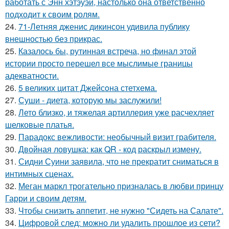
работать с Энн хэтэуэй, настолько она ответственно
подходит к своим ролям.
24.
71-Летняя дженис дикинсон удивила публику
внешностью без прикрас.
25.
Казалось бы, рутинная встреча, но финал этой
истории просто перешел все мыслимые границы
адекватности.
26.
5 великих цитат Джейсoна стетхема.
27.
Суши - диета, которую мы заслужили!
28.
Лето близко, и тяжелая артиллерия уже расчехляет
шелковые платья.
29.
Парадокс вежливости: необычный визит грабителя.
30.
Двойная ловушка: как QR - код раскрыл измену.
31.
Сидни Суини заявила, что не прекратит сниматься в
интимных сценах.
32.
Меган маркл трогательно призналась в любви принцу
Гарри и своим детям.
33.
Чтобы снизить аппетит, не нужно "Сидеть на Салате".
34.
Цифровой след: можно ли удалить прошлое из сети?