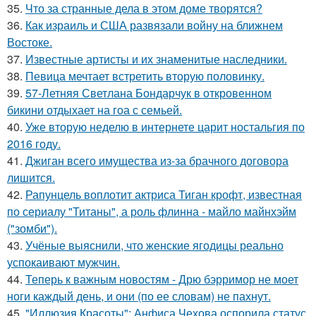
35.
Что за странные дела в этом доме творятся?
36.
Как израиль и США развязали войну на ближнем
Востоке.
37.
Известные артисты и их знаменитые наследники.
38.
Певица мечтает встретить вторую половинку.
39.
57-Летняя Светлана Бондарчук в откровенном
бикини отдыхает на гоа с семьей.
40.
Уже вторую неделю в интернете царит ностальгия по
2016 году.
41.
Джиган всего имущества из-за брачного договора
лишится.
42.
Рапунцель воплотит актриса Тиган крофт, известная
по сериалу "Титаны", а роль флинна - майло майнхэйм
("зомби").
43.
Учёные выяснили, что женские ягодицы реально
успокаивают мужчин.
44.
Теперь к важным новостям - Дрю бэрримор не моет
ноги каждый день, и они (по ее словам) не пахнут.
45.
"Иллюзия Красоты": Анфиса Чехова оспорила статус