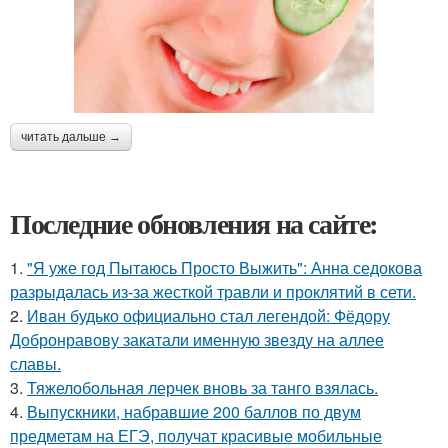
читать дальше →
Последние обновления на сайте:
1.
"Я уже год Пытаюсь Просто Выжить": Анна седокова
разрыдалась из-за жесткой травли и проклятий в сети.
2.
Иван будько официально стал легендой: Фёдору
Добронравову закатали именную звезду на аллее
славы.
3.
Тяжелобольная лерчек вновь за танго взялась.
4.
Выпускники, набравшие 200 баллов по двум
предметам на ЕГЭ, получат красивые мобильные