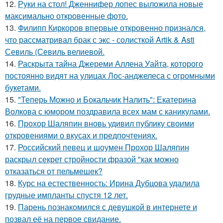
12.
Руки на стол! Дженнифер лопес выложила новые
максимально откровенные фото.
13.
Филипп Киркоров впервые откровенно признался,
что рассматривал брак с экс - солисткой Artik & Asti
Севиль (Севиль велиевой.
14.
Раскрыта тайна Джереми Аллена Уайта, которого
постоянно видят на улицах Лос-анджелеса с огромными
букетами.
15.
"Теперь Можно и Бокальчик Налить": Екатерина
Волкова с юмором поздравила всех мам с каникулами.
16.
Прохор Шаляпин вновь удивил публику своими
откровениями о вкусах и предпочтениях.
17.
Российский певец и шоумен Прохор Шаляпин
раскрыл секрет стройности фразой "как можно
отказаться от пельмешек?
18.
Курс на естественность: Ирина Дубцова удалила
грудные импланты спустя 12 лет.
19.
Парень познакомился с девушкой в интернете и
позвал её на первое свидание.