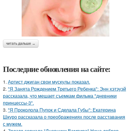
читать дальше →
Последние обновления на сайте:
1.
Артист джиган свои мускулы показал.
2.
"Я Занята Рождением Третьего Ребенка": Энн хэтэуэй
рассказала, что мешает съемкам фильма "дневники
принцессы-3".
3.
"Я Проколола Пупок и Сделала Губы": Екатерина
Шкуро рассказала о преображениях после расставания
с мужем.
4.
Звeздa сериала "Дневники Вампира" Нина добрев