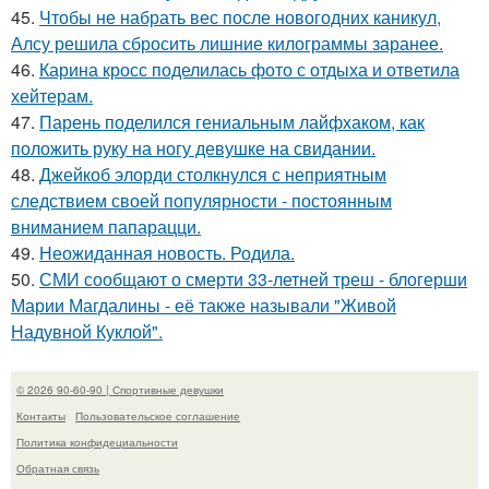
45.
Чтобы не набрать вес после новогодних каникул,
Алсу решила сбросить лишние килограммы заранее.
46.
Карина кросс поделилась фото с отдыха и ответила
хейтерам.
47.
Парень поделился гениальным лайфхаком, как
положить руку на ногу девушке на свидании.
48.
Джейкоб элорди столкнулся с неприятным
следствием своей популярности - постоянным
вниманием папарацци.
49.
Неожиданная новость. Родила.
50.
СМИ сообщают о смерти 33-летней треш - блогерши
Марии Магдалины - её также называли "Живой
Надувной Куклой".
© 2026 90-60-90 | Спортивные девушки
Контакты
Пользовательское соглашение
Политика конфидециальности
Обратная связь