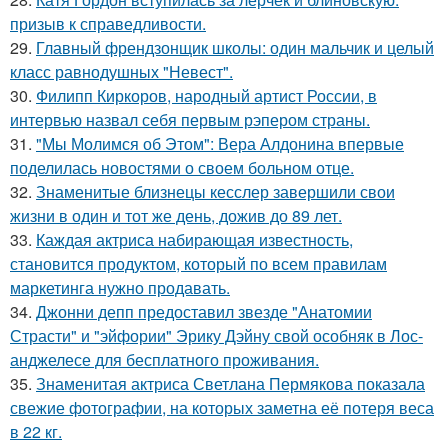
призыв к справедливости.
29.
Главный френдзонщик школы: один мальчик и целый
класс равнодушных "Невест".
30.
Филипп Киркоров, народный артист России, в
интервью назвал себя первым рэпером страны.
31.
"Мы Молимся об Этом": Вера Алдонина впервые
поделилась новостями о своем больном отце.
32.
Знаменитые близнецы кесслер завершили свои
жизни в один и тот же день, дожив до 89 лет.
33.
Каждая актриса набирающая известность,
становится продуктом, который по всем правилам
маркетинга нужно продавать.
34.
Джонни депп предоставил звезде "Анатомии
Страсти" и "эйфории" Эрику Дэйну свой особняк в Лос-
анджелесе для бесплатного проживания.
35.
Знаменитая актриса Светлана Пермякова показала
свежие фотографии, на которых заметна её потеря веса
в 22 кг.