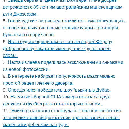
встречается с 35-летним австралийским манекенщиком
дуги Джозефом.
5.
Голливудские актрисы устроили жесткую конкуренцию
в соцсетях, выкатив новые горячие кадры с разницей
буквально в пару часов.
6.
Иван будько официально стал легендой: Фёдору
Добронравову закатали именную звезду на аллее
славы.
7.
Настя ивлеева поделилась эксклюзивными снимками
из новой фотосессии.
8.
В интернете набирает популярность максимально
простой рецепт летнего десерта.
9.
Определился победитель шоу "выжить в Дубае.
10.
На матче сборной США камера показала двух
девушек и футбол резко стал вторым планом.
11.
Эмили ратаковски столкнулась с волной критики из-
за опубликованной фотосессии, где она запечатлена с
маленьким ребенком на груди.