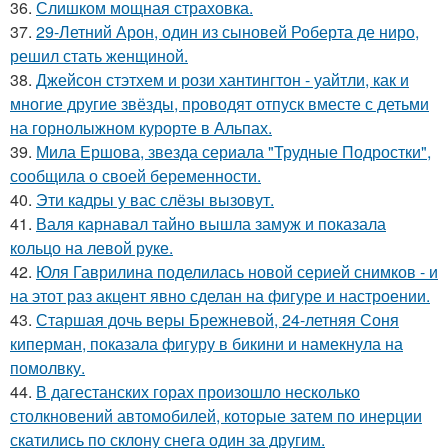
36.
Слишком мощная страховка.
37.
29-Летний Арон, один из сыновей Роберта де ниро,
решил стать женщиной.
38.
Джейсон стэтхем и рози хантингтон - уайтли, как и
многие другие звёзды, проводят отпуск вместе с детьми
на горнолыжном курорте в Альпах.
39.
Мила Ершова, звезда сериала "Трудные Подростки",
сообщила о своей беременности.
40.
Эти кадры у вас слёзы вызовут.
41.
Валя карнавал тайно вышла замуж и показала
кольцо на левой руке.
42.
Юля Гаврилина поделилась новой серией снимков - и
на этот раз акцент явно сделан на фигуре и настроении.
43.
Старшая дочь веры Брежневой, 24-летняя Соня
киперман, показала фигуру в бикини и намекнула на
помолвку.
44.
В дагестанских горах произошло несколько
столкновений автомобилей, которые затем по инерции
скатились по склону снега один за другим.