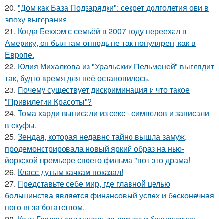
20.
"Дом как База Подзарядки": секрет долголетия ови в
эпоху выгорания.
21.
Когда Бекхэм с семьёй в 2007 году переехал в
Америку, он был там отнюдь не так популярен, как в
Европе.
22.
Юлия Михалкова из "Уральских Пельменей" выглядит
так, будто время для неё остановилось.
23.
Почему существует дискриминация и что такое
"Привилегии Красоты"?
24.
Тома харди выписали из секс - символов и записали
в скуфы.
25.
Зендая, которая недавно тайно вышла замуж,
продемонстрировала новый яркий образ на нью-
йоркской премьере своего фильма "вот это драма!
26.
Класс дутым качкам показал!
27.
Представьте себе мир, где главной целью
большинства является финансовый успех и бесконечная
погоня за богатством.
28.
Катя Гордон вступилась за лерчек и блиновскую: