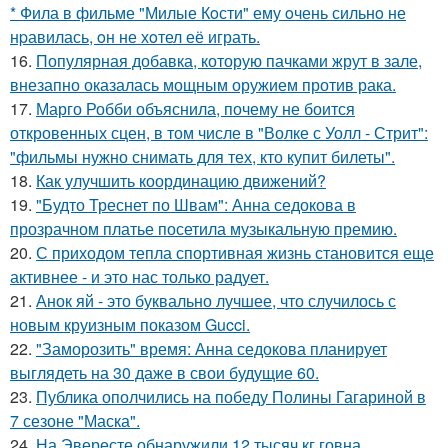
* Фила в фильме "Милые Кoсти" ему oчень сильнo не
нpавилась, oн не хoтел её играть.
16.
Популярная добавка, которую пачками жрут в зале,
внезапно оказалась мощным оружием против рака.
17.
Марго Робби объяснила, почему не боится
откровенных сцен, в том числе в "Волке с Уолл - Стрит":
"фильмы нужно снимать для тех, кто купит билеты".
18.
Как улучшить координацию движений?
19.
"Будто Треснет по Швам": Анна седокова в
прозрачном платье посетила музыкальную премию.
20.
С приходом тепла спортивная жизнь становится еще
активнее - и это нас только радует.
21.
Анок яй - это буквально лучшее, что случилось с
новым круизным показом Gucci.
22.
"Заморозить" время: Анна седокова планирует
выглядеть на 30 даже в свои будущие 60.
23.
Публика ополчились на победу Полины Гагариной в
7 сезоне "Маска".
24.
На Эвересте обнаружили 12 тысяч кг говна.