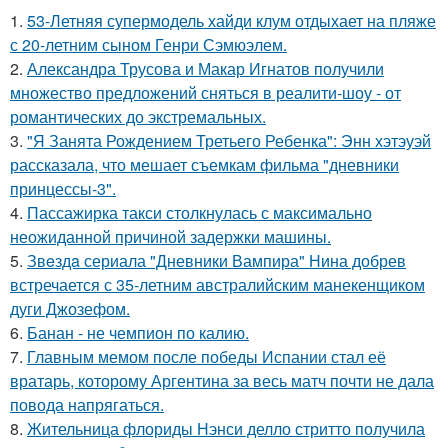
1.
53-Летняя супермодель хайди клум отдыхает на пляже
с 20-летним сыном Генри Сэмюэлем.
2.
Александра Трусова и Макар Игнатов получили
множество предложений сняться в реалити-шоу - от
романтических до экстремальных.
3.
"Я Занята Рождением Третьего Ребенка": Энн хэтэуэй
рассказала, что мешает съемкам фильма "дневники
принцессы-3".
4.
Пассажирка такси столкнулась с максимально
неожиданной причиной задержки машины.
5.
Звeздa сериала "Дневники Вампира" Нина добрев
встречается с 35-летним австралийским манекенщиком
дуги Джозефом.
6.
Банан - не чемпион по калию.
7.
Главным мемом после победы Испании стал её
вратарь, которому Аргентина за весь матч почти не дала
повода напрягаться.
8.
Жительница флориды Нэнси делло стритто получила