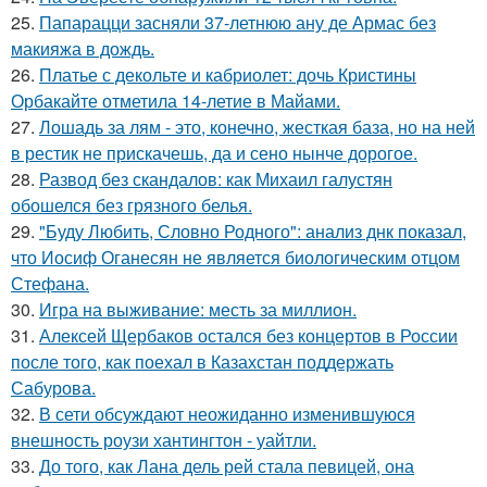
25.
Папарацци засняли 37-летнюю ану де Армас без
макияжа в дождь.
26.
Платье с декольте и кабриолет: дочь Кристины
Орбакайте отметила 14-летие в Майами.
27.
Лошадь за лям - это, конечно, жесткая база, но на ней
в рестик не прискачешь, да и сено нынче дорогое.
28.
Развод без скандалов: как Михаил галустян
обошелся без грязного белья.
29.
"Буду Любить, Словно Родного": анализ днк показал,
что Иосиф Оганесян не является биологическим отцом
Стефана.
30.
Игра на выживание: месть за миллион.
31.
Алексей Щербаков остался без концертов в России
после того, как поехал в Казахстан поддержать
Сабурова.
32.
В сети обсуждают неожиданно изменившуюся
внешность роузи хантингтон - уайтли.
33.
До того, как Лана дель рей стала певицей, она