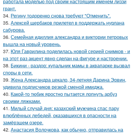
работала моделью под своим настоящим именем лиззи
грант.
34.
Регину тодоренко снова требуют "Отменить".
35.
Алексей щербаков прилетел в поддержать нурлана
сабурова.
36.
Семейная идиллия александра и виктории петровых
вышла на новый уровень.
37.
Юля Гаврилина поделилась новой серией снимков - и
на этот раз акцент явно сделан на фигуре и настроении.
38.
Бикини - раздор: купальник мамы в аквапарке вызвал
споры в сети.
39.
Жена Александра цекало, 34-летняя Дарина Эрвин,
удивила подписчиков резкой сменой имиджа.
40.
Какой-то тюбик яростно пытается лопнуть арбуз
своими ляжками.
41.
Милый случай дня: казахский мужчина спас пару
влюблённых лебедей, оказавшихся в опасности на
замёрзшем озере.
42.
Анастасия Волочкова, как обычно, отправилась на