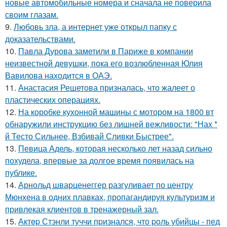
новые автомобильные номера и сначала не поверила
своим глазам.
9.
Любовь зла, а интернет уже открыл папку с
доказательствами.
10.
Павла Дурова заметили в Париже в компании
неизвестной девушки, пока его возлюбленная Юлия
Вавилова находится в ОАЭ.
11.
Анастасия Решетова призналась, что жалеет о
пластических операциях.
12.
На коробке кухонной машины с мотором на 1800 вт
обнаружили инструкцию без лишней вежливости: "Нах *
й Тесто Сильнее, Взбивай Сливки Быстрее".
13.
Певица Адель, которая несколько лет назад сильно
похудела, впервые за долгое время появилась на
публике.
14.
Арнольд шварценеггер разгуливает по центру
Мюнхена в одних плавках, пропагандируя культуризм и
привлекая клиентов в тренажерный зал.
15.
Актep Стэнли туччи пpизнался, что poль убийцы - пед