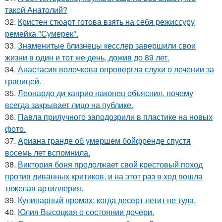
такой Анатолий?
32.
Кристен стюарт готова взять на себя режиссуру
ремейка "Сумерек".
33.
Знаменитые близнецы кесслер завершили свои
жизни в один и тот же день, дожив до 89 лет.
34.
Анастасия волочкова опровергла слухи о лечении за
границей.
35.
Леонардо ди каприо наконец объяснил, почему
всегда закрывает лицо на публике.
36.
Павла прилучного заподозрили в пластике на новых
фото.
37.
Ариана гранде об умершем бойфренде спустя
восемь лет вспомнила.
38.
Виктория боня продолжает свой крестовый поход
против диванных критиков, и на этот раз в ход пошла
тяжелая артиллерия.
39.
Кулинарный промах: когда десерт летит не туда.
40.
Юлия Высоцкая о состоянии дочери.