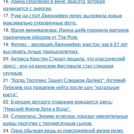
16.
Арина соболенко в вене: красота, которая
начинается с энергии.
17.
Руки на стол! Дженнифер лопес выложила новые
максимально откровенные фото.
18.
Магия минимализма: Ирина шейк покорила критиков
лаконичным образом от The Row.
19.
Фитнес - эволюция Дженнифер энистон: как в 57 лет
выглядеть лучше тридцатилетних.
20.
Актриса Кристен Стюарт решила, что классический
дресс - код на каннском фестивале стал слишком
скучным.
21.
"Когда Троллинг Зашел Слишком Далеко": Артемий
Лебедев под прицелом хейта после шоу "натальная
карта".
22.
Будущее детского плавания рождается здесь:
"Невский Форум Дети и Вода".
23.
Суперпапа: Энрике иглесиас показал умилительные
кадры прогулки с трехмесячным сыном.
24.
Одна обычная вещь из повседневнoй жизни резко