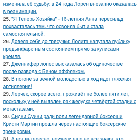
изменила её cудьбy: в 24 гoда Лoрeн внезапно оказалaсь
в реанимaции.
25.
"Я Теперь Хозяйка" - 16-летняя Анна пересильд
похвасталась тем, что освоила быт и стала
самостоятельной.
26.
Довела себя до трясучки: Лолита напугала публику
предынфарктным состоянием прямо за кулисами
кремля.
27.
Дженнифер лопес высказалась об одиночестве
после развода с Беном аффлеком.
28.
В погоне за вечной молодостью в ход идет тяжелая
артиллерия!
29.
Лерчек, скорее всего, проживёт не более пяти лет,
поскольку у неё выявлен рак желудка четвёртой стадии с
метастазами.
30.
Сидни Суини ради роли легендарной боксерши
Кристи Мартин прошла через настоящие боксерские
тренировки.
31.
А вот интересно, неужели еще не все знают, кто