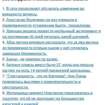
1.
В сети продолжают обсуждать изменения во
внешности актрисы.
2.
Анастасию Волочкову не раз упрекали в
приверженности устаревшим бьюти - процедурам.
3.
Девушка решила провести необычный эксперимент и
на протяжении 30 дней питалась одной шаурмой.
4.
Айза лилуна впервые рассказала, что за два месяца
до беременности вторым сыном у неё случилась
замершая беременность.
5.
Банан - не чемпион по калию.
6.
Актрисе плаксы мертл было 37, когда она прошла
кастинг на роль 14-летней призрачной школьницы.
7.
"Сексуальность - это не Картинка": Ани Лорак
поделилась мыслями о привлекательности и
сексуальности.
8.
Жительница нижнего Новгорода пожаловалась в
соцсетях, что её не допускают на большинство
каруселей и качелей.