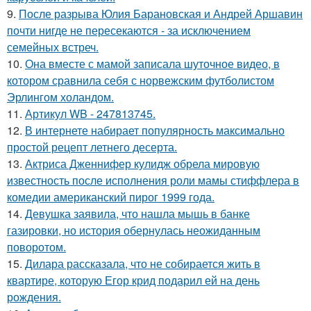
9.
После разрыва Юлия Барановская и Андрей Аршавин
почти нигде не пересекаются - за исключением
семейных встреч.
10.
Она вместе с мамой записала шуточное видео, в
котором сравнила себя с норвежским футболистом
Эрлингом холандом.
11.
Артикул WB - 247813745.
12.
В интернете набирает популярность максимально
простой рецепт летнего десерта.
13.
Актриса Дженнифер кулидж обрела мировую
известность после исполнения роли мамы стиффлера в
комедии американский пирог 1999 года.
14.
Девушка заявила, что нашла мышь в банке
газировки, но история обернулась неожиданным
поворотом.
15.
Дилара рассказала, что не собирается жить в
квартире, которую Егор крид подарил ей на день
рождения.