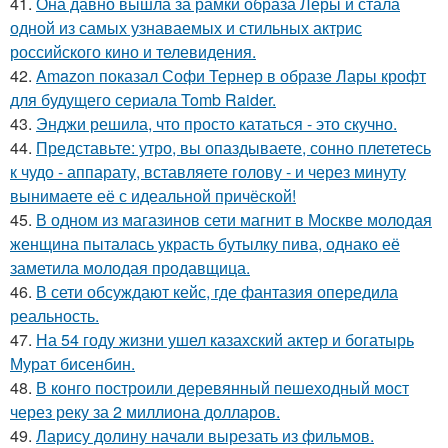
41.
Она давно вышла за рамки образа Леры и стала
одной из самых узнаваемых и стильных актрис
российского кино и телевидения.
42.
Amazon показал Софи Тернер в образе Лары крофт
для будущего сериала Tomb Raider.
43.
Энджи решила, что просто кататься - это скучно.
44.
Представьте: утро, вы опаздываете, сонно плететесь
к чудо - аппарату, вставляете голову - и через минуту
вынимаете её с идеальной причёской!
45.
В одном из магазинов сети магнит в Москве молодая
женщина пыталась украсть бутылку пива, однако её
заметила молодая продавщица.
46.
В сети обсуждают кейс, где фантазия опередила
реальность.
47.
На 54 году жизни ушел казахский актер и богатырь
Мурат бисенбин.
48.
В конго построили деревянный пешеходный мост
через реку за 2 миллиона долларов.
49.
Ларису долину начали вырезать из фильмов.