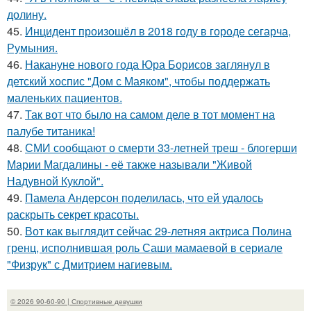
долину.
45.
Инцидент произошёл в 2018 году в городе сегарча,
Румыния.
46.
Накануне нового года Юра Борисов заглянул в
детский хоспис "Дом с Маяком", чтобы поддержать
маленьких пациентов.
47.
Так вот что было на самом деле в тот момент на
палубе титаника!
48.
СМИ сообщают о смерти 33-летней треш - блогерши
Марии Магдалины - её также называли "Живой
Надувной Куклой".
49.
Памела Андерсон поделилась, что ей удалось
раскрыть секрет красоты.
50.
Вот как выглядит сейчас 29-летняя актриса Полина
гренц, исполнившая роль Саши мамаевой в сериале
"Физрук" с Дмитрием нагиевым.
© 2026 90-60-90 | Спортивные девушки