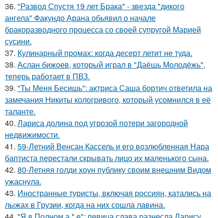
36.
"Развод Спустя 19 лет Брака" - звезда "дикого
ангела" Факундо Арана обьявил о начале
бракоразводного процесса со своей супругой Марией
сусини.
37.
Кулинарный промах: когда десерт летит не туда.
38.
Аслан бижоев, который играл в "Даёшь Молодёжь",
теперь работает в ПВЗ.
39.
"Ты Меня Бесишь": актриса Саша бортич ответила на
замечания Никиты кологривого, который усомнился в её
таланте.
40.
Лариса долина под угрозой потери загородной
недвижимости.
41.
59-Летний Венсан Кассель и его возлюбленная Нара
баптиста перестали скрывать лицо их маленького сына.
42.
80-Летняя голди хоун публику своим внешним Видом
ужаснула.
43.
Иностранные туристы, включая россиян, катались на
лыжах в Грузии, когда на них сошла лавина.
44.
"Я в Полном а * е": певица слава разнесла Ларису