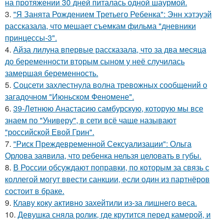
на протяжении 30 дней питалась одной шаурмой.
3.
"Я Занята Рождением Третьего Ребенка": Энн хэтэуэй
рассказала, что мешает съемкам фильма "дневники
принцессы-3".
4.
Айза лилуна впервые рассказала, что за два месяца
до беременности вторым сыном у неё случилась
замершая беременность.
5.
Соцсети захлестнула волна тревожных сообщений о
загадочном "Июньском Феномене".
6.
39-Летнюю Анастасию самбурскую, которую мы все
знаем по "Универу", в сети всё чаще называют
"российской Евой Грин".
7.
"Риск Преждевременной Сексуализации": Ольга
Орлова заявила, что ребенка нельзя целовать в губы.
8.
В России обсуждают поправки, по которым за связь с
коллегой могут ввести санкции, если один из партнёров
состоит в браке.
9.
Клаву коку активно захейтили из-за лишнего веса.
10.
Девушка сняла ролик, где крутится перед камерой, и