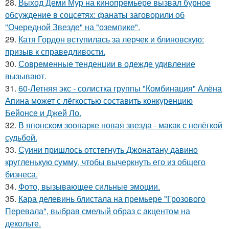
28.
Выход Деми Мур на кинопремьере вызвал бурное
обсуждение в соцсетях: фанаты заговорили об
"Очередной Звезде" на "оземпике".
29.
Катя Гордон вступилась за лерчек и блиновскую:
призыв к справедливости.
30.
Современные тенденции в одежде удивление
вызывают.
31.
60-Летняя экс - солистка группы "Комбинация" Алёна
Апина может с лёгкостью составить конкуренцию
Бейонсе и Джей Ло.
32.
В японском зоопарке новая звезда - макак с нелёгкой
судьбой.
33.
Суини пришлось отстегнуть Джонатану давино
кругленькую сумму, чтобы вычеркнуть его из общего
бизнеса.
34.
Фото, вызывающее сильные эмоции.
35.
Кара делевинь блистала на премьере "Грозового
Перевала", выбрав смелый образ с акцентом на
декольте.