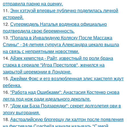
отправила парню на оценку.
11.
Энн хэтэуэй впервые публично поделилась личной
историей.
12.
Супермодель Наталья водянова официально
подтвердила свою беременность.
13.
"Попала в Инвалидную Коляску После Массажа
Спины" - 34-летняя супруга Александра цекало вышла
на связь с неприятными новостями.
14.
Айзек хемпстед - Райт, известный по роли брана
старка в сериале "Игра Престолов", женился на
закрытой церемонии в Лондоне.
15.
Джейми Фокс и его возлюбленная элис хакстепп ждут
ребенка.
16.
"Работа над Ошибками": Анастасия Костенко снова
легла под нож ради идеального декольте.
17.
"Дом как База Подзарядки": секрет долголетия ови в
эпоху выгорания.
18.
Австралийскую блогершу ли халтон после появления
на фестивале Coachella начали называть "Самой