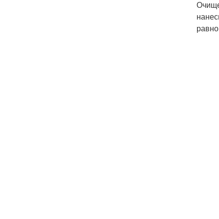
Очище
нанес
равно