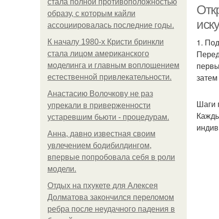
стала полной противоположностью
Отк
образу, с которым кайли
иск
ассоциировалась последние годы.
1. По
К началу 1980-х Кристи бринкли
Н
Перед
стала лицом американского
первы
моделинга и главным воплощением
затем
естественной привлекательности.
Анастасию Волочкову не раз
Е
Шаги 
упрекали в приверженности
Кажды
устаревшим бьюти - процедурам.
индив
Анна, давно известная своим
Ко
увлечением бодибилдингом,
впервые попробовала себя в роли
модели.
Отдых на пхукете для Алексея
Долматова закончился переломом
ребра после неудачного падения в