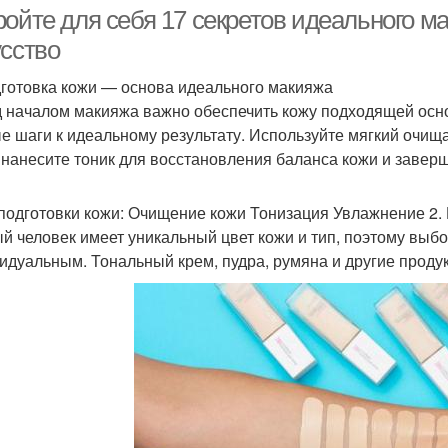
ройте для себя 17 секретов идеального м
усство
Макияж для
дготовка кожи — основа идеального макияжа
езаметный макияж
Тр
каждодневного
 началом макияжа важно обеспечить кожу подходящей осно
использования
е шаги к идеальному результату. Используйте мягкий очищ
 нанесите тоник для восстановления баланса кожи и заве
Про
жедневный макияж
Повседневный макияж
подготовки кожи: Очищение кожи Тонизация Увлажнение 2.
й человек имеет уникальный цвет кожи и тип, поэтому выб
идуальным. Тональный крем, пудра, румяна и другие проду
Макияж под разные
жа перед макияжем
Прод
случаи
Советы для вечернего
Вечерний макияж
Тема
макияжа