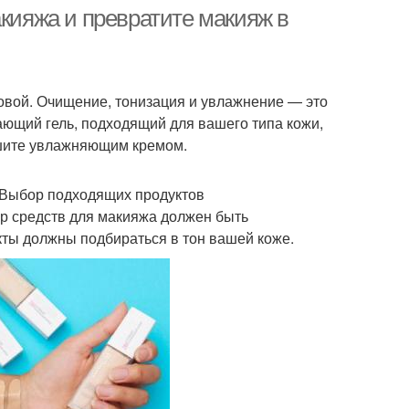
акияжа и превратите макияж в
енды в макияже
Основные инструменты
вой. Очищение, тонизация и увлажнение — это
ающий гель, подходящий для вашего типа кожи,
ршите увлажняющим кремом.
фессиональный
Макияж под тон
макияж
 Выбор подходящих продуктов
ор средств для макияжа должен быть
кты должны подбираться в тон вашей коже.
Советы для
укты для макияжа
повседневного макияжа
Советы для
тический макияж
праздничного макияжа