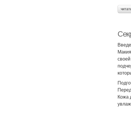
читат
Сек
Введ
Макия
своей
подче
котор
Подго
Перед
Кожа 
увлаж