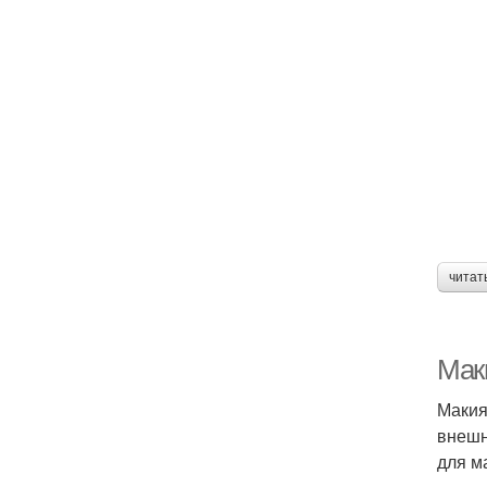
читат
Маки
Макия
внешн
для м