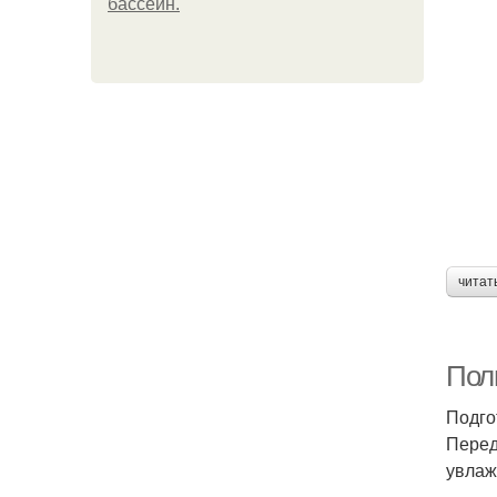
бассейн.
читат
Полн
Подго
Перед
увлаж