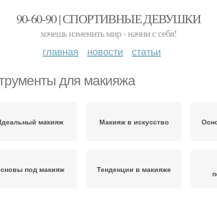
90-60-90 | СПОРТИВНЫЕ ДЕВУШКИ
хочешь изменить мир - начни с себя!
главная
новости
статьи
трументы для макияжа
Идеальный макияж
Макияж в искусство
Осн
сновы под макияж
Тенденции в макияже
п
и
жи перед макияжем
Естественный макияж
Гл