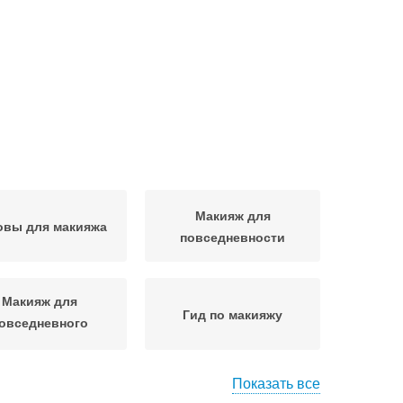
Макияж для
овы для макияжа
повседневности
Макияж для
Гид по макияжу
овседневного
спользования
Показать все
амурный макияж
Средства для макияжа