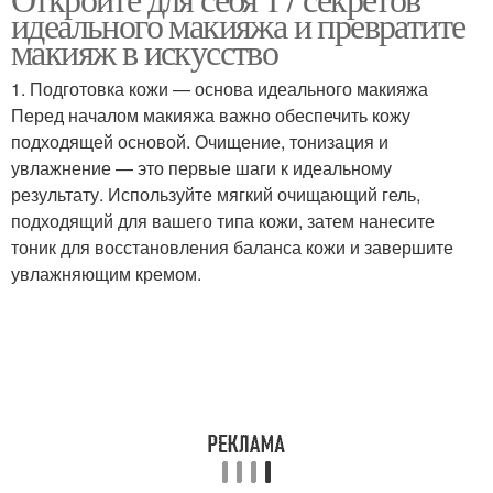
Тональная основа
Тональные основы
идеального макияжа и превратите
макияж в искусство
1. Подготовка кожи — основа идеального макияжа
Инструменты для
Перед началом макияжа важно обеспечить кожу
Тенденции в макияже
макияжа
подходящей основой. Очищение, тонизация и
увлажнение — это первые шаги к идеальному
результату. Используйте мягкий очищающий гель,
Макияж для
подходящий для вашего типа кожи, затем нанесите
повседневного
тоник для восстановления баланса кожи и завершите
использования
увлажняющим кремом.