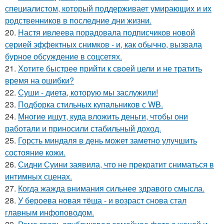
специалистом, который поддерживает умирающих и их
родственников в последние дни жизни.
20.
Настя ивлеева порадовала подписчиков новой
серией эффектных снимков - и, как обычно, вызвала
бурное обсуждение в соцсетях.
21.
Хотите быстрее прийти к своей цели и не тратить
время на ошибки?
22.
Суши - диета, которую мы заслужили!
23.
Подборка стильных купальников с WB.
24.
Многие ищут, куда вложить деньги, чтобы они
работали и приносили стабильный доход.
25.
Горсть миндаля в день может заметно улучшить
состояние кожи.
26.
Сидни Суини заявила, что не прекратит сниматься в
интимных сценах.
27.
Когда жажда внимания сильнее здравого смысла.
28.
У бероева новая тёща - и возраст снова стал
главным инфоповодом.