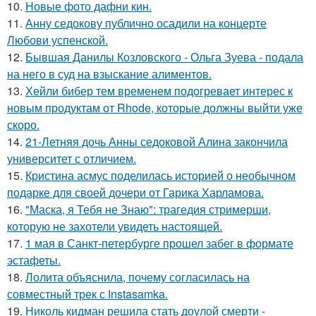
10.
Новые фото дафни кин.
11.
Анну седокову публично осадили на концерте
Любови успенской.
12.
Бывшая Данилы Козловского - Ольга Зуева - подала
на него в суд на взыскание алиментов.
13.
Хейли бибер тем временем подогревает интерес к
новым продуктам от Rhode, которые должны выйти уже
скоро.
14.
21-Летняя дочь Анны седоковой Алина закончила
университет с отличием.
15.
Кристина асмус поделилась историей о необычном
подарке для своей дочери от Гарика Харламова.
16.
"Маска, я Тебя не Знаю": трагедия стримерши,
которую не захотели увидеть настоящей.
17.
1 мая в Санкт-петербурге прошел забег в формате
эстафеты.
18.
Лолита объяснила, почему согласилась на
совместный трек с Instasamka.
19.
Николь кидман решила стать доулой смерти -