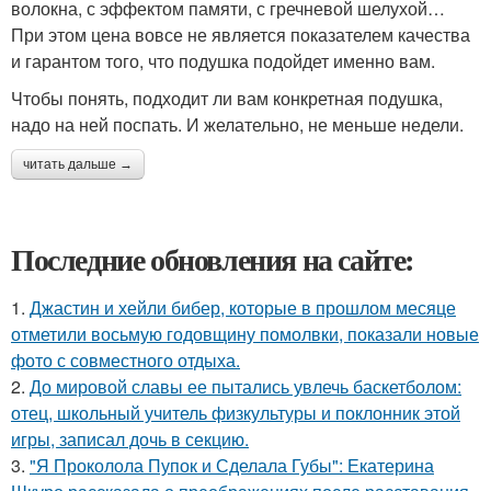
волокна, с эффектом памяти, с гречневой шелухой…
При этом цена вовсе не является показателем качества
и гарантом того, что подушка подойдет именно вам.
Чтобы понять, подходит ли вам конкретная подушка,
надо на ней поспать. И желательно, не меньше недели.
читать дальше →
Последние обновления на сайте:
1.
Джастин и хейли бибер, которые в прошлом месяце
отметили восьмую годовщину помолвки, показали новые
фото с совместного отдыха.
2.
До мировой славы ее пытались увлечь баскетболом:
отец, школьный учитель физкультуры и поклонник этой
игры, записал дочь в секцию.
3.
"Я Проколола Пупок и Сделала Губы": Екатерина