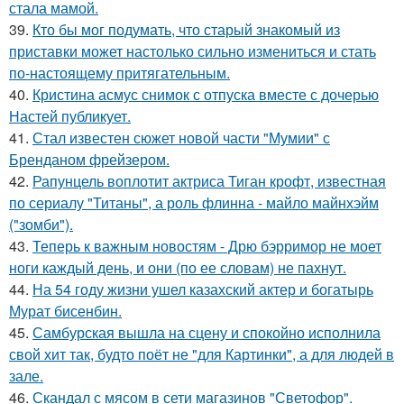
стала мамой.
39.
Кто бы мог подумать, что старый знакомый из
приставки может настолько сильно измениться и стать
по-настоящему притягательным.
40.
Кристина асмус снимок с отпуска вместе с дочерью
Настей публикует.
41.
Стал известен сюжет новой части "Мумии" с
Бренданом фрейзером.
42.
Рапунцель воплотит актриса Тиган крофт, известная
по сериалу "Титаны", а роль флинна - майло майнхэйм
("зомби").
43.
Теперь к важным новостям - Дрю бэрримор не моет
ноги каждый день, и они (по ее словам) не пахнут.
44.
На 54 году жизни ушел казахский актер и богатырь
Мурат бисенбин.
45.
Самбурская вышла на сцену и спокойно исполнила
свой хит так, будто поёт не "для Картинки", а для людей в
зале.
46.
Скандал с мясом в сети магазинов "Светофор".