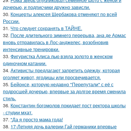
29.
Рома зверь опубликовал семейное фото с женой и
дочерью, и подписчики дружно зависли.
30.
Концерты алексея Щербакова отменяют по всей
России.
31.
Что следует сохранять в ТАЙНЕ.
32.
После длительного зимнего перерыва, ана де Армас
вновь отправилась в Лос-анджелес, возобновив
интенсивные тренировки.
33.
Фигуристка Алиса лью взяла золото в женском
одиночном катании.
34.
Активисты предлагают запретить одежду, которая
оголяет живот, ягодицы или просвечивается.
35.
Бейонсе, которую недавно "Перепутали" с её с
подросшей дочерью, впервые за долгое время сменила
стиль.
36.
Константин богомолов покидает пост ректора школы
- студии мхат.
37.
"Да я просто мама года!
38.
17-Летняя дочь валерии Гай германики впервые