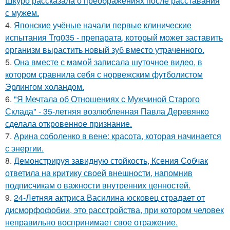
Шкуро рассказала о преображениях после расставания
с мужем.
4.
Японские учёные начали первые клинические
испытания Trg035 - препарата, который может заставить
организм вырастить новый зуб вместо утраченного.
5.
Она вместе с мамой записала шуточное видео, в
котором сравнила себя с норвежским футболистом
Эрлингом холандом.
6.
"Я Мечтала об Отношениях с Мужчиной Старого
Склада" - 35-летняя возлюбленная Павла Деревянко
сделала откровенное признание.
7.
Арина соболенко в вене: красота, которая начинается
с энергии.
8.
Демонстрируя завидную стойкость, Ксения Собчак
ответила на критику своей внешности, напомнив
подписчикам о важности внутренних ценностей.
9.
24-Летняя актриса Василина юсковец страдает от
дисморфофобии, это расстройства, при котором человек
неправильно воспринимает свое отражение.