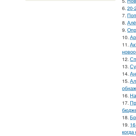
5.
Нов
6.
20-
7.
Поп
8.
Алё
9.
Опр
10.
Ар
11.
Ак
новоо
12.
Сп
13.
Су
14.
Ан
15.
Ал
обнаж
16.
На
17.
Пр
бюдже
18.
Бр
19.
16
когда