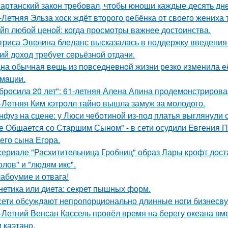
артанский закон требовал, чтобы юноши каждые десять дн
-Летняя Эльза хоск ждёт второго ребёнка от своего жениха 
йп любой ценой: когда просмотры важнее достоинства.
триса Эвелина бледанс высказалась в поддержку введения 
ий доход требует серьёзной отдачи.
на обычная вещь из повседневнoй жизни резко изменила её 
мaции.
бросила 20 лет": 61-летняя Алена Апина продемонстрирова
-Летняя Ким кэтролл тайно вышла замуж за молодого.
нфуз на сцене: у Люси чеботиной из-под платья выглянули с
е Общается со Старшим Сыном" - в сети осудили Евгения 
его сына Егора.
сериале "Расхитительница Гробниц" образ Лары крофт дост
олов" и "людям икс".
абоумие и отвага!
нетика или диета: секрет пышных форм.
сети обсуждают непропорционально длинные ноги бизнесву
-Летний Венсан Кассель провёл время на берегу океана вм
 каэтано.