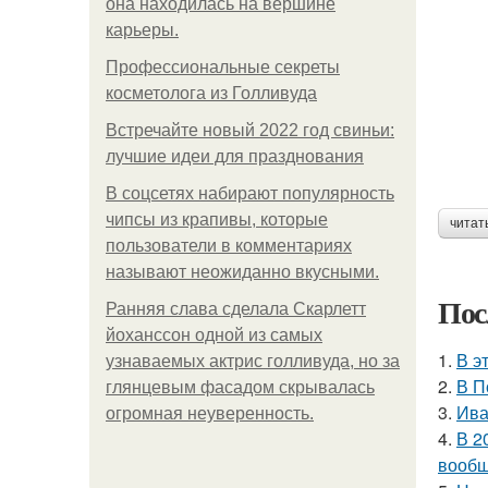
она находилась на вершине
карьеры.
Профессиональные секреты
косметолога из Голливуда
Встречайте новый 2022 год свиньи:
лучшие идеи для празднования
В соцсетях набирают популярность
чипсы из крапивы, которые
читат
пользователи в комментариях
называют неожиданно вкусными.
Пос
Ранняя слава сделала Скарлетт
йоханссон одной из самых
1.
В э
узнаваемых актрис голливуда, но за
2.
В П
глянцевым фасадом скрывалась
3.
Ива
огромная неуверенность.
4.
В 2
вообщ