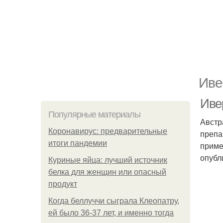
Иве
Иве
Популярные материалы
Австр
Коронавирус: предварительные
препа
итоги пандемии
приме
опубл
Куриные яйца: лучший источник
белка для женщин или опасный
продукт
Когда беллуччи сыграла Клеопатру,
ей было 36-37 лет, и именно тогда