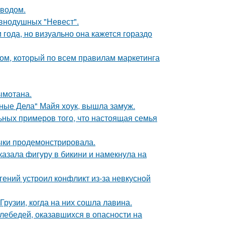
оводом.
внодушных "Невест".
 года, но визуально она кажется гораздо
ом, который по всем правилам маркетинга
ымотана.
нные Дела" Майя хоук, вышла замуж.
ьных примеров того, что настоящая семья
выки продемонстрировала.
азала фигуру в бикини и намекнула на
ений устроил конфликт из-за невкусной
Грузии, когда на них сошла лавина.
лебедей, оказавшихся в опасности на