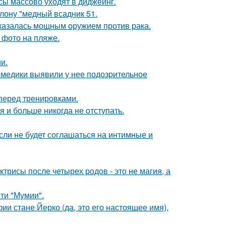
сы массово уходят в диджеинг.
лону "медный всадник 51.
оказалась мощным оружием против рака.
 фото на пляже.
и.
а медики выявили у нее подозрительное
перед тренировками.
я и больше никогда не отступать.
сли не будет соглашаться на интимные и
трисы после четырех родов - это не магия, а
ти "Мумии".
ии стане Йерко (да, это его настоящее имя),