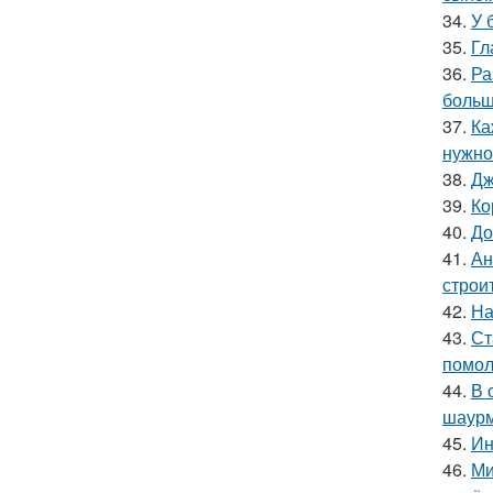
34.
У 
35.
Гл
36.
Ра
больш
37.
Ка
нужно
38.
Дж
39.
Ко
40.
До
41.
Ан
строи
42.
На
43.
Ст
помол
44.
В 
шаур
45.
Ин
46.
Ми