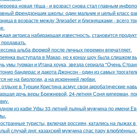
бероева новая тёща - и возраст снова стал главным инфоп
авный френдзонщик школы: один мальчик и целый класс ра
зница в возрасте между Элизабет и близняшками - всего три
е.
ждая актриса набирающая известность, становится продукт
 продавать.
ессика альба формой после личных перемен впечатляет.
реянка выступала в Макао, но к концу шоу была слишком в
чь умы турман и Итана хоука, звезда сериала "Очень Стра
тонио бандерас и дакота Джонсон - один из самых трогател
тся не на биологии, а на искренней любви.
 отдыхе в Турции Кристина асмус свои акробатические на
аршая дочь веры Брежневой, 24-летняя Соня киперман, пок
вку.
одном из кафе Уфы 33-летний пьяный мужчина по имени Евг
мы.
остранные туристы, включая россиян, катались на лыжах в 
лый случай дня: казахский мужчина спас пару влюблённых 