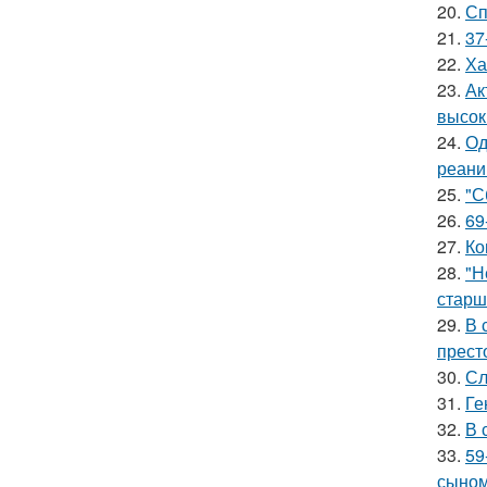
20.
Сп
21.
37
22.
Ха
23.
Ак
высок
24.
Од
реани
25.
"С
26.
69
27.
Ко
28.
"Н
старш
29.
В 
прест
30.
Сл
31.
Ге
32.
В 
33.
59
сыном