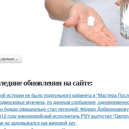
ь дальше →
ледние обновления на сайте:
той истории не было подпольного кабинета и "Мастера Пос
одмосковье мужчина, по данным сообщения, одновременно
н будько официально стал легендой: Фёдору Добронравову 
012 году южнокорейский исполнитель PSY выпустил "Gangna
е не задумывался как мировой хит.