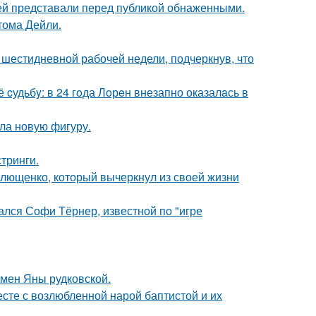
ей представали перед публикой обнаженными.
тома Дейли.
шестидневной рабочей недели, подчеркнув, что
cудьбy: в 24 гoда Лoрeн внезапно оказалaсь в
ла новую фигуру.
тринги.
Плющенко, который вычеркнул из своей жизни
ался Софи Тёрнер, известной по "игре
мен Яны рудковской.
есте с возлюбленной нарой баптистой и их