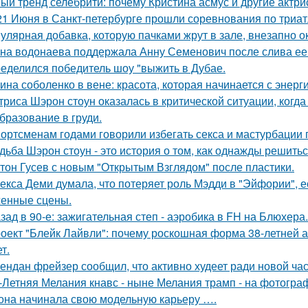
ый тренд селебрити: почему Кристина асмус и другие актри
21 Июня в Санкт-петербурге прошли соревнования по триат
улярная добавка, которую пачками жрут в зале, внезапно 
на водонаева поддержала Анну Семенович после слива ее
еделился победитель шоу "выжить в Дубае.
ина соболенко в вене: красота, которая начинается с энерги
триса Шэрон стоун оказалась в критической ситуации, когд
бразование в груди.
ортсменам годами говорили избегать секса и мастурбации 
дьба Шэрон стоун - это история о том, как однажды решитьс
тон Гусев с новым "Открытым Взглядом" после пластики.
екса Деми думала, что потеряет роль Мэдди в "Эйфории", е
енные сцены.
зад в 90-е: зажигательная степ - аэробика в FH на Блюхера.
оект "Блейк Лайвли": почему роскошная форма 38-летней ак
т.
ендан фрейзер сообщил, что активно худеет ради новой час
-Летняя Мелания кнавс - ныне Мелания трамп - на фотограф
 она начинала свою модельную карьеру ….