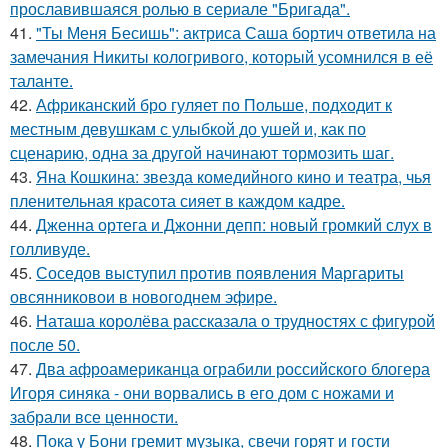
прославившаяся ролью в сериале "Бригада".
41.
"Ты Меня Бесишь": актриса Саша бортич ответила на
замечания Никиты кологривого, который усомнился в её
таланте.
42.
Африканский бро гуляет по Польше, подходит к
местным девушкам с улыбкой до ушей и, как по
сценарию, одна за другой начинают тормозить шаг.
43.
Яна Кошкина: звезда комедийного кино и театра, чья
пленительная красота сияет в каждом кадре.
44.
Дженна ортега и Джонни депп: новый громкий слух в
голливуде.
45.
Соседов выступил против появления Маргариты
овсянниковои в новогоднем эфире.
46.
Наташа королёва рассказала о трудностях с фигурой
после 50.
47.
Два афроамериканца ограбили российского блогера
Игоря синяка - они ворвались в его дом с ножами и
забрали все ценности.
48.
Пока у Бони гремит музыка, свечи горят и гости