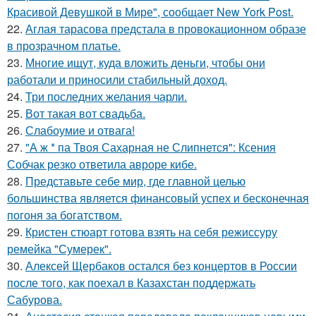
Красивой Девушкой в Мире", сообщает New York Post.
22.
Аглая тарасова предстала в провокационном образе
в прозрачном платье.
23.
Многие ищут, куда вложить деньги, чтобы они
работали и приносили стабильный доход.
24.
Три последних желания чарли.
25.
Вот такая вот свадьба.
26.
Слабоумие и отвага!
27.
"А ж * па Твоя Сахарная не Слипнется": Ксения
Собчак резко ответила авроре кибе.
28.
Представьте себе мир, где главной целью
большинства является финансовый успех и бесконечная
погоня за богатством.
29.
Кристен стюарт готова взять на себя режиссуру
ремейка "Сумерек".
30.
Алексей Щербаков остался без концертов в России
после того, как поехал в Казахстан поддержать
Сабурова.