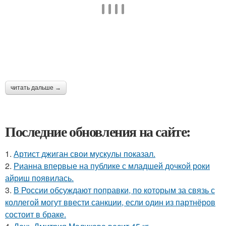
читать дальше →
Последние обновления на сайте:
1.
Артист джиган свои мускулы показал.
2.
Рианна впервые на публике с младшей дочкой роки
айриш появилась.
3.
В России обсуждают поправки, по которым за связь с
коллегой могут ввести санкции, если один из партнёров
состоит в браке.