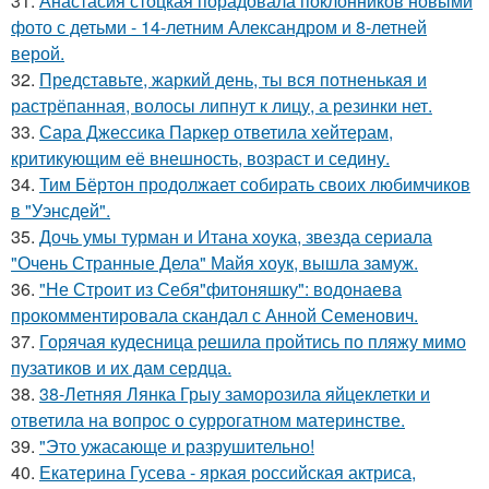
31.
Анастасия стоцкая порадовала поклонников новыми
фото с детьми - 14-летним Александром и 8-летней
верой.
32.
Представьте, жаркий день, ты вся потненькая и
растрёпанная, волосы липнут к лицу, а резинки нет.
33.
Сара Джессика Паркер ответила хейтерам,
критикующим её внешность, возраст и седину.
34.
Тим Бёртон продолжает собирать своих любимчиков
в "Уэнсдей".
35.
Дочь умы турман и Итана хоука, звезда сериала
"Очень Странные Дела" Майя хоук, вышла замуж.
36.
"Не Строит из Себя"фитоняшку": водонаева
прокомментировала скандал с Анной Семенович.
37.
Горячая кудесница решила пройтись по пляжу мимо
пузатиков и их дам сердца.
38.
38-Летняя Лянка Грыу заморозила яйцеклетки и
ответила на вопрос о суррогатном материнстве.
39.
"Это ужасающе и разрушительно!
40.
Екатерина Гусева - яркая российская актриса,