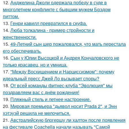
12.
Анджелина Джоли одержала победу в суде в
многолетнем конфликте с бывшим мужем Брэдом
питтом.
13.
Генри кавилл превратился в скуфа.
14.
Люба толкалина - пример стройности и
женственности.
15.
49-Летний сын шер пожаловался, что мать перестала
его обеспечивать.
16.
Сын у Юлии Высоцкой и Андрея Кончаловского не
только красавец, но и умница.
17.
"Между Восхищением и Нарциссизмом": почему
идеальный пресс Джей Ло вызывает споры?
18.
От всей команды фитнес-клуба "Эволюция" мы
поздравляем вас с днём рождения!
19.
Пляжный стиль и летнее настроение.
20.
Мировая премьера "дьявол носит Prada 2", и Энн
хэтэуэй решила не мелочиться.
21.
Австралийскую блогершу ли халтон после появления
на фестивале Coachella начали называть "Самой