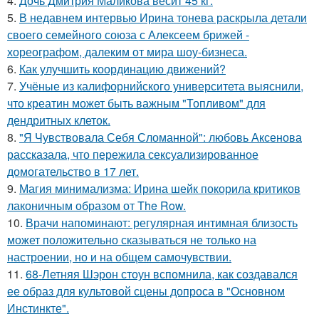
4.
Дочь Дмитрия Маликова весит 45 кг.
5.
В недавнем интервью Ирина тонева раскрыла детали
своего семейного союза с Алексеем брижей -
хореографом, далеким от мира шоу-бизнеса.
6.
Как улучшить координацию движений?
7.
Учёные из калифорнийского университета выяснили,
что креатин может быть важным "Топливом" для
дендритных клеток.
8.
"Я Чувствовала Себя Сломанной": любовь Аксенова
рассказала, что пережила сексуализированное
домогательство в 17 лет.
9.
Магия минимализма: Ирина шейк покорила критиков
лаконичным образом от The Row.
10.
Врачи напоминают: регулярная интимная близость
может положительно сказываться не только на
настроении, но и на общем самочувствии.
11.
68-Летняя Шэрон стоун вспомнила, как создавался
ее образ для культовой сцены допроса в "Основном
Инстинкте".