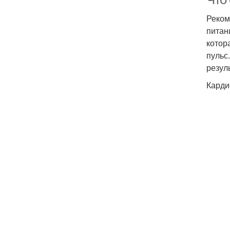
Реком
питан
котор
пульс
резул
Карди