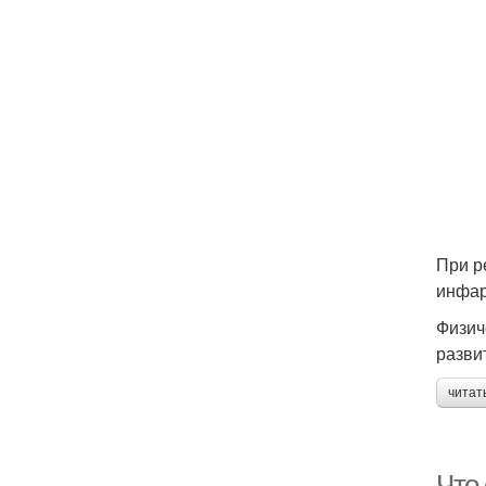
При р
инфар
Физич
разви
читат
Что 