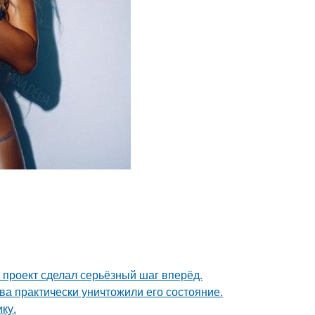
 проект сделал серьёзный шаг вперёд.
ва практически уничтожили его состояние.
ку.