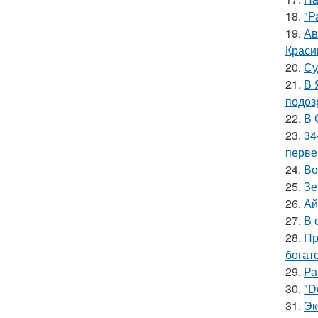
18.
"Р
19.
Ав
Краси
20.
Су
21.
В 
подоз
22.
В 
23.
34
перве
24.
Во
25.
Зе
26.
Ай
27.
В 
28.
Пр
богат
29.
Ра
30.
"D
31.
Эк