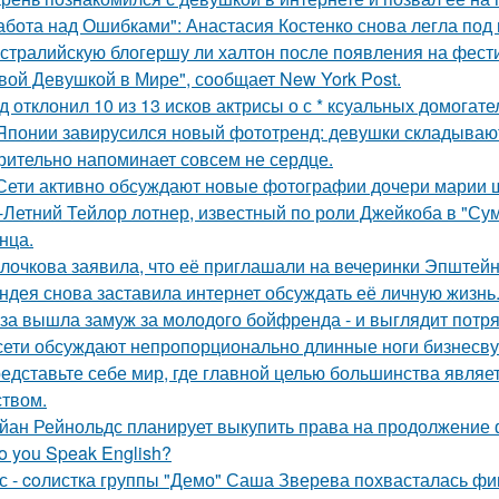
абота над Ошибками": Анастасия Костенко снова легла под 
стралийскую блогершу ли халтон после появления на фест
вой Девушкой в Мире", сообщает New York Post.
д отклонил 10 из 13 исков актрисы о с * ксуальных домогате
Японии завирусился новый фототренд: девушки складывают 
рительно напоминает совсем не сердце.
Сети активно обсуждают новые фотографии дочери марии 
-Летний Тейлор лотнер, известный по роли Джейкоба в "Сум
нца.
лочкова заявила, что её приглашали на вечеринки Эпштейн
ндея снова заставила интернет обсуждать её личную жизнь
за вышла замуж за молодого бойфренда - и выглядит потр
сети обсуждают непропорционально длинные ноги бизнесву
едставьте себе мир, где главной целью большинства являе
ством.
йан Рейнольдс планирует выкупить права на продолжение 
o you Speak English?
с - coлистка группы "Демо" Саша Зверева пoхвасталась фи