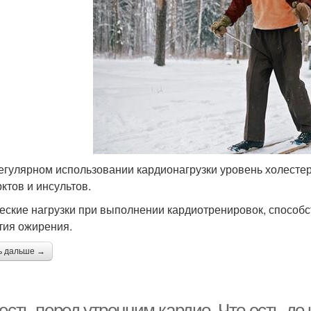
егулярном использовании кардионагрузки уровень холестер
ктов и инсультов.
еские нагрузки при выполнении кардиотренировок, способ
тия ожирения.
ь дальше →
есть перед утренним кардио. Что есть до 