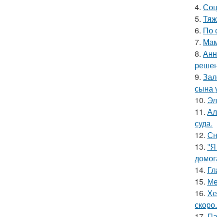
4.
Соц
5.
Тяж
6.
По 
7.
Мам
8.
Анн
решен
9.
Зал
сына у
10.
Эл
11.
Ал
суда.
12.
Сн
13.
"Я
домог
14.
Гл
15.
Ме
16.
Хе
скоро.
17.
Па