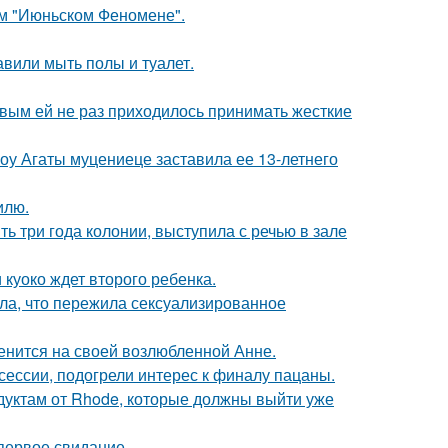
ом "Июньском Феномене".
вили мыть полы и туалет.
овым ей не раз приходилось принимать жесткие
шоу Агаты муцениеце заставила ее 13-летнего
илю.
ь три года колонии, выступила с речью в зале
 куоко ждет второго ребенка.
ла, что пережила сексуализированное
енится на своей возлюбленной Анне.
сессии, подогрели интерес к финалу пацаны.
дуктам от Rhode, которые должны выйти уже
первое свидание.