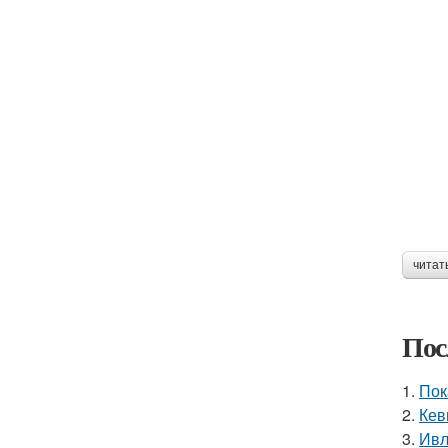
читат
Пос
1.
Пок
2.
Кев
3.
Ивл