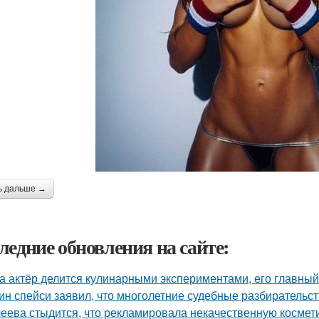
ь дальше →
ледние обновления на сайте:
а актёр делится кулинарными экспериментами, его главный
ин спейси заявил, что многолетние судебные разбирательст
еева стыдится, что рекламировала некачественную космети