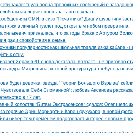
сети захлестнула волна тревожных сообщений о загадочн
елобольная лерчек вновь за танго взялась.
сообщениям СМИ, в сизо "Печатники" Диану шурыгину заста
а пляж в личный туалет под открытым небом превратила.
а хилькевич призналась, что за годы брака с Артуром Волк
ия ради спокойствия в семье.
ожники популярности: как школьная травля из-за кабаре - 
йти к отцу.
изабет Хёрли в 61 снова доказала: возраст - не приговор ст
ександра Митрошина, которой прокуратура требует назначит
ова будет девочка: звезда "Теории Большого Взрыва" кейли
 Чувствовала Себя Сломанной": любовь Аксенова рассказа
ательство в 17 лет.
авный холостяк "Битвы Экстрасенсов" сдался: Олег шепс ж
га горячие Эрин Мориарти и Карен фукухара, в новой фото
йли бибер тем временем подогревает интерес к новым про
рень познакомился с девушкой в интернете и позвал её на 