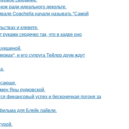
нож ради идеального декольте.
ивале Coachella начали называть "Самой
льствах и клевете.
руками сердечко так, что в кадре оно
шукшиной.
ерках", и его супруга Тейлор доум ждут
а.
.
ясающе.
мен Яны рудковской.
тся финансовый успех и бесконечная погоня за
фильма для Блейк лайвли.
гуpoй.