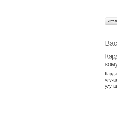
читат
Вас
Кар
ком
Карди
улучш
улучш