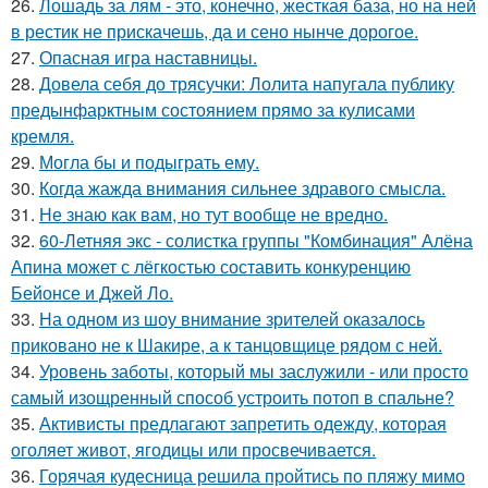
26.
Лошадь за лям - это, конечно, жесткая база, но на ней
в рестик не прискачешь, да и сено нынче дорогое.
27.
Опасная игра наставницы.
28.
Довела себя до трясучки: Лолита напугала публику
предынфарктным состоянием прямо за кулисами
кремля.
29.
Могла бы и подыграть ему.
30.
Когда жажда внимания сильнее здравого смысла.
31.
Не знаю как вам, но тут вообще не вредно.
32.
60-Летняя экс - солистка группы "Комбинация" Алёна
Апина может с лёгкостью составить конкуренцию
Бейонсе и Джей Ло.
33.
На одном из шоу внимание зрителей оказалось
приковано не к Шакире, а к танцовщице рядом с ней.
34.
Уровень заботы, который мы заслужили - или просто
самый изощренный способ устроить потоп в спальне?
35.
Активисты предлагают запретить одежду, которая
оголяет живот, ягодицы или просвечивается.
36.
Горячая кудесница решила пройтись по пляжу мимо