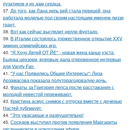
пузатиков и их дам сердца.
37.
До того, как Лана дель рей стала певицей, она
работала моделью под своим настоящим именем лиззи
грант.
38.
Вот как сейчас выглядит нелли фуртадо.
39.
В Италии состоялось торжественное открытие XXV
зимних олимпийских игр.
40.
"Я Хочу Детей ОТ ЙЕ" - новая жена канье уэста,
Бьянка цензори, впервые дала откровенное интервью
для Vanity Fair.
41.
"У нас Появились Общие Интересы": Лиза
Арзамасова показала полуторагодовалую дочь.
42.
Фанаты за Григория лепса после расставания с
молодой невестой переживают.
43.
Кристина асмус снимок с отпуска вместе с дочерью
Настей публикует.
44.
"Это ужасающе и разрушительно!
45.
Соседов выступил против появления Маргариты
овсянниковои в новогоднем эфире.