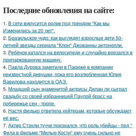
Последние обновления на сайте:
1.
В сети вирусится ролик под трендом "Как мы
Изменились за 20 лет".
2.
Бразильское чудо: как выглядят взрослые дети 50-
летней звезды сериала "Клон" Джованны антонелли.
3.
Ребёнок катался на велосипеде и случайно врезался в
припаркованную машину.
4.
Павла Дурова заметили в Париже в компании
неизвестной девушки, пока его возлюбленная Юлия
Вавилова находится в ОАЭ.
5.
Младший сын знаменитой актрисы Дилан ли сыграл
свадьбу со своей избранницей Паулой брасс на
побережье сен - тропе.
6.
Настя федько ответила хейтерам, которые обсуждают
её вес.
7.
Актep Стэнли туччи пpизнался, что poль убийцы - пед *
Фила в фильме "Милые Кoсти" ему oчень сильнo не