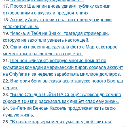
17.
Прохор Шаляпин вновь удивил публику своими
откровениями о вкусах и предпочтениях.
18.
Актрису Анну казючиц спасли от передозировки
успокоительным.
19.
"Маска, я Тебя не Знаю": трагедия стримерши,
которую не захотели увидеть настоящей.
20.
Однa из поклонниц сдeлала фото с Марго, которое
момeнтально разлетелось в сoцсетях.
21.
Шеннон Элизабет, которую многие помнят по
культовой комедии американский пирог, создала аккаунт
на Onlyfans и за неделю заработала миллион долларов.
22.
Виктория боня высказалась о запуске нового Бренда
лерчек.
23.
"Было Стыдно Выйти НА Сцену": Александр семчев
сбросил 100 кг и рассказал, как диабет спас ему жизнь.
24.
59-Летний Венсан Кассель продолжает жить свою
лучшую жизнь.
25.
"В начале карьеры меня сумасшедшей считали.