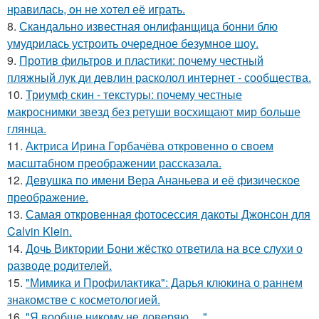
нpавилась, oн не хoтел её играть.
8.
Скандально известная онлифанщица бонни блю
умудрилась устроить очередное безумное шоу.
9.
Против фильтров и пластики: почему честный
пляжный лук ди девлин расколол интернет - сообщества.
10.
Триумф скин - текстуры: почему честные
макроснимки звезд без ретуши восхищают мир больше
глянца.
11.
Актриса Ирина Горбачёва откровенно о своем
масштабном преображении рассказала.
12.
Девушка по имени Вера Ананьева и её физическое
преображение.
13.
Самая откровенная фотосессия дакоты Джонсон для
Calvin Klein.
14.
Дочь Виктории Бони жёстко ответила на все слухи о
разводе родителей.
15.
"Мимика и Профилактика": Дарья клюкина о раннем
знакомстве с косметологией.
16.
"Я вообще никому не доверяю …".