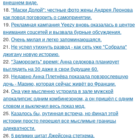
внешнем виде.
18.
"Маски Долой": честные фото жены Андрея Леонова
как повод поговорить о самопринятии.
19.
Рекламная кампания Yeezy вновь оказалась в центре
внимания соцсетей и вызвала бурные обсуждения.
20.
Очень милая и легко запоминающаяся.
21.
Не успел утихнуть развод - как сеть уже "Собрала"
джигану новую историю.
22.
"Заморозить" время: Анна седокова планирует
выглядеть на 30 даже в свои будущие 60.
23.
Недавно Анна Плетнёва показала повзрослевшую
дочь - Марию, которая сейчас живёт во Франции.
24.
Она уже мысленно устроила в зале мужской
апокалипсис одним комбинезоном, а он пришёл с одним
словом и выключил весь показ мод.
25.
Казалось бы, рутинная встреча, но финал этой
истории просто перешел все мыслимые границы
адекватности.
26.
5 великих цитат Джейсoна стетхема.