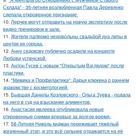
Склада" - 35-летняя возлюбленная Павла Деревянко
сделала откровенное признание.
10.
Лерчек могут отправить на новую экспертизу после
видео тренировок в зале.
11.
Жители палермо недовольны свадьбой дуа липы в
центре их города.
12.
Анну седокову публично осадили на концерте
Любови успенской.
13.
Антон Гусев с новым "Открытым Взглядом" после
пластики.
14.
"Мимика и Профилактика": Дарья клюкина о раннем
знакомстве с косметологией.
15.
Бывшая Данилы Козловского - Ольга Зуева - подала
на него в суд на взыскание алиментов.
16.
Анастасия ивлеева опубликовала новые
откровенные снимки впервые за долгое время.
17.
58-Летняя Николь кидман переживает тяжёлый
жизненный этап, и это всё сильнее отражается на её