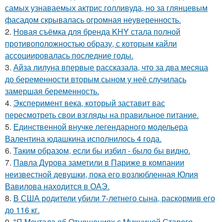
самых узнаваемых актрис голливуда, но за глянцевым
фасадом скрывалась огромная неуверенность.
2.
Новая съёмка для бренда KHY стала полной
противоположностью образу, с которым кайли
ассоциировалась последние годы.
3.
Айза лилуна впервые рассказала, что за два месяца
до беременности вторым сыном у неё случилась
замершая беременность.
4.
Эксперимент века, который заставит вас
пересмотреть свои взгляды на правильное питание.
5.
Единственной внучке легендарного модельера
Валентина юдашкина исполнилось 4 года.
6.
Таким образом, если бы избил - было бы видно.
7.
Павла Дурова заметили в Париже в компании
неизвестной девушки, пока его возлюбленная Юлия
Вавилова находится в ОАЭ.
8.
В США родители убили 7-летнего сына, раскормив его
до 116 кг.
9.
"Я Мечтала об Отношениях с Мужчиной Старого