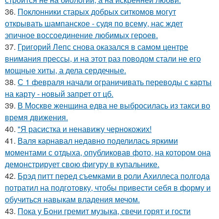
36.
Поклонники старых добрых ситкомов могут
открывать шампанское - судя по всему, нас ждет
эпичное воссоединение любимых героев.
37.
Григорий Лепс снова оказался в самом центре
внимания прессы, и на этот раз поводом стали не его
мощные хиты, а дела сердечные.
38.
С 1 февраля начали ограничивать переводы с карты
на карту - новый запрет от цб.
39.
В Москве женщина едва не выбросилась из такси во
время движения.
40.
"Я расистка и ненавижу чернокожих!
41.
Валя карнавал недавно поделилась яркими
моментами с отдыха, опубликовав фото, на котором она
демонстрирует свою фигуру в купальнике.
42.
Брэд питт перед съемками в роли Ахиллеса полгода
потратил на подготовку, чтобы привести себя в форму и
обучиться навыкам владения мечом.
43.
Пока у Бони гремит музыка, свечи горят и гости