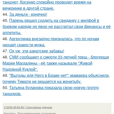
танцуют, Косенко спокойно проводит время на
вечеринке в другой стране.
44.
За деньги - конечно!
45.
Парень решил сходить на свиданку с милфой в
боевом наряде но явно не рассчитал свои финансы и её
аппетиты.
46.
Аргентинка внезапно призналась, что по ночам
нюхает скакости мужа.
47.
Ох уж, эти азиатские забавы!
48.
СМИ сообщают о смерти 33-летней треш - блогерши
Марии Магдалины - её также называли "Живой
Надувной Куклой".
49.
"Выгоды для Него в Браке нет": мамаева объяснила,
почему Тимати не решается на женитьбу.
50.
Татьяна буланова показала свою новую группу
танцоров.
© 2026 90-60-90 | Спортивные девушки
Контакты
Пользовательское соглашение