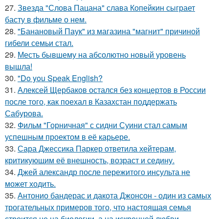
27.
Звезда "Слова Пацана" слава Копейкин сыграет
басту в фильме о нем.
28.
"Банановый Паук" из магазина "магнит" причиной
гибели семьи стал.
29.
Месть бывшему на абсолютно новый уровень
вышла!
30.
"Do you Speak English?
31.
Алексей Щербаков остался без концертов в России
после того, как поехал в Казахстан поддержать
Сабурова.
32.
Фильм "Горничная" с сидни Суини стал самым
успешным проектом в её карьере.
33.
Сара Джессика Паркер ответила хейтерам,
критикующим её внешность, возраст и седину.
34.
Джей александр после пережитого инсульта не
может ходить.
35.
Антонио бандерас и дакота Джонсон - один из самых
трогательных примеров того, что настоящая семья
строится не на биологии, а на искренней любви.