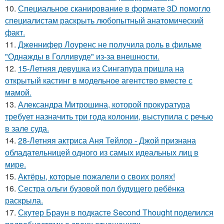
10.
Специальное сканирование в формате 3D помогло
специалистам раскрыть любопытный анатомический
факт.
11.
Дженнифер Лоуренс не получила роль в фильме
"Однажды в Голливуде" из-за внешности.
12.
15-Летняя девушка из Сингапура пришла на
открытый кастинг в модельное агентство вместе с
мамой.
13.
Александра Митрошина, которой прокуратура
требует назначить три года колонии, выступила с речью
в зале суда.
14.
28-Летняя актриса Аня Тейлор - Джой признана
обладательницей одного из самых идеальных лиц в
мире.
15.
Актёры, которые пожалели о своих ролях!
16.
Сестра ольги бузовой пол будущего ребёнка
раскрыла.
17.
Скутер Браун в подкасте Second Thought поделился