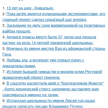
1.
13 лет на шее - буквально.
2.
Пока актёр делится кулинарными экспериментами, его
главный проект сделал серьёзный шаг вперёд.
3.
Заседание по делу сони мармеладовой на позитивных
вайбах прошло.
4.
Актрисе плаксы мертл было 37, когда она прошла
кастинг на роль 14-летней призрачной школьницы.
5.
Мужчина по имени мистер Вад из африканской страны
Гана.
6.
Любовь зла, а интернет уже открыл папку с
доказательствами.
7.
История бывшей гимнастки и модели юлии Реутовой
драматический оборот приняла.
8.
В соцсетях раскрутили миф о "Кортизоловом Животе"
- будто хронический стресс напрямую заставляет жир
скапливаться именно на талии.
9.
Испанская школьница по имени Люсия год назад
решила написать письмо Владимиру Путину.