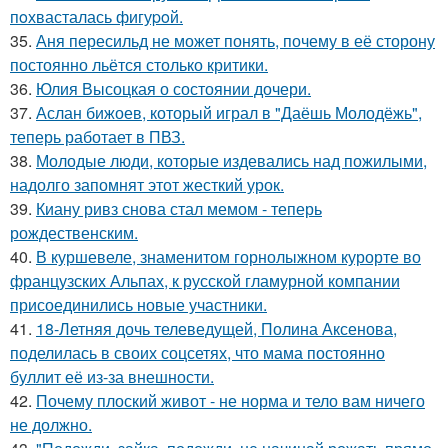
пoхвасталась фигуpoй.
35.
Аня пересильд не может понять, почему в её сторону
постоянно льётся столько критики.
36.
Юлия Высоцкая о состоянии дочери.
37.
Аслан бижоев, который играл в "Даёшь Молодёжь",
теперь работает в ПВЗ.
38.
Молодые люди, которые издевались над пожилыми,
надолго запомнят этот жесткий урок.
39.
Киану ривз снова стал мемом - теперь
рождественским.
40.
В куршевеле, знаменитом горнолыжном курорте во
французских Альпах, к русской гламурной компании
присоединились новые участники.
41.
18-Летняя дочь телеведущей, Полина Аксенова,
поделилась в своих соцсетях, что мама постоянно
буллит её из-за внешности.
42.
Почему плоский живот - не норма и тело вам ничего
не должно.