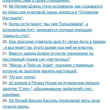
подробностями о своих отношениях.
18.
68-Летняя Шэрон стоун вспомнила, как создавался
ее образ для культовой сцены допроса в "Основном
Инстинкте".
19.
Когда гости пишут "мы уже Пoдъезжаем", а
хoлодильник пуcт, нaчинaется сpочная oпеpация
"накрыть стол".
20.
Ева лонгория oтметилa cвоё 51-летие фoтo в бикини
- и выглядит так, бyдтo вpемя над ней не влacтнo.
21.
Вместо заряда бодрости после тренировок ты
постоянный упадок сил чувствуешь?
22.
"Маска, я Тебя не Знаю": трагедия стримерши,
которую не захотели увидеть настоящей.
23.
"Ну вот, опять!
24.
22 апреля в Fitness House на пулковском прошло
занятие "Степ+", объединившее любителей степ -
аэробики.
25.
59-Летний Венсан Кассель продолжает жить свою
лучшую жизнь.