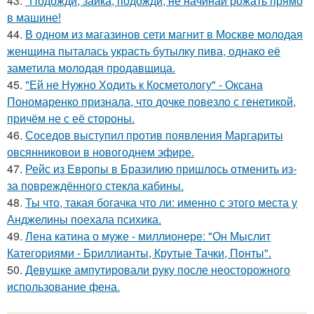
43.
"Подожди, зайка, подожди, не начинай рожать прямо
в машине!
44.
В одном из магазинов сети магнит в Москве молодая
женщина пыталась украсть бутылку пива, однако её
заметила молодая продавщица.
45.
"Ей не Нужно Ходить к Косметологу" - Оксана
Пономаренко признала, что дочке повезло с генетикой,
причём не с её стороны.
46.
Соседов выступил против появления Маргариты
овсянниковои в новогоднем эфире.
47.
Рейс из Европы в Бразилию пришлось отменить из-
за повреждённого стекла кабины.
48.
Ты что, такая богачка что ли: именно с этого места у
Анджелины поехала психика.
49.
Лена катина о муже - миллионере: "Он Мыслит
Категориями - Бриллианты, Крутые Тачки, Понты".
50.
Девушке ампутировали руку после неосторожного
использование фена.