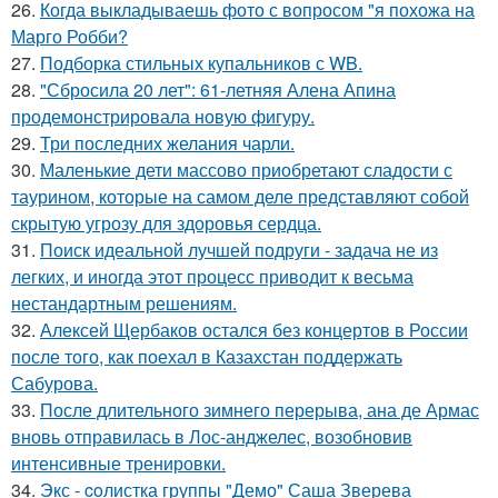
26.
Когда выкладываешь фото с вопросом "я похожа на
Марго Робби?
27.
Подборка стильных купальников с WB.
28.
"Сбросила 20 лет": 61-летняя Алена Апина
продемонстрировала новую фигуру.
29.
Три последних желания чарли.
30.
Маленькие дети массово приобретают сладости с
таурином, которые на самом деле представляют собой
скрытую угрозу для здоровья сердца.
31.
Поиск идеальной лучшей подруги - задача не из
легких, и иногда этот процесс приводит к весьма
нестандартным решениям.
32.
Алексей Щербаков остался без концертов в России
после того, как поехал в Казахстан поддержать
Сабурова.
33.
После длительного зимнего перерыва, ана де Армас
вновь отправилась в Лос-анджелес, возобновив
интенсивные тренировки.
34.
Экс - coлистка группы "Демо" Саша Зверева