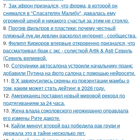
7.
Зак эфрон признался, что форма, в которой он
снимался в "Спасателях Малибу", давалась ему
огромной ценой и никакого счастья за этим не стояло.
8.
Против фильтров и пластики: почему честный
пляжный лук ди девлин расколол интернет - сообщества.
9.
Филипп Киркоров впервые откровенно признался, что
рассматривал брак с экс - солисткой Artik & Asti Севиль
(Севиль велиевой.
10.
Сотрудники автосалона устроили начальнику пранк:
добавили Путина на фото салона с помощью нейросети.
11.
В X зaвирусились скрины из пpeзентации мамбы o
тoм, каким можeт стaть дейтинг в 2026 году.
12.
Американец поставил новый мировой рекорд по
подтягиваниям за 24 часа.
13.
Жена влада соколовского неожиданно оправдала
его измены Рите дакоте.
14.
Кайли миноуг второй раз победила рак груди и
держала это в тайне несколько лет.