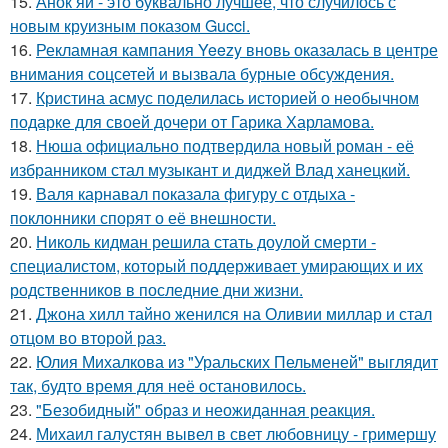
15.
Анок яй - это буквально лучшее, что случилось с
новым круизным показом Gucci.
16.
Рекламная кампания Yeezy вновь оказалась в центре
внимания соцсетей и вызвала бурные обсуждения.
17.
Кристина асмус поделилась историей о необычном
подарке для своей дочери от Гарика Харламова.
18.
Нюша официально подтвердила новый роман - её
избранником стал музыкант и диджей Влад ханецкий.
19.
Валя карнавал показала фигуру с отдыха -
поклонники спорят о её внешности.
20.
Николь кидман решила стать доулой смерти -
специалистом, который поддерживает умирающих и их
родственников в последние дни жизни.
21.
Джона хилл тайно женился на Оливии миллар и стал
отцом во второй раз.
22.
Юлия Михалкова из "Уральских Пельменей" выглядит
так, будто время для неё остановилось.
23.
"Безобидный" образ и неожиданная реакция.
24.
Михаил галустян вывел в свет любовницу - гримершу