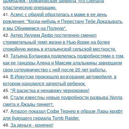
цымбалюк - романовская заявила, что сделала
пластическую операцию.
41.
Асмус с обидой обратилась к маме в ее день
рождения: "Когда-нибудь я Перестану Тебе Доказывать,
и мы Обнимемся на Полную".
42.
Актер Уиллем Дефо постепенно сменил
стремительный темп жизни в Нью-йорке на более
спокойную жизнь в итальянской сельской местности.
43.
Татьяна Буланова поделилась подробностями о том,
как ее танцоры Алена и Максим алалыкины завершили
свое сотрудничество с ней после 20 лет работы.
44.
В Иркутске произошло возгорание автомобиля, в
котором находился запертый ребенок.
45.
"Я расистка и ненавижу чернокожих!
46.
Стали известны новые подробности разрыва Уилла
смита и Джады пинкетт.
47.
Amazon показал Софи Тернер в образе Лары крофт
для будущего сериала Tomb Raider.
48.
За деньги - конечно!