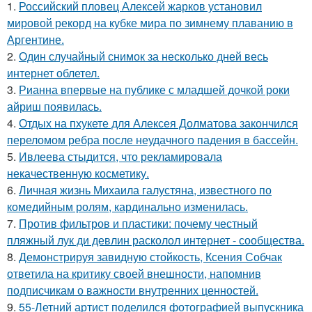
1.
Российский пловец Алексей жарков установил
мировой рекорд на кубке мира по зимнему плаванию в
Аргентине.
2.
Один случайный снимок за несколько дней весь
интернет облетел.
3.
Рианна впервые на публике с младшей дочкой роки
айриш появилась.
4.
Отдых на пхукете для Алексея Долматова закончился
переломом ребра после неудачного падения в бассейн.
5.
Ивлеева стыдится, что рекламировала
некачественную косметику.
6.
Личная жизнь Михаила галустяна, известного по
комедийным ролям, кардинально изменилась.
7.
Против фильтров и пластики: почему честный
пляжный лук ди девлин расколол интернет - сообщества.
8.
Демонстрируя завидную стойкость, Ксения Собчак
ответила на критику своей внешности, напомнив
подписчикам о важности внутренних ценностей.
9.
55-Летний артист поделился фотографией выпускника