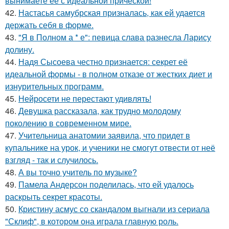
вынимаете её с идеальной причёской!
42.
Настасья самубрская призналась, как ей удается
держать себя в форме.
43.
"Я в Полном а * е": певица слава разнесла Ларису
долину.
44.
Надя Сысоева честно признается: секрет её
идеальной формы - в полном отказе от жестких диет и
изнурительных программ.
45.
Нейросети не перестают удивлять!
46.
Девушка рассказала, как трудно молодому
поколению в современном мире.
47.
Учительница анатомии заявила, что придет в
купальнике на урок, и ученики не смогут отвести от неё
взгляд - так и случилось.
48.
А вы точно учитель по музыке?
49.
Памела Андерсон поделилась, что ей удалось
раскрыть секрет красоты.
50.
Кристину асмус со скандалом выгнали из сериала
"Склиф", в котором она играла главную роль.