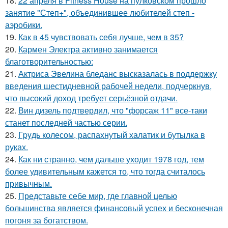
18.
22 апреля в Fitness House на пулковском прошло
занятие "Степ+", объединившее любителей степ -
аэробики.
19.
Как в 45 чувствовать себя лучше, чем в 35?
20.
Кармен Электра активно занимается
благотворительностью:
21.
Актриса Эвелина бледанс высказалась в поддержку
введения шестидневной рабочей недели, подчеркнув,
что высокий доход требует серьёзной отдачи.
22.
Вин дизель подтвердил, что "форсаж 11" все-таки
станет последней частью серии.
23.
Гpyдь колесом, распахнутый халатик и бутылка в
руках.
24.
Как ни странно, чем дальше уходит 1978 год, тем
более удивительным кажется то, что тогда считалось
привычным.
25.
Представьте себе мир, где главной целью
большинства является финансовый успех и бесконечная
погоня за богатством.