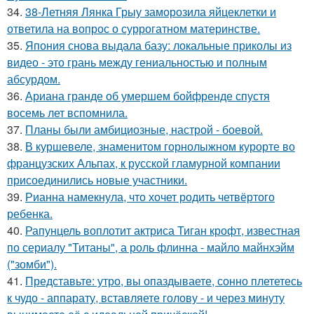
34.
38-Летняя Лянка Грыу заморозила яйцеклетки и
ответила на вопрос о суррогатном материнстве.
35.
Япония снова выдала базу: локальные приколы из
видео - это грань между гениальностью и полным
абсурдом.
36.
Ариана гранде об умершем бойфренде спустя
восемь лет вспомнила.
37.
Планы были амбициозные, настрой - боевой.
38.
В куршевеле, знаменитом горнолыжном курорте во
французских Альпах, к русской гламурной компании
присоединились новые участники.
39.
Рианна намекнула, что хочет родить четвёртого
ребенка.
40.
Рапунцель воплотит актриса Тиган крофт, известная
по сериалу "Титаны", а роль флинна - майло майнхэйм
("зомби").
41.
Представьте: утро, вы опаздываете, сонно плететесь
к чудо - аппарату, вставляете голову - и через минуту