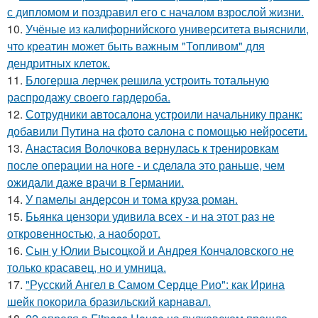
с дипломом и поздравил его с началом взрослой жизни.
10.
Учёные из калифорнийского университета выяснили,
что креатин может быть важным "Топливом" для
дендритных клеток.
11.
Блогерша лерчек решила устроить тотальную
распродажу своего гардероба.
12.
Сотрудники автосалона устроили начальнику пранк:
добавили Путина на фото салона с помощью нейросети.
13.
Анастасия Волочкова вернулась к тренировкам
после операции на ноге - и сделала это раньше, чем
ожидали даже врачи в Германии.
14.
У памелы андерсон и тома круза роман.
15.
Бьянка цензори удивила всех - и на этот раз не
откровенностью, а наоборот.
16.
Сын у Юлии Высоцкой и Андрея Кончаловского не
только красавец, но и умница.
17.
"Русский Ангел в Самом Сердце Рио": как Ирина
шейк покорила бразильский карнавал.