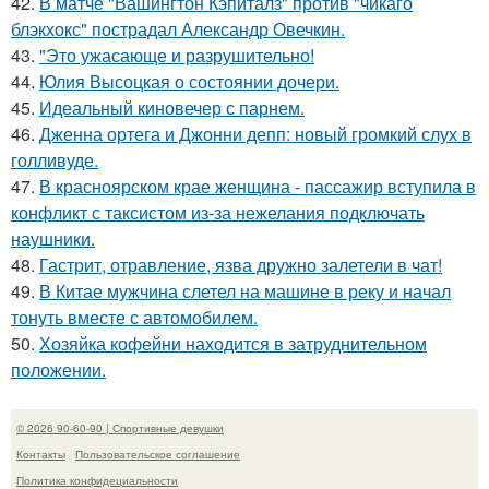
42.
В матче "Вашингтон Кэпиталз" против "чикаго
блэкхокс" пострадал Александр Овечкин.
43.
"Это ужасающе и разрушительно!
44.
Юлия Высоцкая о состоянии дочери.
45.
Идеальный киновечер с парнем.
46.
Дженна ортега и Джонни депп: новый громкий слух в
голливуде.
47.
В красноярском крае женщина - пассажир вступила в
конфликт с таксистом из-за нежелания подключать
наушники.
48.
Гастрит, отравление, язва дружно залетели в чат!
49.
В Китае мужчина слетел на машине в реку и начал
тонуть вместе с автомобилем.
50.
Хозяйка кофейни находится в затруднительном
положении.
© 2026 90-60-90 | Спортивные девушки
Контакты
Пользовательское соглашение
Политика конфидециальности