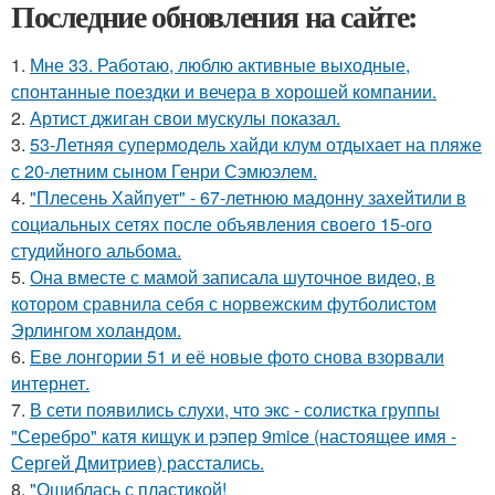
Последние обновления на сайте:
1.
Мне 33. Работаю, люблю активные выходные,
спонтанные поездки и вечера в хорошей компании.
2.
Артист джиган свои мускулы показал.
3.
53-Летняя супермодель хайди клум отдыхает на пляже
с 20-летним сыном Генри Сэмюэлем.
4.
"Плесень Хайпует" - 67-летнюю мадонну захейтили в
социальных сетях после объявления своего 15-ого
студийного альбома.
5.
Она вместе с мамой записала шуточное видео, в
котором сравнила себя с норвежским футболистом
Эрлингом холандом.
6.
Еве лонгории 51 и её новые фото снова взорвали
интернет.
7.
В сети появились слухи, что экс - солистка группы
"Серебро" катя кищук и рэпер 9mice (настоящее имя -
Сергей Дмитриев) расстались.
8.
"Ошиблась с пластикой!