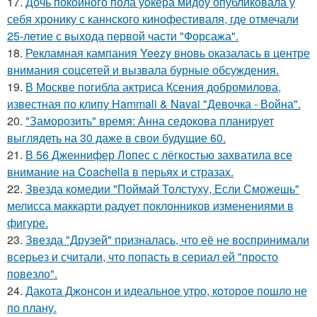
17.
Дочь покойного пола уокера мидоу опубликовала у
себя хронику с каннского кинофестиваля, где отмечали
25-летие с выхода первой части "Форсажа".
18.
Рекламная кампания Yeezy вновь оказалась в центре
внимания соцсетей и вызвала бурные обсуждения.
19.
В Москве погибла актриса Ксения добромилова,
известная по клипу Hammali & Navai "Девочка - Война".
20.
"Заморозить" время: Анна седокова планирует
выглядеть на 30 даже в свои будущие 60.
21.
В 56 Дженнифер Лопес с лёгкостью захватила все
внимание на Coachella в перьях и стразах.
22.
Звезда комедии "Поймай Толстуху, Если Сможешь"
мелисса маккарти радует поклонников изменениями в
фигуре.
23.
Звезда "Друзей" призналась, что её не воспринимали
всерьез и считали, что попасть в сериал ей "просто
повезло".
24.
Дакота Джонсон и идеальное утро, которое пошло не
по плану.