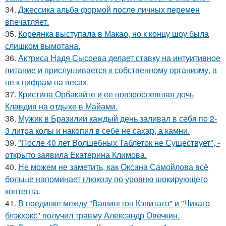
34.
Джессика альба формой после личных перемен
впечатляет.
35.
Кореянка выступала в Макао, но к концу шоу была
слишком вымотана.
36.
Актриса Надя Сысоева делает ставку на интуитивное
питание и прислушивается к собственному организму, а
не к цифрам на весах.
37.
Кристина Орбакайте и ее повзрослевшая дочь
Клавдия на отдыхе в Майами.
38.
Мужик в Бразилии каждый день заливал в себя по 2-
3 литра колы и накопил в себе не сахар, а камни.
39.
"После 40 лет Волшебных Таблеток не Существует", -
открыто заявила Екатерина Климова.
40.
Не можем не заметить, как Оксана Самойлова всё
больше напоминает глюкозу по уровню шокирующего
контента.
41.
В поединке между "Вашингтон Кэпиталз" и "Чикаго
блэкхокс" получил травму Александр Овечкин.