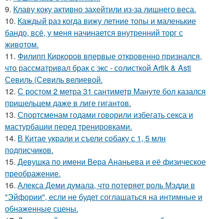
9.
Клаву коку активно захейтили из-за лишнего веса.
10.
Каждый раз когда вижу летние топы и маленькие
бандо, всё, у меня начинается внутренний торг с
животом.
11.
Филипп Киркоров впервые откровенно признался,
что рассматривал брак с экс - солисткой Artik & Asti
Севиль (Севиль велиевой.
12.
С ростом 2 метра 31 сантиметр Мануте бол казался
пришельцем даже в лиге гигантов.
13.
Спортсменам годами говорили избегать секса и
мастурбации перед тренировками.
14.
В Китае украли и съели собаку с 1, 5 млн
подписчиков.
15.
Девушка по имени Вера Ананьева и её физическое
преображение.
16.
Алекса Деми думала, что потеряет роль Мэдди в
"Эйфории", если не будет соглашаться на интимные и
обнаженные сцены.