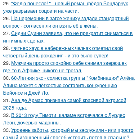
25.
"Федю понесло! " - новый роман фёдор Бондарчук
уже разрывает соцсети на части.
26.
На церемонии в загсе жениху задали стандартный
вопрос - согласен ли он взять её в жёны.
27.
Сидни Суини заявила, что не прекратит сниматься в
интимных сценах.
28.
Фитнес хаус в набережных челнах отметил свой
четвёртый день рождения - и это было супер!
29.
Мужчина просто спокойно себе снимал зверюшек
где-то в Африке, никого не трогал.
30.
60-Летняя экс - солистка группы "Комбинация" Алёна
Апина может с лёгкостью составить конкуренцию
Бейонсе и Джей Ло.
31.
Ана де Армас признана самой красивой актрисой
2025 года.
32.
В 2013 году Тимоти шаламе встречался с Лурдес
Леон, дочерью мадонны.
33.
Уровень заботы, который мы заслужили - или просто
самый изощренный способ устроить потоп в спальне?