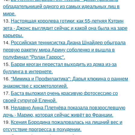
обладательницей одного из самых идеальных лиц в
мире.
13.
Настоящая королева готики: как 55-летняя Кэтрин
зета - Джонс выглядит сейчас и какой она была на заре
карьеры.
14.
Российская теннисистка Диана Шнайдер обыграла
первую ракетку мира Арину соболенко и вышла в
полуфинал "Ролан Гаррос".
15.
Барри кеоган перестал выходить из дома из-за
буллинга в интернете.
16.
"Мимика и Профилактика": Дарья клюкина о раннем
знакомстве с косметологией.
17.
Баста выложил очень красивую фотосессию со
своей супругой Еленой.
18.
Недавно Анна Плетнёва показала повзрослевшую
дочь - Марию, которая сейчас живёт во Франции.
19.
Ксения Бородина пожаловалась на лишний вес и
отсутствие прогресса в похудении.