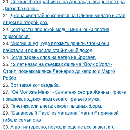
20.
Свежие фотографии сына Арнольда шварценеггера
Джозефа баэны.
21.
Джона хилл тайно женился на Оливии миллар и стал
отцом во второй раз.
22.
Контрасты японской моды: мини-юбки против
термобелья.
23.
Многие ищут, куда вложить деньги, чтобы они
работали и приносили стабильный доход.
24.
Когда парень слов на ветер не бросает.
25.
12 лет назад на съёмках фильма "Волк с Уолл -
Стрит" познакомились Леонардо ди каприо и Марго
Робби.
26.
Вот такая вот свадьба.
27.
"Он Моложе Меня" - 39-летняя сестра Жанны Фриске
показала подписчикам своего третьего мужа.
28.
Генетика или диета: секрет пышных форм.
29.
"Банановый Паук" из магазина "магнит" причиной
гибели семьи стал.
30.
А вот интересно, неужели еще не все знают, кто