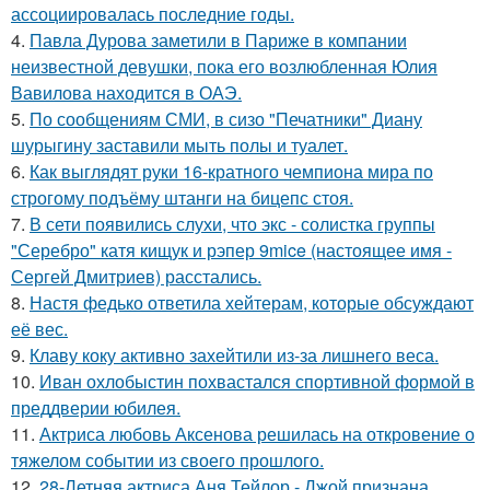
ассоциировалась последние годы.
4.
Павла Дурова заметили в Париже в компании
неизвестной девушки, пока его возлюбленная Юлия
Вавилова находится в ОАЭ.
5.
По сообщениям СМИ, в сизо "Печатники" Диану
шурыгину заставили мыть полы и туалет.
6.
Как выглядят руки 16-кратного чемпиона мира по
строгому подъёму штанги на бицепс стоя.
7.
В сети появились слухи, что экс - солистка группы
"Серебро" катя кищук и рэпер 9mice (настоящее имя -
Сергей Дмитриев) расстались.
8.
Настя федько ответила хейтерам, которые обсуждают
её вес.
9.
Клаву коку активно захейтили из-за лишнего веса.
10.
Иван охлобыстин похвастался спортивной формой в
преддверии юбилея.
11.
Актриса любовь Аксенова решилась на откровение о
тяжелом событии из своего прошлого.
12.
28-Летняя актриса Аня Тейлор - Джой признана