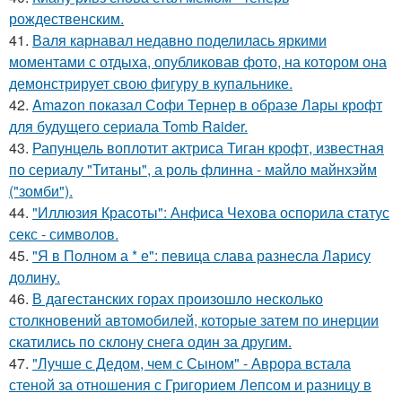
рождественским.
41.
Валя карнавал недавно поделилась яркими
моментами с отдыха, опубликовав фото, на котором она
демонстрирует свою фигуру в купальнике.
42.
Amazon показал Софи Тернер в образе Лары крофт
для будущего сериала Tomb Raider.
43.
Рапунцель воплотит актриса Тиган крофт, известная
по сериалу "Титаны", а роль флинна - майло майнхэйм
("зомби").
44.
"Иллюзия Красоты": Анфиса Чехова оспорила статус
секс - символов.
45.
"Я в Полном а * е": певица слава разнесла Ларису
долину.
46.
В дагестанских горах произошло несколько
столкновений автомобилей, которые затем по инерции
скатились по склону снега один за другим.
47.
"Лучше с Дедом, чем с Сыном" - Аврора встала
стеной за отношения с Григорием Лепсом и разницу в