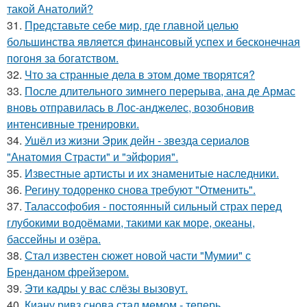
такой Анатолий?
31.
Представьте себе мир, где главной целью
большинства является финансовый успех и бесконечная
погоня за богатством.
32.
Что за странные дела в этом доме творятся?
33.
После длительного зимнего перерыва, ана де Армас
вновь отправилась в Лос-анджелес, возобновив
интенсивные тренировки.
34.
Ушёл из жизни Эрик дейн - звезда сериалов
"Анатомия Страсти" и "эйфория".
35.
Известные артисты и их знаменитые наследники.
36.
Регину тодоренко снова требуют "Отменить".
37.
Талассофобия - постоянный сильный страх перед
глубокими водоёмами, такими как море, океаны,
бассейны и озёра.
38.
Стал известен сюжет новой части "Мумии" с
Бренданом фрейзером.
39.
Эти кадры у вас слёзы вызовут.
40.
Киану ривз снова стал мемом - теперь