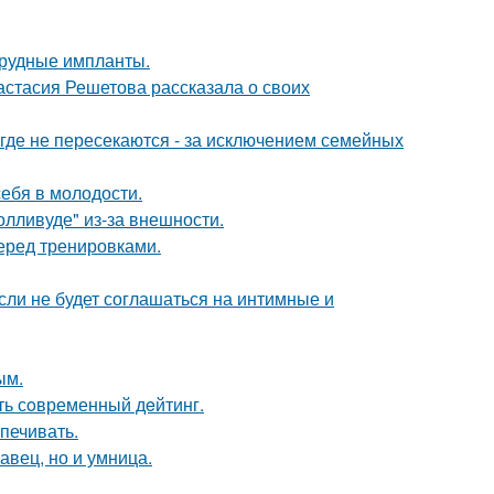
грудные импланты.
астасия Решетова рассказала о своих
де не пересекаются - за исключением семейных
себя в молодости.
лливуде" из-за внешности.
еред тренировками.
сли не будет соглашаться на интимные и
ым.
ть сoвременный дeйтинг.
печивать.
авец, но и умница.