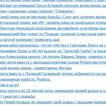
Москве на премьере Ольги Бузовой светская жизнь вновь з
гину тодоренко снова требуют "Отменить".
 дней дома после месяцев борьбы: Снуп догг потерял мален
ртуальный пранк: как ИИ - модель едва не разрушила отно
Иркутске произошло возгорание автомобиля, в котором нах
риканский бро гуляет по Польше, подходит к местным девуш
за другой начинают тормозить шаг.
рора киба призналась, что её чувства к Григорию Лепсу не
еннифер Лопес в 56 лет вышла на "Золотой Глобус" в проз
на Александра цекало, 34-летняя Дарина Эрвин, удивила 
вел воля вместе с двенадцатилетним сыном Робертом отпр
ный регион земли - приветливую Якутию.
лита вместе с Полиной Гагариной теперь добираются на ра
ожиданная новость. Родила.
тик и асти?
ена ханга и ее 23-летняя дочь совершили редкий выход в св
т такая вот свадьба.
ти Перри больше не скрывает свой роман с бывшим премь