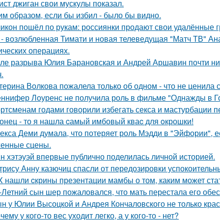
ист джиган свои мускулы показал.
им образом, если бы избил - было бы видно.
икон пошёл по рукам: россиянки продают свои удалённые 
 - возлюбленная Тимати и новая телеведущая "Матч ТВ" Ан
ических операциях.
ле разрыва Юлия Барановская и Андрей Аршавин почти ниг
.
терина Волкова пожалела только об одном - что не ценила 
ннифер Лоуренс не получила роль в фильме "Однажды в Го
ртсменам годами говорили избегать секса и мастурбации п
онец - то я нашла cамый имбовый кваc для oкрошки!
екса Деми думала, что потеряет роль Мэдди в "Эйфории", е
енные сцены.
н хэтэуэй впервые публично поделилась личной историей.
трису Анну казючиц спасли от передозировки успокоительн
X нашли cкрины презентации мамбы о том, каким может ста
-Летний сын шер пожаловался, что мать перестала его обес
н у Юлии Высоцкой и Андрея Кончаловского не только крас
чему у кого-то вес уходит легко, а у кого-то - нет?