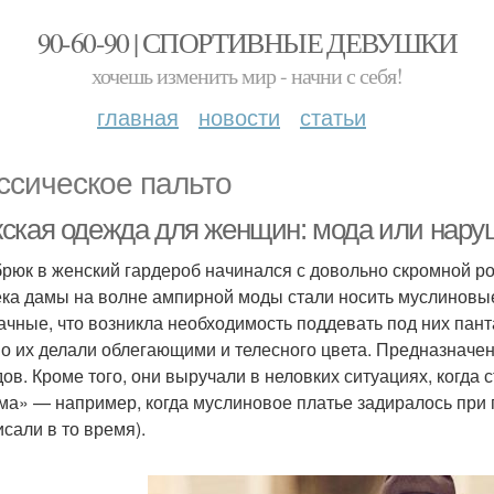
90-60-90 | СПОРТИВНЫЕ ДЕВУШКИ
хочешь изменить мир - начни с себя!
главная
новости
статьи
ссическое пальто
ская одежда для женщин: мода или нару
брюк в женский гардероб начинался с довольно скромной ро
ека дамы на волне ампирной моды стали носить муслиновые
ачные, что возникла необходимость поддевать под них пант
о их делали облегающими и телесного цвета. Предназначен
дов. Кроме того, они выручали в неловких ситуациях, когда
ма» — например, когда муслиновое платье задиралось при
исали в то время).