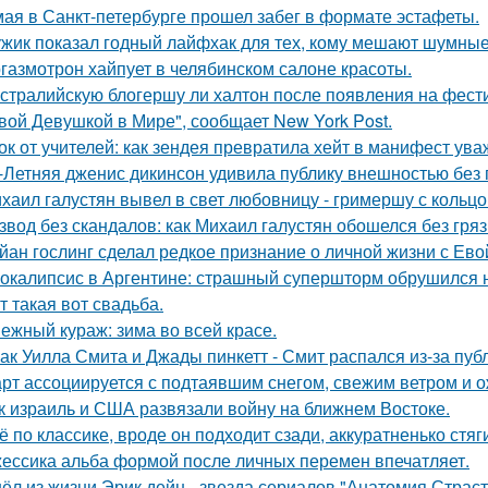
мая в Санкт-петербурге прошел забег в формате эстафеты.
жик показал годный лайфхак для тех, кому мешают шумные
газмотрон хайпует в челябинском салоне красоты.
стралийскую блогершу ли халтон после появления на фест
вой Девушкой в Мире", сообщает New York Post.
ок от учителей: как зендея превратила хейт в манифест ува
-Летняя дженис дикинсон удивила публику внешностью без 
хаил галустян вывел в свет любовницу - гримершу с кольцо
звод без скандалов: как Михаил галустян обошелся без гряз
йан гослинг сделал редкое признание о личной жизни с Ево
окалипсис в Аргентине: страшный супершторм обрушился н
т такая вот свадьба.
ежный кураж: зима во всей красе.
ак Уилла Смита и Джады пинкетт - Смит распался из-за пуб
рт ассоциируется с подтаявшим снегом, свежим ветром и 
к израиль и США развязали войну на ближнем Востоке.
ё по классике, вроде он подходит сзади, аккуратненько стя
ессика альба формой после личных перемен впечатляет.
ёл из жизни Эрик дейн - звезда сериалов "Анатомия Страст