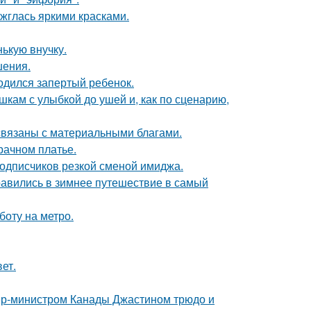
ажглась яркими красками.
ькую внучку.
шения.
одился запертый ребенок.
кам с улыбкой до ушей и, как по сценарию,
 связаны с материальными благами.
рачном платье.
подписчиков резкой сменой имиджа.
авились в зимнее путешествие в самый
боту на метро.
ет.
ер-министром Канады Джастином трюдо и