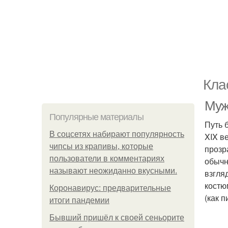
Кла
Муж
Популярные материалы
Путь 
В соцсетях набирают популярность
XIX в
чипсы из крапивы, которые
прозр
пользователи в комментариях
обычн
называют неожиданно вкусными.
взгля
костю
Коронавирус: предварительные
(как п
итоги пандемии
Бывший пришёл к своей сеньорите