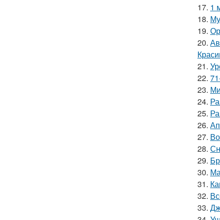
17.
1 
18.
Му
19.
Ор
20.
Ав
Краси
21.
Ур
22.
71
23.
Ми
24.
Ра
25.
Ра
26.
Ап
27.
Во
28.
Сн
29.
Бр
30.
Ма
31.
Ка
32.
Вс
33.
Дж
34.
Уш