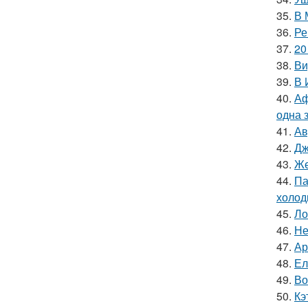
35.
В 
36.
Ре
37.
20
38.
Ви
39.
В 
40.
Аф
одна 
41.
Ав
42.
Дж
43.
Же
44.
Па
холод
45.
Ло
46.
Не
47.
Ар
48.
Ел
49.
Во
50.
Кэ