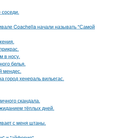
 соседи.
ивале Coachella начали называть "Самой
жения.
прикрас.
м в носу.
ного белья.
й мендес.
а город хенераль вильегас.
личного скандала.
ожиданием тёплых дней.
гивает с меня штаны.
и" и "эйфория".