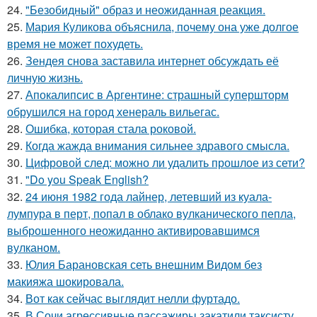
24.
"Безобидный" образ и неожиданная реакция.
25.
Мария Куликова объяснила, почему она уже долгое
время не может похудеть.
26.
Зендея снова заставила интернет обсуждать её
личную жизнь.
27.
Апокалипсис в Аргентине: страшный супершторм
обрушился на город хенераль вильегас.
28.
Ошибка, которая стала роковой.
29.
Когда жажда внимания сильнее здравого смысла.
30.
Цифровой след: можно ли удалить прошлое из сети?
31.
"Do you Speak English?
32.
24 июня 1982 года лайнер, летевший из куала-
лумпура в перт, попал в облако вулканического пепла,
выброшенного неожиданно активировавшимся
вулканом.
33.
Юлия Барановская сеть внешним Видом без
макияжа шокировала.
34.
Вот как сейчас выглядит нелли фуртадо.
35.
В Сочи агрессивные пассажиры закатили таксисту