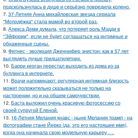
подскользнулась в душе и серьёзно повредила колено.
7.
37-Летняя Анна михайловская звезда сериала
"Молодёжка" стала мамой во второй раз.
8.
Алекса Деми думала, что потеряет роль Мэдди в
"Эйфории", если не будет соглашаться на интимные и
обнаженные сцены.
9.
Фитнес - эволюция Дженнифер энистон: как в 57 лет
выглядеть лучше тридцатилетних.
10.
Барри кеоган перестал выходить из дома из-за
буллинга в интернете.
11.
Врачи напоминают: регулярная интимная близость
может положительно сказываться не только на
настроении, но и на общем самочувствии.
12.
Баста выложил очень красивую фотосессию со
своей супругой Еленой.
13.
16-Летняя Мелания кнавс - ныне Мелания трамп - на
фотографии стане Йерко (да, это его настоящее имя),
когда она начинала свою модельную карьеру ….