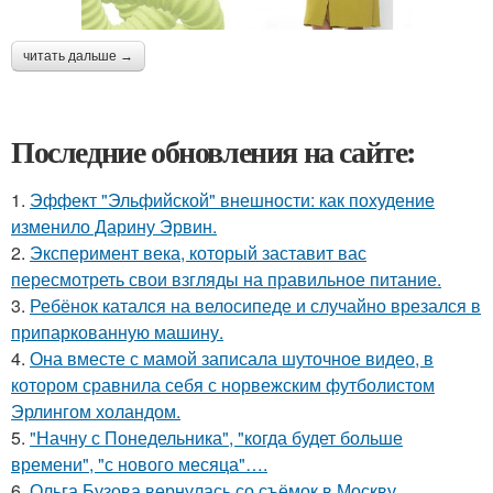
читать дальше →
Последние обновления на сайте:
1.
Эффект "Эльфийской" внешности: как похудение
изменило Дарину Эрвин.
2.
Эксперимент века, который заставит вас
пересмотреть свои взгляды на правильное питание.
3.
Ребёнок катался на велосипеде и случайно врезался в
припаркованную машину.
4.
Она вместе с мамой записала шуточное видео, в
котором сравнила себя с норвежским футболистом
Эрлингом холандом.
5.
"Начну с Понедельника", "когда будет больше
времени", "с нового месяца"….
6.
Ольга Бузова вернулась со съёмок в Москву,