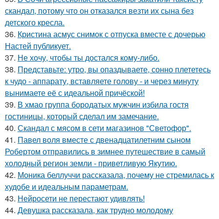
скандал, потому что он отказался везти их сына без
детского кресла.
36.
Кристина асмус снимок с отпуска вместе с дочерью
Настей публикует.
37.
Не хочу, чтобы ты достался кому-либо.
38.
Представьте: утро, вы опаздываете, сонно плететесь
к чудо - аппарату, вставляете голову - и через минуту
вынимаете её с идеальной причёской!
39.
В хмао группа бородатых мужчин избила гостя
гостиницы, который сделал им замечание.
40.
Скандал с мясом в сети магазинов "Светофор".
41.
Павел воля вместе с двенадцатилетним сыном
Робертом отправились в зимнее путешествие в самый
холодный регион земли - приветливую Якутию.
42.
Моника беллуччи рассказала, почему не стремилась к
худобе и идеальным параметрам.
43.
Нейросети не перестают удивлять!
44.
Девушка рассказала, как трудно молодому