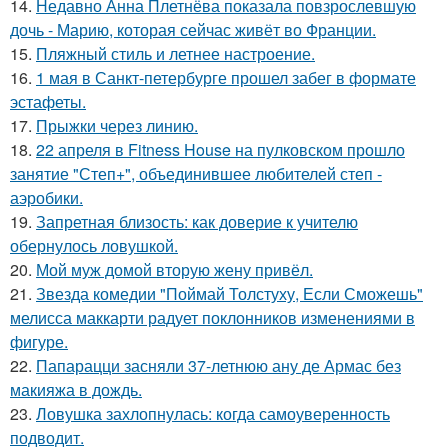
14.
Недавно Анна Плетнёва показала повзрослевшую
дочь - Марию, которая сейчас живёт во Франции.
15.
Пляжный стиль и летнее настроение.
16.
1 мая в Санкт-петербурге прошел забег в формате
эстафеты.
17.
Прыжки через линию.
18.
22 апреля в Fitness House на пулковском прошло
занятие "Степ+", объединившее любителей степ -
аэробики.
19.
Запретная близость: как доверие к учителю
обернулось ловушкой.
20.
Мой муж домой вторую жену привёл.
21.
Звезда комедии "Поймай Толстуху, Если Сможешь"
мелисса маккарти радует поклонников изменениями в
фигуре.
22.
Папарацци засняли 37-летнюю ану де Армас без
макияжа в дождь.
23.
Ловушка захлопнулась: когда самоуверенность
подводит.