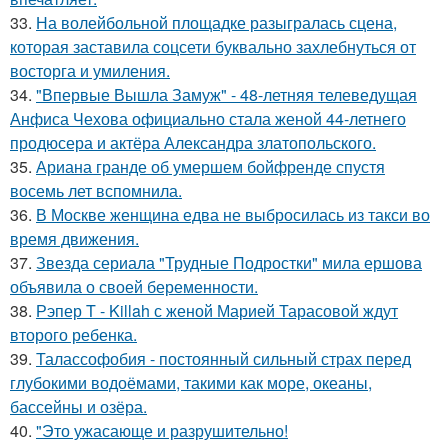
33.
На волейбольной площадке разыгралась сцена,
которая заставила соцсети буквально захлебнуться от
восторга и умиления.
34.
"Впервые Вышла Замуж" - 48-летняя телеведущая
Анфиса Чехова официально стала женой 44-летнего
продюсера и актёра Александра златопольского.
35.
Ариана гранде об умершем бойфренде спустя
восемь лет вспомнила.
36.
В Москве женщина едва не выбросилась из такси во
время движения.
37.
Звезда сериала "Трудные Подростки" мила ершова
объявила о своей беременности.
38.
Рэпер T - Killah с женой Марией Тарасовой ждут
второго ребенка.
39.
Талассофобия - постоянный сильный страх перед
глубокими водоёмами, такими как море, океаны,
бассейны и озёра.
40.
"Это ужасающе и разрушительно!