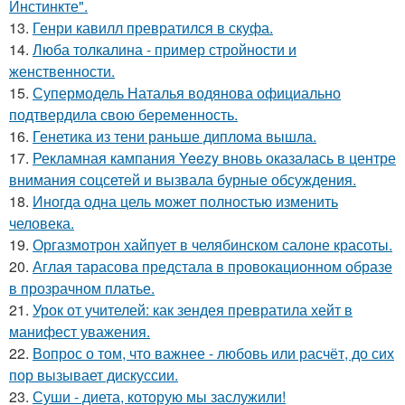
Инстинкте".
13.
Генри кавилл превратился в скуфа.
14.
Люба толкалина - пример стройности и
женственности.
15.
Супермодель Наталья водянова официально
подтвердила свою беременность.
16.
Генетика из тени раньше диплома вышла.
17.
Рекламная кампания Yeezy вновь оказалась в центре
внимания соцсетей и вызвала бурные обсуждения.
18.
Иногда одна цель может полностью изменить
человека.
19.
Оргазмотрон хайпует в челябинском салоне красоты.
20.
Аглая тарасова предстала в провокационном образе
в прозрачном платье.
21.
Урок от учителей: как зендея превратила хейт в
манифест уважения.
22.
Вопрос о том, что важнее - любовь или расчёт, до сих
пор вызывает дискуссии.
23.
Суши - диета, которую мы заслужили!