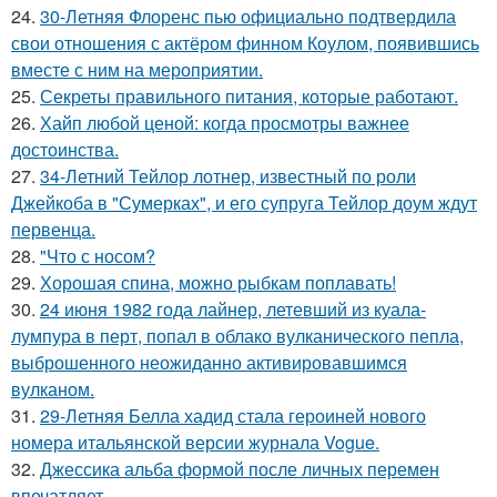
24.
30-Летняя Флоренс пью официально подтвердила
свои отношения с актёром финном Коулом, появившись
вместе с ним на мероприятии.
25.
Секреты правильного питания, которые работают.
26.
Хайп любой ценой: когда просмотры важнее
достоинства.
27.
34-Летний Тейлор лотнер, известный по роли
Джейкоба в "Сумерках", и его супруга Тейлор доум ждут
первенца.
28.
"Что с носом?
29.
Хорошая спина, можно рыбкам поплавать!
30.
24 июня 1982 года лайнер, летевший из куала-
лумпура в перт, попал в облако вулканического пепла,
выброшенного неожиданно активировавшимся
вулканом.
31.
29-Летняя Белла хадид стала героиней нового
номера итальянской версии журнала Vogue.
32.
Джессика альба формой после личных перемен
впечатляет.