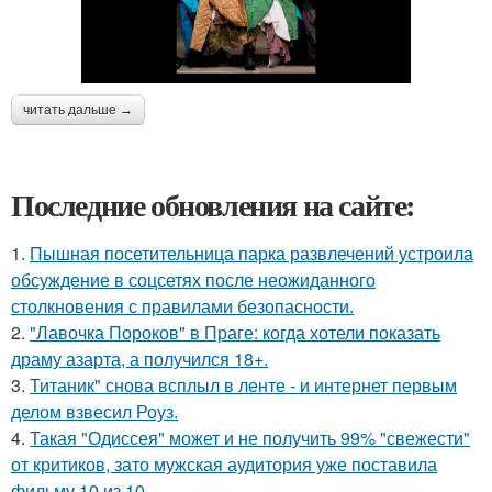
читать дальше →
Последние обновления на сайте:
1.
Пышная посетительница парка развлечений устроила
обсуждение в соцсетях после неожиданного
столкновения с правилами безопасности.
2.
"Лавочка Пороков" в Праге: когда хотели показать
драму азарта, а получился 18+.
3.
Титаник" снова всплыл в ленте - и интернет первым
делом взвесил Роуз.
4.
Такая "Одиссея" может и не получить 99% "свежести"
от критиков, зато мужская аудитория уже поставила
фильму 10 из 10.