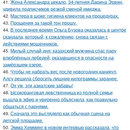
41.
Жена Александра цекало, 34-летняя Дарина Эрвин,
удивила подписчиков резкой сменой имиджа.
42.
Мастера в шоке: гигиена клиентов на процедурах.
43.
Прощения за такой тон прошу.
44.
В последнее время Ольга Бузова оказалась в центре
скандала, который, к сожалению, снова связан с
действиями мошенников.
45.
Милый случай дня: казахский мужчина спас пару
влюблённых лебедей, оказавшихся в опасности на
замёрзшем озере.
46.
Чтобы не набрать вес после новогодних каникул,
Алсу решила сбросить лишние килограммы заранее.
47.
Ох уж, эти азиатские забавы!
48.
Ысокоранговая девственница из полной семьи
вышла в эфир и уверенно объяснила, как правильно
общаться с парнями.
49.
Сначала это выглядело как обычная сцена на
детской площадке.
50.
Эмма Хемминг в новом интервью рассказала, что