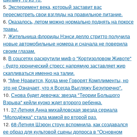
5.
Эксперимент века, который заставит вас
пересмотреть свои взгляды на правильное питание.
6.
Оказалось, летом можно нормально поднять на покосе
травы.
7.
Жительница флориды Нэнси делло стритто получила
новые автомобильные номера и сначала не поверила
своим глазам.
8.
В соцсетях раскрутили миф о "Кортизоловом Животе"
- будто хронический стресс напрямую заставляет жир
скапливаться именно на талии.
9.
"Мне Нравится, Когда мне Говорят Комплименты, но
это не Означает, что я Всегда Выгляжу Безупречно".
10.
Снова будет девочка: звезда "Теории Большого
Взрыва" кейли куоко ждет второго ребенка.
11.
37-Летняя Анна михайловская звезда сериала
"Молодёжка" стала мамой во второй раз.
12.
68-Летняя Шэрон стоун вспомнила, как создавался
ее образ для культовой сцены допроса в "Основном