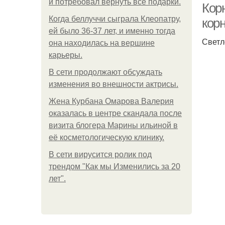
и потребовал вернуть все подарки.
Кор
Когда беллуччи сыграла Клеопатру,
корн
ей было 36-37 лет, и именно тогда
Светл
она находилась на вершине
карьеры.
В сети продолжают обсуждать
изменения во внешности актрисы.
Жена Курбана Омарова Валерия
оказалась в центре скандала после
визита блогера Марины ильиной в
её косметологическую клинику.
В сети вирусится ролик под
трендом "Как мы Изменились за 20
лет".