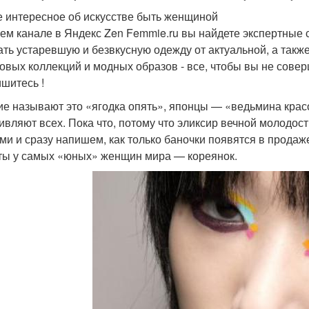
 интересное об искусстве быть женщиной
ем канале в Яндекс Zen Femmie.ru вы найдете экспертные 
ать устаревшую и безвкусную одежду от актуальной, а такж
овых коллекций и модных образов - все, чтобы вы не сове
шитесь !
ие называют это «ягодка опять», японцы — «ведьмина кра
дивляют всех. Пока что, потому что эликсир вечной молодос
ами и сразу напишем, как только баночки появятся в прода
ты у самых «юных» женщин мира — кореянок.