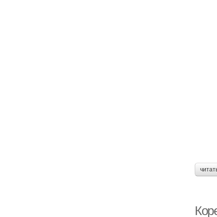
читат
Кор