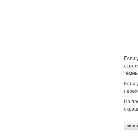
Если 
освет
тёмны
Если 
перех
На пр
окраш
читат