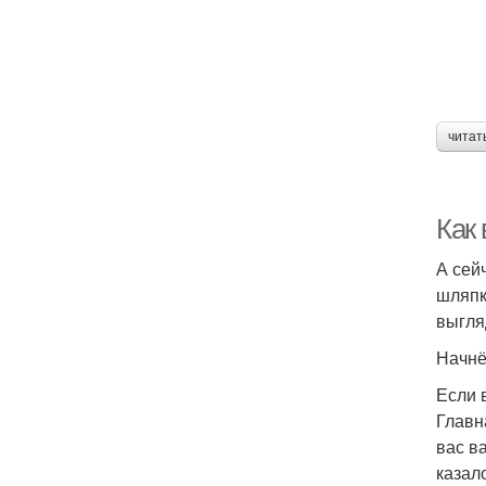
читат
Как 
А сей
шляпк
выгля
Начн
Если
Главн
вас в
казал