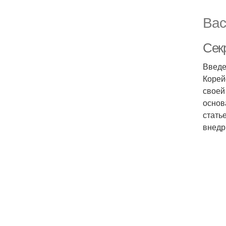
Вас
Сек
Введе
Корей
своей
основ
стать
внедри