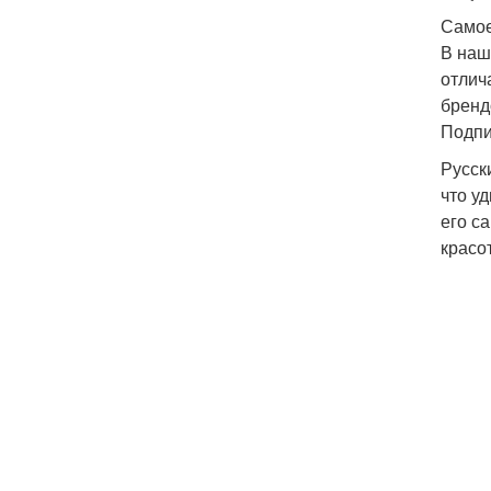
Самое
В наш
отлич
бренд
Подпи
Русск
что у
его с
красо