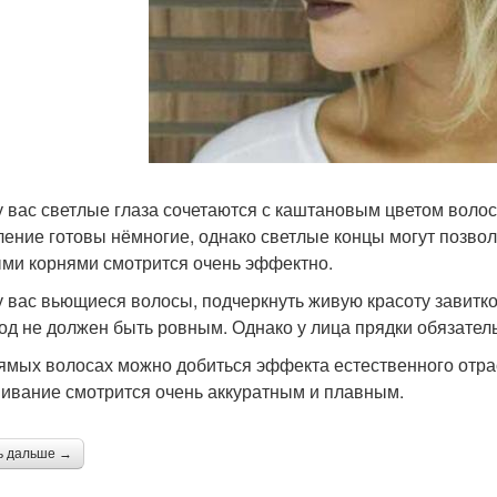
у вас светлые глаза сочетаются с каштановым цветом волос
ление готовы нёмногие, однако светлые концы могут позвол
ми корнями смотрится очень эффектно.
у вас вьющиеся волосы, подчеркнуть живую красоту завитко
од не должен быть ровным. Однако у лица прядки обязатель
ямых волосах можно добиться эффекта естественного отраст
ивание смотрится очень аккуратным и плавным.
ь дальше →