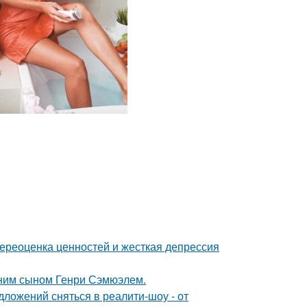
ереоценка ценностей и жесткая депрессия
тним сыном Генри Сэмюэлем.
ложений сняться в реалити-шоу - от