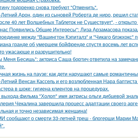
гину тодоренко снова требуют "Отменить".
-Летний Арон, один из сыновей Роберта де ниро, решил ст
осле 40 лет Волшебных Таблеток не Существует", - открыто
 нас Появились Общие Интересы": Лиза Арзамасова показа
поединке между "Вашингтон Кэпиталз" и "Чикаго блэкхокс" 
иана гранде об умершем бойфренде спустя восемь лет всп
то ужасающе и разрушительно!
ы Меня Бесишь": актриса Саша бортич ответила на замечан
те.
чная жизнь на паузе: как дети нарушают самые романтичны
-Летний Венсан Кассель и его возлюбленная Нара баптиста
стера в шоке: гигиена клиентов на процедурах.
 выхода фильма "Холоп" имя актрисы ольги дибцевой знал
лерия Чекалина завершила процесс адаптации своего арген
льная и точно независимая женщина!
И сообщают о смерти 33-летней треш - блогерши Марии Ма
".