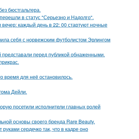
без бюстгальтера.
перешли в статус "Серьезно и Надолго".
вечер: каждый день в 22: 00 стартуют ночные
внила себя с норвежским футболистом Эрлингом
й представали перед публикой обнаженными.
прикрас.
о время для неё остановилось.
тома Дейли.
торую посетили исполнители главных ролей
льной основы своего бренда Rare Beauty.
руками сердечко так, что в кадре оно