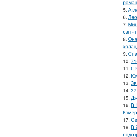
роман
5.
Агл
6.
Лео
7.
Мин
сап - 
8.
Она
холан
9.
Спа
10.
71
11.
Се
12.
Юл
13.
Зв
14.
37
15.
Дж
16.
В 
Кэмер
17.
Се
18.
В 
подоз