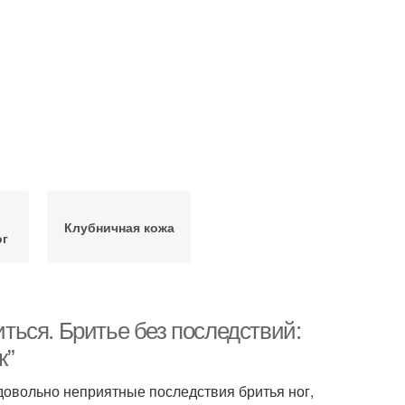
Клубничная кожа
ог
иться. Бритье без последствий:
к”
 довольно неприятные последствия бритья ног,