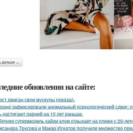
ь дальше →
ледние обновления на сайте:
ист джиган свои мускулы показал.
тране зафиксировали аномальный психологический сдвиг: п
ь настигают парней на 10 лет раньше.
Летняя супермодель хайди клум отдыхает на пляже с 20-ле
ксандра Трусова и Макар Игнатов получили множество пред