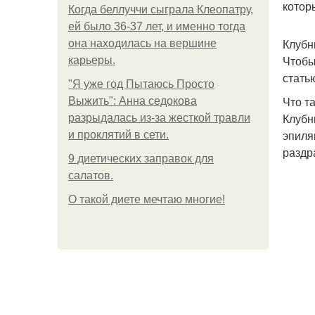
котор
Когда беллуччи сыграла Клеопатру,
ей было 36-37 лет, и именно тогда
Клубн
она находилась на вершине
Чтобы
карьеры.
стать
"Я уже год Пытаюсь Просто
Что т
Выжить": Анна седокова
Клубн
разрыдалась из-за жесткой травли
эпиля
и проклятий в сети.
раздр
9 диетических заправок для
салатов.
О такой диете мечтаю многие!