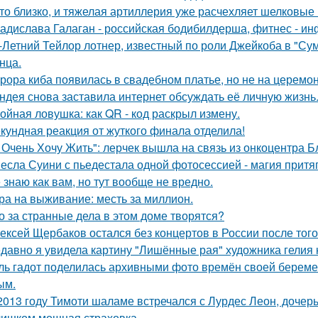
то близко, и тяжелая артиллерия уже расчехляет шелковые 
адислава Галаган - российская бодибилдерша, фитнес - ин
-Летний Тейлор лотнер, известный по роли Джейкоба в "Сум
нца.
рора киба появилась в свадебном платье, но не на церемон
ндея снова заставила интернет обсуждать её личную жизнь
ойная ловушка: как QR - код раскрыл измену.
кундная реакция от жуткого финала отделила!
 Очень Хочу Жить": лерчек вышла на связь из онкоцентра Б
есла Суини с пьедестала одной фотосессией - магия притя
 знаю как вам, но тут вообще не вредно.
ра на выживание: месть за миллион.
о за странные дела в этом доме творятся?
ексей Щербаков остался без концертов в России после того
давно я увидела картину "Лишённые рая" художника гелия к
ль гадот поделилась архивными фото времён своей беременн
ым.
2013 году Тимоти шаламе встречался с Лурдес Леон, дочер
ишком мощная страховка.