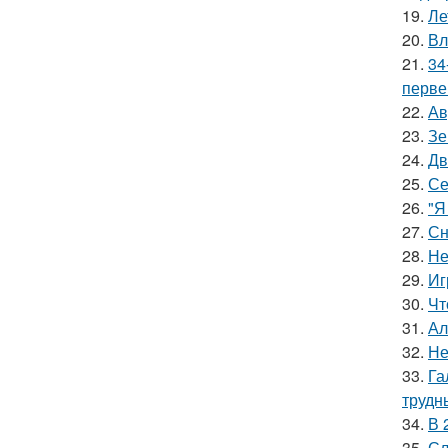
19.
Ле
20.
Вл
21.
34
перве
22.
Ав
23.
Зе
24.
Дв
25.
Се
26.
"Я
27.
Сн
28.
Не
29.
Иг
30.
Чт
31.
Ал
32.
Не
33.
Га
трудн
34.
В 
35.
Сл