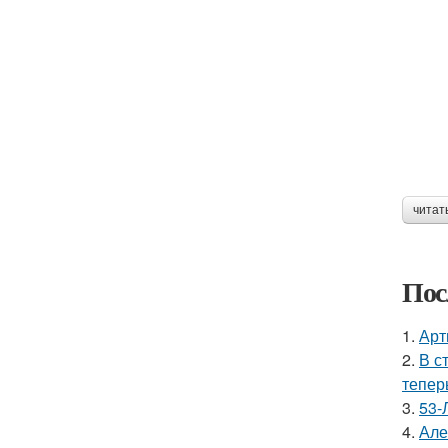
читат
Пос
1.
Арт
2.
В с
тепер
3.
53-
4.
Але