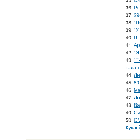
36.
Ре
37.
29
38.
"П
39.
"У
40.
В 
41.
Ар
42.
"Э
43.
"Т
талан
44.
Ли
45.
59
46.
Ма
47.
До
48.
Ва
49.
Си
50.
СМ
Куклой