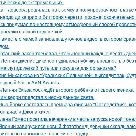
тических до экстремальных.
ая тарасова решилась на съемку в полупрозрачном платье 
нардо ди каприо и Виттория черетти, похоже, окончательно 
ск придумал по-настоящему атмосферный способ провести 
прогулки с яркой подсветкой.
 вместе с мамой записала шуточное видео, в котором сра
дом.
ртанский закон требовал, чтобы юноши каждые десять дне
-Летняя дженис дикинсон удивила публику внешностью без 
маглутид: легкий путь или ловушка для организма?
ия Михалкова из "Уральских Пельменей" выглядит так, будт
ездный блеск AVN Awards.
-Летняя Эльза хоск ждёт второго ребёнка от своего жениха 
им керри предстал в неожиданном свете.
Нью-йорке состоялась премьера фильма "Последствия", ко
он диас и Джона хилл.
лена Гомес посетила вечеринку в честь запуска новой тона
Японии завирусился новый фототренд: девушки складывают 
рительно напоминает совсем не сердце.