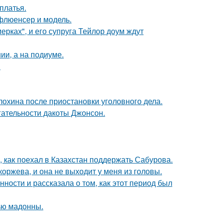
платья.
флюенсер и модель.
ерках", и его супруга Тейлор доум ждут
ии, а на подиуме.
.
лохина после приостановки уголовного дела.
гательности дакоты Джонсон.
, как поехал в Казахстан поддержать Сабурова.
оржева, и она не выходит у меня из головы.
ости и рассказала о том, как этот период был
ью мадонны.