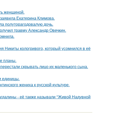
ать женщиной.
 заявила Екатерина Климова.
ла полуторагодовалую дочь.
получил травму Александр Овечкин.
омнила.
ия Никиты кологривого, который усомнился в её
е планы.
 перестали скрывать лицо их маленького сына.
и единицы.
тинского жениха к русской культуре.
гдалины - её также называли "Живой Надувной