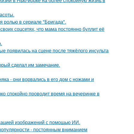
изни в Нью-йорке на более спокойную жизнь в
асоты.
я ролью в сериале "Бригада".
своих соцсетях, что мама постоянно буллит её
.
ые появилась на сцене после тяжёлого инсульта
орый сделал им замечание.
ка - они ворвались в его дом с ножами и
енко спокойно проводит время на вечеринке в
ерацией изображений с помощью ИИ.
популярности - постоянным вниманием