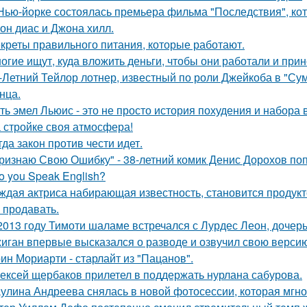
Нью-йорке состоялась премьера фильма "Последствия", ко
он диас и Джона хилл.
креты правильного питания, которые работают.
огие ищут, куда вложить деньги, чтобы они работали и при
-Летний Тейлор лотнер, известный по роли Джейкоба в "Сум
нца.
ть эмел Льюис - это не просто история похудения и набора 
 стройке своя атмосфера!
гда закон против чести идет.
ризнаю Свою Ошибку" - 38-летний комик Денис Дорохов по
o you Speak English?
ждая актриса набирающая известность, становится продукт
 продавать.
2013 году Тимоти шаламе встречался с Лурдес Леон, дочер
иган впервые высказался о разводе и озвучил свою версию,
ин Мориарти - старлайт из "Пацанов".
ексей щербаков прилетел в поддержать нурлана сабурова.
улина Андреева снялась в новой фотосессии, которая мгн