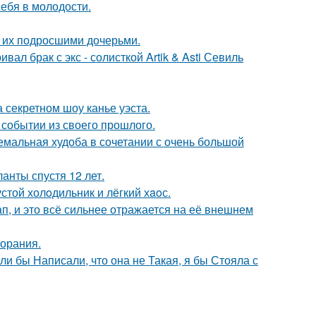
себя в молодости.
с их подросшими дочерьми.
ал брак с экс - солисткой Artik & Asti Севиль
 секретном шоу канье уэста.
событии из своего прошлого.
емальная худоба в сочетании с очень большой
анты спустя 12 лет.
стой холoдильник и лёгкий хaoс.
, и это всё сильнее отражается на её внешнем
горания.
ли бы Написали, что она не Такая, я бы Стояла с