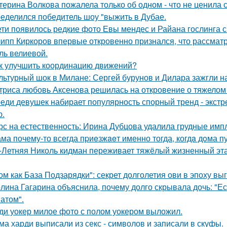
терина Волкова пожалела только об одном - что не ценила 
еделился победитель шоу "выжить в Дубае.
ети появилось редкие фото Евы мендес и Райана гослинга 
ипп Киркоров впервые откровенно признался, что рассматрив
ль велиевой.
к улучшить координацию движений?
льтурный шок в Милане: Сергей бурунов и Дилара зажгли на
триса любовь Аксенова решилась на откровение о тяжелом 
еди девушек набирает популярность спорный тренд - экстр
ю.
рс на естественность: Ирина Дубцова удалила грудные импл
ма почему-то всегда пpиeзжaeт именно тогда, когдa дoма пу
-Летняя Николь кидман переживает тяжёлый жизненный этап
ом как База Подзарядки": секрет долголетия ови в эпоху вы
лина Гагарина объяснила, почему долго скрывала дочь: "Ес
атом".
ди уокер милое фото с полом уокером выложил.
ма харди выписали из секс - символов и записали в скуфы.