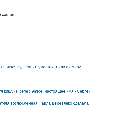
 составы:
30 июля суд решит, ужесточать ли ей меру
атя кищук и рэпер 9mice (настоящее имя - Сергей
летняя возлюбленная Павла Деревянко сделала