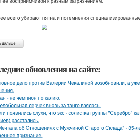
т ее восприимчивой к разным загрязнениям.
ее всего убирают пятна и потемнения специализированные
ь дальше →
ледние обновления на сайте:
ловное дело против Валерии Чекалиной возобновили, а уже 
чения.
ан - не чемпион по калию.
елобольная лерчек вновь за танго взялась.
ети появились слухи, что экс - солистка группы "Серебро" к
иев) расстались.
Мечтала об Отношениях с Мужчиной Старого Склада" - 35-
венное признание.