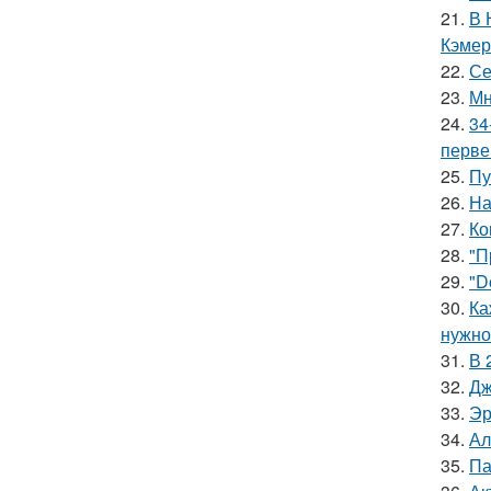
21.
В 
Кэмер
22.
Се
23.
Мн
24.
34
перве
25.
Пу
26.
На
27.
Ко
28.
"П
29.
"D
30.
Ка
нужно
31.
В 
32.
Дж
33.
Эр
34.
Ал
35.
Па