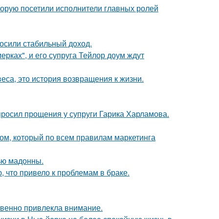
торую посетили исполнители главных ролей
носили стабильный доход.
ерках", и его супруга Тейлор доум ждут
веса, это история возвращения к жизни.
просил прощения у супруги Гарика Харламова.
ом, который по всем правилам маркетинга
ью мадонны.
 что привело к проблемам в браке.
овенно привлекла внимание.