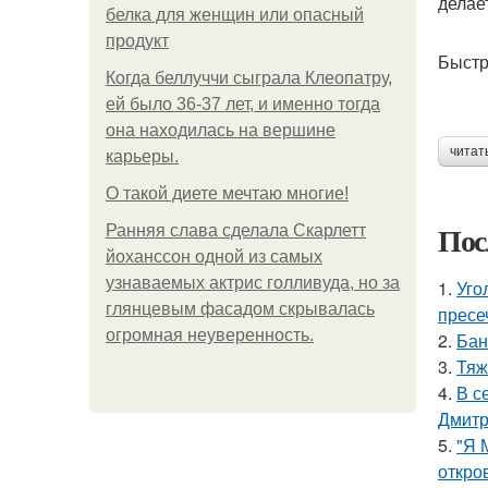
делае
белка для женщин или опасный
продукт
Быстр
Когда беллуччи сыграла Клеопатру,
ей было 36-37 лет, и именно тогда
она находилась на вершине
читат
карьеры.
О такой диете мечтаю многие!
Пос
Ранняя слава сделала Скарлетт
йоханссон одной из самых
узнаваемых актрис голливуда, но за
1.
Уго
глянцевым фасадом скрывалась
пресе
огромная неуверенность.
2.
Бан
3.
Тяж
4.
В с
Дмитр
5.
"Я 
откро