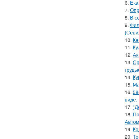
6.
Ека
7.
Опр
8.
В с
9.
Фил
(Севи
10.
Ка
11.
Ку
12.
Ак
13.
Ср
грудь
14.
Ку
15.
Ма
16.
58
виде.
17.
"Д
18.
По
Автом
19.
Ко
20.
То