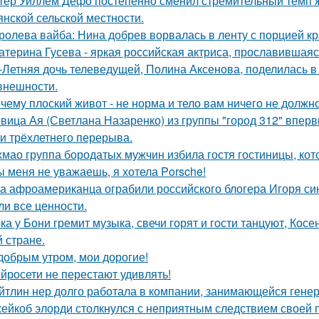
тер Уиллем Дефо постепенно сменил стремительный темп ж
янской сельской местности.
ролева вайба: Нина добрев ворвалась в ленту с порцией кр
атерина Гусева - яркая российская актриса, прославившаяс
-Летняя дочь телеведущей, Полина Аксенова, поделилась в 
 внешности.
чему плоский живот - не норма и тело вам ничего не должно
вица Ая (Светлана Назаренко) из группы "город 312" вперв
ти трёхлетнего перерыва.
хмао группа бородатых мужчин избила гостя гостиницы, кот
ы меня не уважаешь, я хотела Porsche!
а афроамериканца ограбили российского блогера Игоря синя
ли все ценности.
ка у Бони гремит музыка, свечи горят и гости танцуют, Кос
й стране.
добрым утром, мои дорогие!
йросети не перестают удивлять!
йтлин нер долго работала в компании, занимающейся ген
ейкоб элорди столкнулся с неприятным следствием своей 