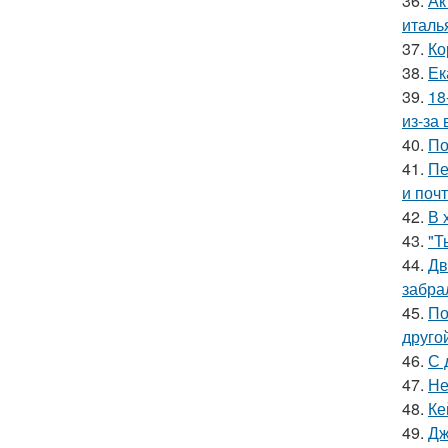
36.
Ак
италь
37.
Ко
38.
Ек
39.
18
из-за
40.
По
41.
Пе
и поч
42.
В 
43.
"Т
44.
Дв
забра
45.
По
друго
46.
С 
47.
Не
48.
Ке
49.
Дж