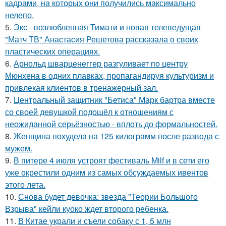
кадрами, на которых они получились максимально
нелепо.
5.
Экс - возлюбленная Тимати и новая телеведущая
"Матч ТВ" Анастасия Решетова рассказала о своих
пластических операциях.
6.
Арнольд шварценеггер разгуливает по центру
Мюнхена в одних плавках, пропагандируя культуризм и
привлекая клиентов в тренажерный зал.
7.
Центральный защитник "Бетиса" Марк бартра вместе
со своей девушкой подошёл к отношениям с
неожиданной серьёзностью - вплоть до формальностей.
8.
Женщина похудела на 125 килограмм после развода с
мужем.
9.
В питере 4 июля устроят фестиваль Milf и в сети его
уже окрестили одним из самых обсуждаемых ивентов
этого лета.
10.
Снова будет девочка: звезда "Теории Большого
Взрыва" кейли куоко ждет второго ребенка.
11.
В Китае украли и съели собаку с 1, 5 млн