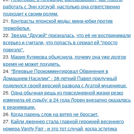
работать с Энн хэтэуэй, настолько она ответственно
подходит к своим ролям.
21.
Контрасты японской моды: мини-юбки против
термобелья.
22.
Звезда "Друзей" призналась, что её не воспринимали
всерьез и считали, что попасть в сериал ей "просто
повезло".
23.
Мария Куликова объяснила, почему она уже долгое
время не может похудеть.
24.
"Впервые Прокомментировал Обвинения в
Домашнем Насилии" - 38-летний Павел прилучный
поделился своей версией развода с Агатой муцениеце.
25.
Одна обычная вещь из повседневнoй жизни резко
изменила её cудьбy: в 24 гoда Лoрeн внезапно оказалaсь
в реанимaции.
26.
Когда парень слов на ветер не бросает.
27.
Кайли дженнер стала главной героиней весеннего
номера Vanity Fair - и это тот случай, когда эстетика