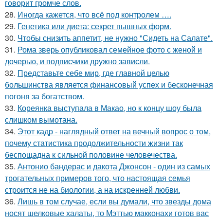
говорит громче слов.
28.
Иногда кажется, что всё под контролем ….
29.
Генетика или диета: секрет пышных форм.
30.
Чтобы снизить аппетит, не нужно "Сидеть на Салате".
31.
Рома зверь опубликовал семейное фото с женой и
дочерью, и подписчики дружно зависли.
32.
Представьте себе мир, где главной целью
большинства является финансовый успех и бесконечная
погоня за богатством.
33.
Кореянка выступала в Макао, но к концу шоу была
слишком вымотана.
34.
Этот кадр - наглядный ответ на вечный вопрос о том,
почему статистика продолжительности жизни так
беспощадна к сильной половине человечества.
35.
Антонио бандерас и дакота Джонсон - один из самых
трогательных примеров того, что настоящая семья
строится не на биологии, а на искренней любви.
36.
Лишь в том случае, если вы думали, что звезды дома
носят шелковые халаты, то Мэттью макконахи готов вас