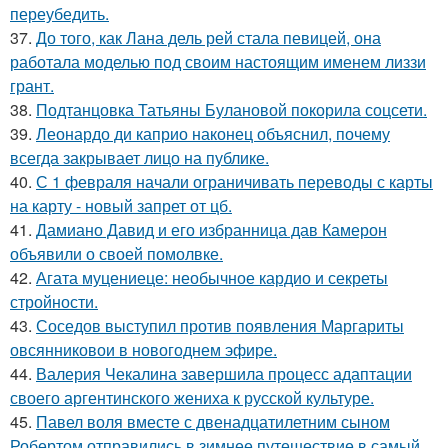
переубедить.
37.
До того, как Лана дель рей стала певицей, она
работала моделью под своим настоящим именем лиззи
грант.
38.
Подтанцовка Татьяны Булановой покорила соцсети.
39.
Леонардо ди каприо наконец объяснил, почему
всегда закрывает лицо на публике.
40.
С 1 февраля начали ограничивать переводы с карты
на карту - новый запрет от цб.
41.
Дамиано Давид и его избранница дав Камерон
объявили о своей помолвке.
42.
Агата муцениеце: необычное кардио и секреты
стройности.
43.
Соседов выступил против появления Маргариты
овсянниковои в новогоднем эфире.
44.
Валерия Чекалина завершила процесс адаптации
своего аргентинского жениха к русской культуре.
45.
Павел воля вместе с двенадцатилетним сыном
Робертом отправились в зимнее путешествие в самый