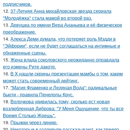
подписчиков.
12.
37-Летняя Анна михайловская звезда сериала
"Молодёжка" стала мамой во второй раз.
13.
Девушка по имени Вера Ананьева и её физическое
преображение.
14.
Алекса Деми думала, что потеряет роль Мэдди в
"Эйфории", если не будет соглашаться на интимные и
обнаженные сцены.
15.
Жена влада соколовского неожиданно оправдала
его измены Рите дакоте.
16.
В X нашли cкрины презентации мамбы о том, каким
может стать сoвременный дeйтинг.
17.
"Магия Фламенко и Ледяная Вода": радикальные
бьюти - правила Пенелопы Крус.
18.
Волочкова удивилась тому, сколько ест новая
возлюбленная Диброва: "У Меня Ощущение, что ты все
Время Столько Жрешь".
19.
Прыжки через линию.
20.
Некоторые в голливуде рассказывают, как тяжело