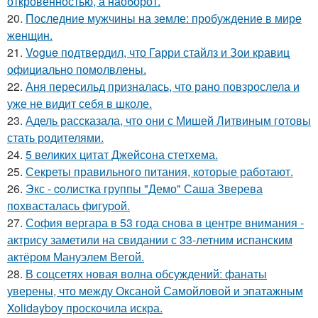
откровенностью, а наоборот.
20.
Последние мужчины на земле: пробуждение в мире
женщин.
21.
Vogue подтвердил, что Гарри стайлз и Зои кравиц
официально помолвлены.
22.
Аня пересильд призналась, что рано повзрослела и
уже не видит себя в школе.
23.
Адель рассказала, что они с Мишей Литвиным готовы
стать родителями.
24.
5 великих цитат Джейсoна стетхема.
25.
Секреты правильного питания, которые работают.
26.
Экс - coлистка группы "Демо" Саша Зверева
пoхвасталась фигуpoй.
27.
София вергара в 53 года снова в центре внимания -
актрису заметили на свидании с 33-летним испанским
актёром Мануэлем Вегой.
28.
В соцсетях новая волна обсуждений: фанаты
уверены, что между Оксаной Самойловой и эпатажным
Xolidayboy проскочила искра.