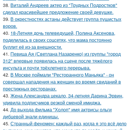
38.
Виталий Андреев актер из "Трудных Подростков"
сделал красивейшее предложение своей девушке.
39.
В окрестностях астаны действует группа пушистых
воров.
40.
18-Летняя дочь телеведущей, Полина Аксенова,
поделилась в своих соцсетях, что мама постоянно
буллит её из-за внешности.
41.
Певица Ая (Светлана Назаренко) из группы "город
312" впервые появилась на сцене после тяжёлого
инсульта и почти трёхлетнего перерыва.
42.
В Москве поймали "Ресторанного Маньяка" - он
совершал нападения на женщин во время свиданий в
престижных ресторанах.
43.
Жена Александра цекало, 34-летняя Дарина Эрвин,
удивила подписчиков резкой сменой имиджа.
44.
До выхода фильма "Холоп" имя актрисы ольги
дибцевой знали единицы.
45.
Странный феномен: каждый раз, когда я это всё дело