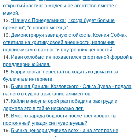
открытый кастинг в модельное агентство вместе с
мамой.
12.
"Начну с Понедельника", "когда будет больше
времени", "с нового месяца"….
13.
Демонстрируя завидную стойкость, Ксения Собчак
ответила на критику своей внешности, напомнив
подписчикам о важности внутренних ценностей.
14.
Иван охлобыстин похвастался спортивной формой в
преддверии юбилея.
15.
Барри кеоган перестал выходить из дома из-за
буллинга в интернете.
16.
Бывшая Данилы Козловского - Ольга Зуева - подала
на него в суд на взыскание алиментов.
17.
Кайли миноуг второй раз победила рак груди и
держала это в тайне несколько лет.
18.
Вместо заряда бодрости после тренировок ты
постоянный упадок сил чувствуешь?
19.
Бьянка цензори удивила всех - и на этот раз не