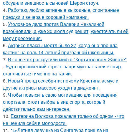
обсудили внешность сыновей Шерон стоун.
4.
Работаю, люблю активные выходные, спонтанные
поездки и вечера в хорошей компании.
5.
Уголовное дело против Валерии Чекалиной
возобновили, а уже 30 июля суд решит, ужесточать ли ей
меру пресечения.
6.
Актрисе плаксы мертл было 37, когда она прошла
кастинг на роль 14-летней призрачной школьницы.
7.
В соцсетях раскрутили миф о "Кортизоловом Животе"
- будто хронический стресс напрямую заставляет жир
скапливаться именно на талии.
8.
Новый тренд селебрити: почему Кристина асмус и
другие актрисы массово уходят в диджеинг.
9.
Чтобы повысить свою мотивацию для посещения
спортзала, стоит выбрать вид спорта, который
действительно вам интересен.
10.
Екатерина Волкова пожалела только об одном - что
не ценила себя в молодости.
11.
15-Летняя девушка из Сингапура пришла на