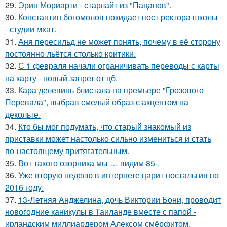
29.
Эрин Мориарти - старлайт из "Пацанов".
30.
Константин богомолов покидает пост ректора школы
- студии мхат.
31.
Аня пересильд не может понять, почему в её сторону
постоянно льётся столько критики.
32.
С 1 февраля начали ограничивать переводы с карты
на карту - новый запрет от цб.
33.
Кара делевинь блистала на премьере "Грозового
Перевала", выбрав смелый образ с акцентом на
декольте.
34.
Кто бы мог подумать, что старый знакомый из
приставки может настолько сильно измениться и стать
по-настоящему притягательным.
35.
Вот такого озорника мы … видим 85-.
36.
Уже вторую неделю в интернете царит ностальгия по
2016 году.
37.
13-Летняя Анджелина, дочь Виктории Бони, проводит
новогодние каникулы в Таиланде вместе с папой -
ирландским миллиардером Алексом смёрфитом.