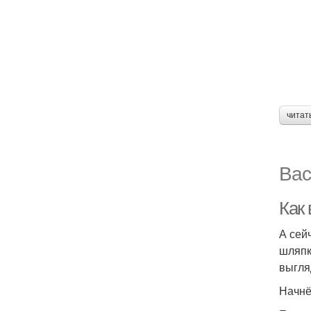
читат
Вас
Как 
А сей
шляпк
выгля
Начн