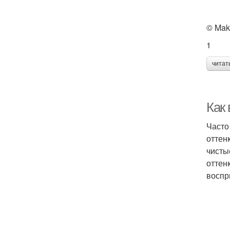
© Mak
1
читат
Как
Часто
оттен
чисты
оттен
воспр