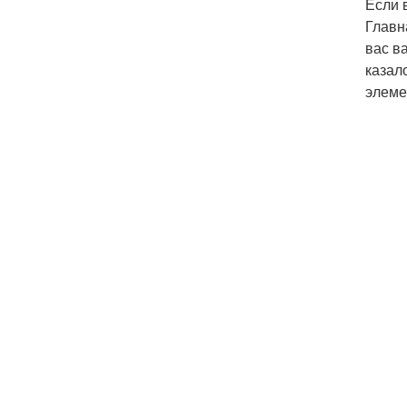
Если
Главн
вас в
казал
элеме