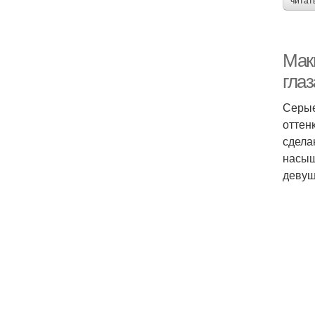
читат
Мак
гла
Серые
оттен
сдела
насыщ
девуш