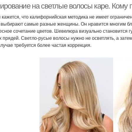
мелирование
мелирование
ирование на светлые волосы каре. Кому 
 кажется, что калифорнийская методика не имеет ограничени
 выбирают самые разные женщины. Он нравится многим блон
есное сочетание цветов. Шевелюра визуально становится г
х прядей. Светло-русые волосы нужно не осветлять, а затем
случае требуется более частая коррекция.