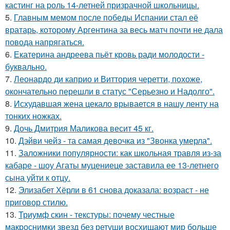
кастинг на роль 14-летней призрачной школьницы.
5.
Главным мемом после победы Испании стал её
вратарь, которому Аргентина за весь матч почти не дала
повода напрягаться.
6.
Екатерина андреева пьёт кровь ради молодости -
буквально.
7.
Леонардо ди каприо и Виттория черетти, похоже,
окончательно перешли в статус "Серьезно и Надолго".
8.
Исхудавшая жена цекало врывается в нашу ленту на
тонких ножках.
9.
Дочь Дмитрия Маликова весит 45 кг.
10.
Дэйви чейз - та самая девочка из "Звонка умерла".
11.
Заложники популярности: как школьная травля из-за
кабаре - шоу Агаты муцениеце заставила ее 13-летнего
сына уйти к отцу.
12.
Элизабет Хёрли в 61 снова доказала: возраст - не
приговор стилю.
13.
Триумф скин - текстуры: почему честные
макроснимки звезд без ретуши восхищают мир больше