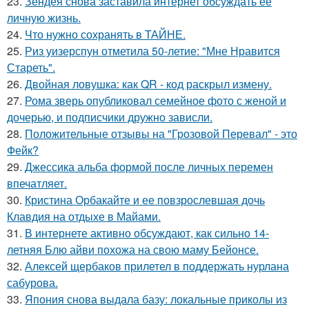
23.
Зендея снова заставила интернет обсуждать её
личную жизнь.
24.
Что нужно сохранять в ТАЙНЕ.
25.
Риз уизерспун отметила 50-летие: "Мне Нравится
Стареть".
26.
Двойная ловушка: как QR - код раскрыл измену.
27.
Рома зверь опубликовал семейное фото с женой и
дочерью, и подписчики дружно зависли.
28.
Положительные отзывы на "Грозовой Перевал" - это
Фейк?
29.
Джессика альба формой после личных перемен
впечатляет.
30.
Кристина Орбакайте и ее повзрослевшая дочь
Клавдия на отдыхе в Майами.
31.
В интернете активно обсуждают, как сильно 14-
летняя Блю айви похожа на свою маму Бейонсе.
32.
Алексей щербаков прилетел в поддержать нурлана
сабурова.
33.
Япония снова выдала базу: локальные приколы из