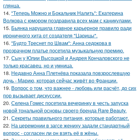
глянца.
14.
"Теперь Можно и Бокальчик Налить": Екатерина
Волкова с юмором поздравила всех мам с каникулами.
15.
Бьянка нарушила главное карьерное правило ради
ироничного хита от создателя "Царицы".
16.
"Будто Треснет по Швам": Анна седокова в
прозрачном платье посетила музыкальную премию.
17.
Сын у Юлии Высоцкой и Андрея Кончаловского не
только красавец, но и умница.
18.
Недавно Анна Плетнёва показала повзрослевшую
дочь - Марию, которая сейчас живёт во Франции.
19.
Вопрос о том, что важнее - любовь или расчёт, до сих
пор вызывает дискуссии.
20.
Селена Гомес посетила вечеринку в честь запуска
новой тональной основы своего бренда Rare Beauty.
21.
Секреты правильного питания, которые работают.
22.
На церемонии в загсе жениху задали стандартный
вопрос - согласен ли он взять её в жёны.