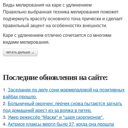
Виды мелирования на каре с удлинением
Правильно выбранная техника мелирования поможет
подчеркнуть красоту основного тона прически и сделает
правильный акцент на особенностях внешности.
Каре с удлинением отлично сочетается со многими
видами мелирования.
читать дальше →
Последние обновления на сайте:
1.
Заседание по делу сони мармеладовой на позитивных
вайбах прошло.
2.
Больничный окончен: лерчек снова пытаются загнать
под домашний арест из-за вояжа в питер.
3.
Умер режиссёр "Маски" и "царя скорпионов".
4.
Актрисе плаксы мертл было 37, когда она прошла