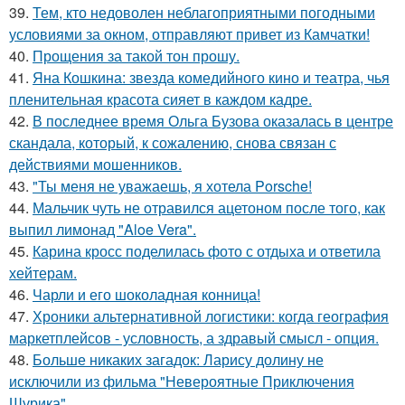
39.
Тем, кто недоволен неблагоприятными погодными
условиями за окном, отправляют привет из Камчатки!
40.
Прощения за такой тон прошу.
41.
Яна Кошкина: звезда комедийного кино и театра, чья
пленительная красота сияет в каждом кадре.
42.
В последнее время Ольга Бузова оказалась в центре
скандала, который, к сожалению, снова связан с
действиями мошенников.
43.
"Ты меня не уважаешь, я хотела Porsche!
44.
Мальчик чуть не отравился ацетоном после того, как
выпил лимонад "Aloe Vera".
45.
Карина кросс поделилась фото с отдыха и ответила
хейтерам.
46.
Чарли и его шоколадная конница!
47.
Хроники альтернативной логистики: когда география
маркетплейсов - условность, а здравый смысл - опция.
48.
Больше никаких загадок: Ларису долину не
исключили из фильма "Невероятные Приключения
Шурика".