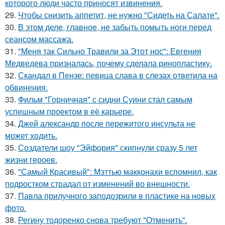
которого люди часто приносят извинения.
29.
Чтобы снизить аппетит, не нужно "Сидеть на Салате".
30.
В этом деле, главное, не забыть помыть ноги перед
сеансом массажа.
31.
"Меня так Сильно Травили за Этот нос": Евгения
Медведева призналась, почему сделала ринопластику.
32.
Скандал в Пензе: певица слава в слезах ответила на
обвинения.
33.
Фильм "Горничная" с сидни Суини стал самым
успешным проектом в её карьере.
34.
Джей александр после пережитого инсульта не
может ходить.
35.
Создатели шоу "Эйфория" скипнули сразу 5 лет
жизни героев.
36.
"Самый Красивый": Мэттью макконахи вспомнил, как
подростком страдал от изменений во внешности.
37.
Павла прилучного заподозрили в пластике на новых
фото.
38.
Регину тодоренко снова требуют "Отменить".