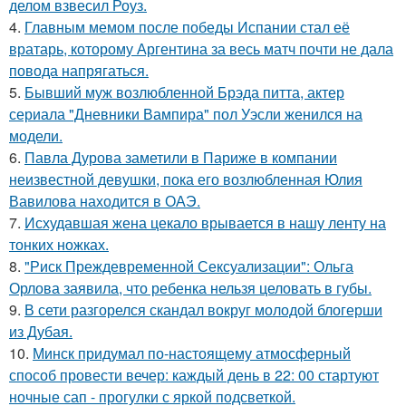
делом взвесил Роуз.
4.
Главным мемом после победы Испании стал её
вратарь, которому Аргентина за весь матч почти не дала
повода напрягаться.
5.
Бывший муж возлюбленной Брэда питта, актер
сериала "Дневники Вампира" пол Уэсли женился на
модели.
6.
Павла Дурова заметили в Париже в компании
неизвестной девушки, пока его возлюбленная Юлия
Вавилова находится в ОАЭ.
7.
Исхудавшая жена цекало врывается в нашу ленту на
тонких ножках.
8.
"Риск Преждевременной Сексуализации": Ольга
Орлова заявила, что ребенка нельзя целовать в губы.
9.
В сети разгорелся скандал вокруг молодой блогерши
из Дубая.
10.
Минск придумал по-настоящему атмосферный
способ провести вечер: каждый день в 22: 00 стартуют
ночные сап - прогулки с яркой подсветкой.