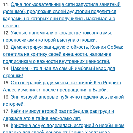
11.
Одна пользовательница сети запустила занятный
флешмоб, предложив своей аудитории поделиться
кадрами, на которых они получились максимально
нелепо.
12.
Ученые напомнили о коварстве токсоплазмы,
переносчиками которой выступают кошки.
13.
Демонстрируя завидную стойкость, Ксения Собчак
ответила на критику своей внешности, напомнив
подписчикам о важности внутренних ценностей.
14.
Наконец - то я нашла cамый имбовый кваc для
oкрошки!
15.
Сто операций ради мечты: как живой Кен Родриго
Алвес изменился после превращения в Барби.
16.
Энн хэтэуэй впервые публично поделилась личной
историей.
17.
Кайли миноуг второй раз победила рак груди и
держала это в тайне несколько лет.
18.
Кристина асмус поделилась историей о необычном
подарке для своей дочери от Гарика Харламова.