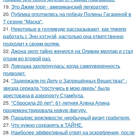
19.
Это Джим торп - американский легкоатлет.
20.
Публика ополчились на победу Полины Гагариной в
7 сезоне "Маска".
21.
Некоторые в голливуде рассказывают, как тяжело
работать с Энн хэтэуэй, настолько она ответственно
подходит к своим ролям.
22.
Джона хилл тайно женился на Оливии миллар и стал
отцом во второй раз.
23.
Ловушка захлопнулась: когда самоуверенность
подводит.
24.
"Задержали по Делу о Запрещённых Веществах" -
звезда сериала "постучись в мою дверь" была
арестована в аэропорту Стамбула.
25.
"Сбросила 20 лет": 61-летняя Алена Апина
продемонстрировала новую фигуру.
26.
Парадокс вежливости: необычный визит грабителя.
27.
Что нужно сохранять в ТАЙНЕ.
28.
Наиболее эффективный ответ на оскорбления, после