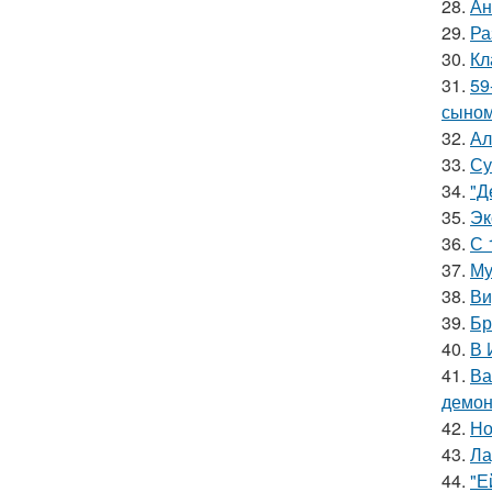
28.
Ан
29.
Ра
30.
Кл
31.
59
сыном
32.
Ал
33.
Су
34.
"Д
35.
Эк
36.
С 
37.
Му
38.
Ви
39.
Бр
40.
В 
41.
Ва
демон
42.
Но
43.
Ла
44.
"Е