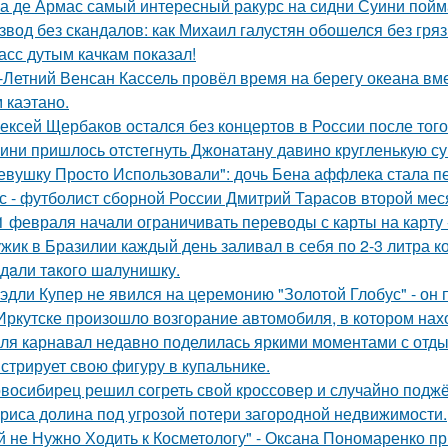
а де Армас самый интересный ракурс на сидни Суини пойм
звод без скандалов: как Михаил галустян обошелся без гряз
асс дутым качкам показал!
-Летний Венсан Кассель провёл время на берегу океана вм
 каэтано.
ексей Щербаков остался без концертов в России после того
ини пришлось отстегнуть Джонатану давино кругленькую су
евушку Просто Использовали": дочь Бена аффлека стала пе
с - футболист сборной России Дмитрий Тарасов второй мес
1 февраля начали ограничивать переводы с карты на карту -
жик в Бразилии каждый день заливал в себя по 2-3 литра ко
дaли тaкого шaлунишку.
эдли Купер не явился на церемонию "Золотой Глобус" - он 
Иркутске произошло возгорание автомобиля, в котором нах
ля карнавал недавно поделилась яркими моментами с отдых
стрирует свою фигуру в купальнике.
восибирец решил согреть свой кроссовер и случайно поджёг
риса долина под угрозой потери загородной недвижимости.
й не Нужно Ходить к Косметологу" - Оксана Пономаренко при