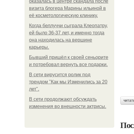
оказалась в центре скандала после
визита блогера Марины ильиной в
её косметологическую клинику.
Когда беллуччи сыграла Клеопатру,
ей было 36-37 лет, и именно тогда
она находилась на вершине
карьеры.
Бывший пришёл к своей сеньорите
и потребовал вернуть все подарки.
В сети вирусится ролик под
трендом "Как мы Изменились за 20
лет".
В сети продолжают обсуждать
читат
изменения во внешности актрисы.
Пос