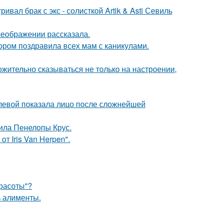
вал брак с экс - солисткой Artik & Asti Севиль
реображении рассказала.
ором поздравила всех мам с каникулами.
жительно сказываться не только на настроении,
олевой показала лицо после сложнейшей
ила Пенелопы Крус.
т Iris Van Herpen".
Красоты"?
ь алименты.