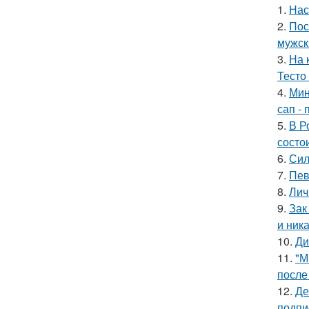
1.
Нас
2.
Пос
мужск
3.
На 
Тесто
4.
Мин
сап - 
5.
В Р
состои
6.
Сил
7.
Пев
8.
Лич
9.
Зак
и ника
10.
Ди
11.
"М
после
12.
Де
подпи