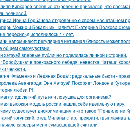
липп Киркоров впервые откровенно признался, что рассматри
ль велиевой.
триса Ирина Горбачёва откровенно о своем масштабном п
еперь Можно и Бокальчик Налить": Екатерина Волкова с юм
не пересильд исполнилось 17 лет.
ачи напоминают: регулярная интимная близость может поло
на общем самочувствии.
н хэтэуэй впервые публично поделилась личной историей.
 "Воробушка" в прекрасного лебедя: невестка Наташи кор
ики челюсти.
агия Фламенко и Ледяная Вода": радикальные бьюти - прав
оролева Авангарда: Энн Хэтэуэй Покоряет Лондон в Кутюре о
тория любви P!
маглутид: легкий путь или ловушка для организма?
мая высокая модель россии нашла себе идеальную пару.
чему существует дискриминация и что такое "Привилегии 
талий гогунский, отец Миланы стар, прекратил выплачиват
 начале карьеры меня сумасшедшей считали.