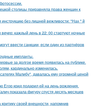
фотосессии.
мецкой столицы приравняла права женщин к
 инструкцию без лишней вежливости: "Нах * й
вечер: каждый день в 22: 00 стартуют ночные
могут ввести санкции, если один из партнёров
грудные импланты.
впервые за долгое время появилась на публике.
олям, кардинально изменилась.
асателях Малибу", давалась ему огромной ценой
ую Егор крид подарил ей на день рождения.
Галич показала фигуру спустя десять месяцев
а критику своей внешности, напомнив