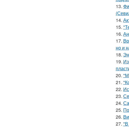
13.
Фи
(Севи
14.
Ак
15.
"Т
16.
Ан
17.
Вр
но и 
18.
Эн
19.
Из
пласт
20.
"М
21.
"К
22.
Ис
23.
Се
24.
Са
25.
По
26.
Ви
27.
"В