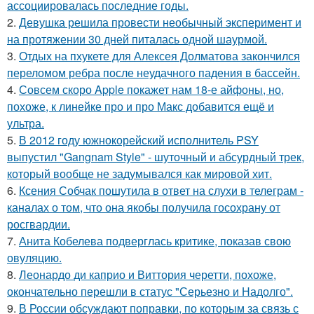
ассоциировалась последние годы.
2.
Девушка решила провести необычный эксперимент и
на протяжении 30 дней питалась одной шаурмой.
3.
Отдых на пхукете для Алексея Долматова закончился
переломом ребра после неудачного падения в бассейн.
4.
Совсем скоро Apple покажет нам 18-е айфоны, но,
похоже, к линейке про и про Макс добавится ещё и
ультра.
5.
В 2012 году южнокорейский исполнитель PSY
выпустил "Gangnam Style" - шуточный и абсурдный трек,
который вообще не задумывался как мировой хит.
6.
Ксения Собчак пошутила в ответ на слухи в телеграм -
каналах о том, что она якобы получила госохрану от
росгвардии.
7.
Анита Кобелева подверглась критике, показав свою
овуляцию.
8.
Леонардо ди каприо и Виттория черетти, похоже,
окончательно перешли в статус "Серьезно и Надолго".
9.
В России обсуждают поправки, по которым за связь с