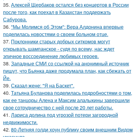
35.
Алексей Щербаков остался без концертов в России
после того, как поехал в Казахстан поддержать
Сабурова.
36.
"Мы Молимся об Этом": Вера Алдонина впервые
поделилась новостями о своем больном отце.
37.
Поклонники старых добрых ситкомов могут
открывать шампанское - судя по всему, нас ждет
эпичное воссоединение любимых героев.
38.
Западные СМИ со ссылкой на анонимный источник
пишут, что Бьянка даже продумала план, как сбежать от
Йе.
39.
Сказал жене: "Я на Баскет".
40.
Татьяна Буланова поделилась подробностями о том,
как ее танцоры Алена и Максим алалыкины завершили
свое сотрудничество с ней после 20 лет работы.
41.
Лариса долина под угрозой потери загородной
недвижимости.
42.
80-Летняя голди хоун публику своим внешним Видом
ужаснула.