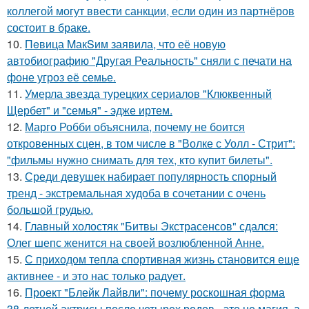
коллегой могут ввести санкции, если один из партнёров
состоит в браке.
10.
Пeвица MакSим заявила, что её новую
автобиографию "Другая Реальность" сняли с печати на
фоне угроз её семье.
11.
Умерла звезда турецких сериалов "Клюквенный
Щербет" и "семья" - эдже иртем.
12.
Марго Робби объяснила, почему не боится
откровенных сцен, в том числе в "Волке с Уолл - Стрит":
"фильмы нужно снимать для тех, кто купит билеты".
13.
Среди девушек набирает популярность спорный
тренд - экстремальная худоба в сочетании с очень
большой грудью.
14.
Главный холостяк "Битвы Экстрасенсов" сдался:
Олег шепс женится на своей возлюбленной Анне.
15.
С приходом тепла спортивная жизнь становится еще
активнее - и это нас только радует.
16.
Проект "Блейк Лайвли": почему роскошная форма
38-летней актрисы после четырех родов - это не магия, а