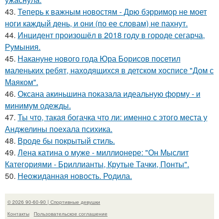
43.
Теперь к важным новостям - Дрю бэрримор не моет
ноги каждый день, и они (по ее словам) не пахнут.
44.
Инцидент произошёл в 2018 году в городе сегарча,
Румыния.
45.
Накануне нового года Юра Борисов посетил
маленьких ребят, находящихся в детском хосписе "Дом с
Маяком".
46.
Оксана акиньшина показала идеальную форму - и
минимум одежды.
47.
Ты что, такая богачка что ли: именно с этого места у
Анджелины поехала психика.
48.
Вроде бы покрытый стиль.
49.
Лена катина о муже - миллионере: "Он Мыслит
Категориями - Бриллианты, Крутые Тачки, Понты".
50.
Неожиданная новость. Родила.
© 2026 90-60-90 | Спортивные девушки
Контакты
Пользовательское соглашение