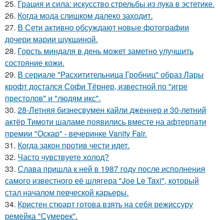
25.
Грация и сила: искусство стрельбы из лука в эстетике.
26.
Когда мода слишком далеко заходит.
27.
В Сети активно обсуждают новые фотографии
дочери марии шукшиной.
28.
Горсть миндаля в день может заметно улучшить
состояние кожи.
29.
В сериале "Расхитительница Гробниц" образ Лары
крофт достался Софи Тёрнер, известной по "игре
престолов" и "людям икс".
30.
28-Летняя бизнесвумен кайли дженнер и 30-летний
актёр Тимоти шаламе появились вместе на афтерпати
премии "Оскар" - вечеринке Vanity Fair.
31.
Когда закон против чести идет.
32.
Часто чувствуете холод?
33.
Слава пришла к ней в 1987 году после исполнения
самого известного её шлягера "Joe Le Taxi", который
стал началом певческой карьеры.
34.
Кристен стюарт готова взять на себя режиссуру
ремейка "Сумерек".