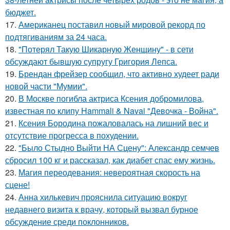
бюджет.
17.
Американец поставил новый мировой рекорд по
подтягиваниям за 24 часа.
18.
"Потерял Такую Шикарную Женщину" - в сети
обсуждают бывшую супругу Григория Лепса.
19.
Брендан фрейзер сообщил, что активно худеет ради
новой части "Мумии".
20.
В Москве погибла актриса Ксения добромилова,
известная по клипу Hammali & Navai "Девочка - Война".
21.
Ксения Бородина пожаловалась на лишний вес и
отсутствие прогресса в похудении.
22.
"Было Стыдно Выйти НА Сцену": Александр семчев
сбросил 100 кг и рассказал, как диабет спас ему жизнь.
23.
Магия переодевания: невероятная скорость на
сцене!
24.
Анна хилькевич прояснила ситуацию вокруг
недавнего визита к врачу, который вызвал бурное
обсуждение среди поклонников.