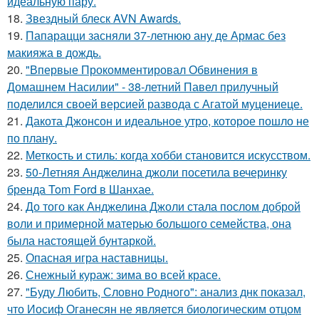
идеальную пару.
18.
Звездный блеск AVN Awards.
19.
Папарацци засняли 37-летнюю ану де Армас без
макияжа в дождь.
20.
"Впервые Прокомментировал Обвинения в
Домашнем Насилии" - 38-летний Павел прилучный
поделился своей версией развода с Агатой муцениеце.
21.
Дакота Джонсон и идеальное утро, которое пошло не
по плану.
22.
Меткость и стиль: когда хобби становится искусством.
23.
50-Летняя Анджелина джоли посетила вечеринку
бренда Tom Ford в Шанхае.
24.
До того как Анджелина Джоли стала послом доброй
воли и примерной матерью большого семейства, она
была настоящей бунтаркой.
25.
Опасная игра наставницы.
26.
Снежный кураж: зима во всей красе.
27.
"Буду Любить, Словно Родного": анализ днк показал,
что Иосиф Оганесян не является биологическим отцом