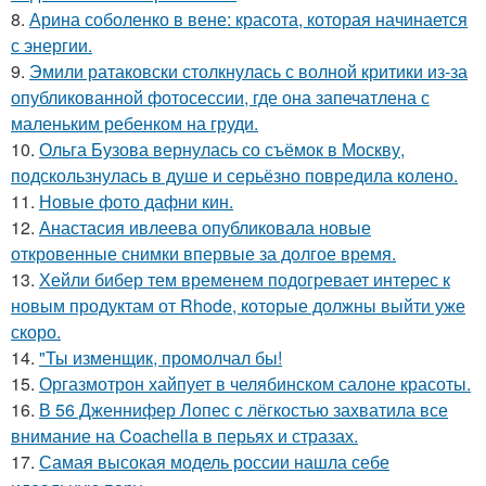
8.
Арина соболенко в вене: красота, которая начинается
с энергии.
9.
Эмили ратаковски столкнулась с волной критики из-за
опубликованной фотосессии, где она запечатлена с
маленьким ребенком на груди.
10.
Ольга Бузова вернулась со съёмок в Москву,
подскользнулась в душе и серьёзно повредила колено.
11.
Новые фото дафни кин.
12.
Анастасия ивлеева опубликовала новые
откровенные снимки впервые за долгое время.
13.
Хейли бибер тем временем подогревает интерес к
новым продуктам от Rhode, которые должны выйти уже
скоро.
14.
"Ты изменщик, промолчал бы!
15.
Оргазмотрон хайпует в челябинском салоне красоты.
16.
В 56 Дженнифер Лопес с лёгкостью захватила все
внимание на Coachella в перьях и стразах.
17.
Самая высокая модель россии нашла себе