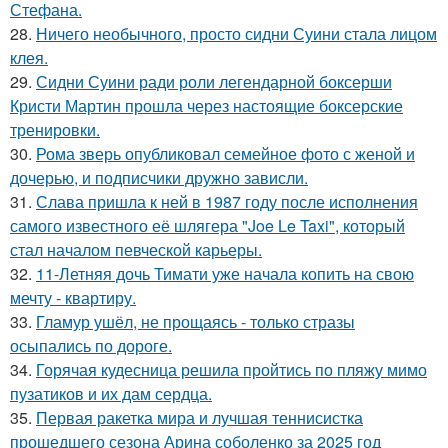
Стефана.
28.
Ничего необычного, просто сидни Суини стала лицом
клея.
29.
Сидни Суини ради роли легендарной боксерши
Кристи Мартин прошла через настоящие боксерские
тренировки.
30.
Рома зверь опубликовал семейное фото с женой и
дочерью, и подписчики дружно зависли.
31.
Слава пришла к ней в 1987 году после исполнения
самого известного её шлягера "Joe Le Taxi", который
стал началом певческой карьеры.
32.
11-Летняя дочь Тимати уже начала копить на свою
мечту - квартиру.
33.
Гламур ушёл, не прощаясь - только стразы
осыпались по дороге.
34.
Горячая кудесница решила пройтись по пляжу мимо
пузатиков и их дам сердца.
35.
Первая ракетка мира и лучшая теннисистка
прошедшего сезона Арина соболенко за 2025 год