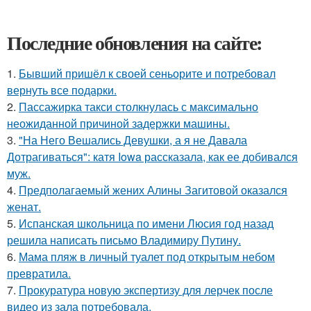
Последние обновления на сайте:
1.
Бывший пришёл к своей сеньорите и потребовал
вернуть все подарки.
2.
Пассажирка такси столкнулась с максимально
неожиданной причиной задержки машины.
3.
"На Него Вешались Девушки, а я не Давала
Дотрагиваться": катя Iowa рассказала, как ее добивался
муж.
4.
Предполагаемый жених Алины Загитовой оказался
женат.
5.
Испанская школьница по имени Люсия год назад
решила написать письмо Владимиру Путину.
6.
Мама пляж в личный туалет под открытым небом
превратила.
7.
Прокуратура новую экспертизу для лерчек после
видео из зала потребовала.