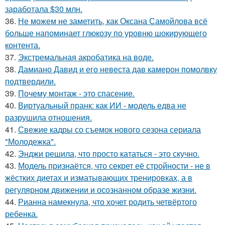
заработала $30 млн.
36.
Не можем не заметить, как Оксана Самойлова всё
больше напоминает глюкозу по уровню шокирующего
контента.
37.
Экстремальная акробатика на воде.
38.
Дамиано Давид и его невеста дав камерон помолвку
подтвердили.
39.
Почему монтаж - это спасение.
40.
Виртуальный пранк: как ИИ - модель едва не
разрушила отношения.
41.
Свежие кадры со съемок нового сезона сериала
"Молодежка".
42.
Энджи решила, что просто кататься - это скучно.
43.
Модель признаётся, что секрет её стройности - не в
жёстких диетах и изматывающих тренировках, а в
регулярном движении и осознанном образе жизни.
44.
Рианна намекнула, что хочет родить четвёртого
ребенка.