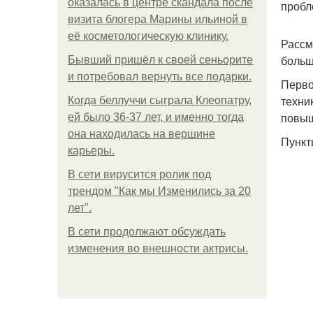
оказалась в центре скандала после
пробл
визита блогера Марины ильиной в
её косметологическую клинику.
Рассм
больш
Бывший пришёл к своей сеньорите
и потребовал вернуть все подарки.
Перво
техни
Когда беллуччи сыграла Клеопатру,
повыш
ей было 36-37 лет, и именно тогда
она находилась на вершине
Пункт
карьеры.
В сети вирусится ролик под
трендом "Как мы Изменились за 20
лет".
В сети продолжают обсуждать
изменения во внешности актрисы.