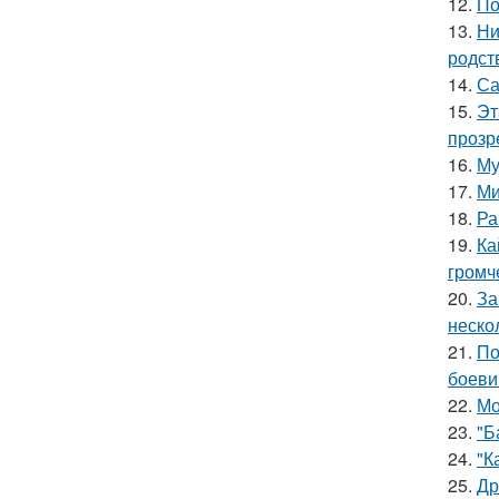
12.
По
13.
Ни
родст
14.
Са
15.
Эт
прозр
16.
Му
17.
Ми
18.
Ра
19.
Ка
громч
20.
За
неско
21.
По
боеви
22.
Мо
23.
"Б
24.
"К
25.
Др