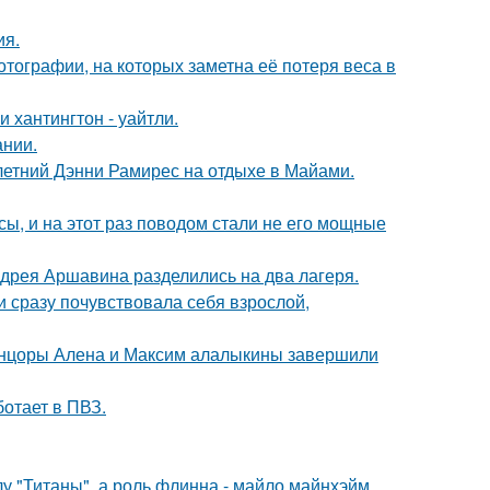
ия.
тографии, на которых заметна её потеря веса в
хантингтон - уайтли.
ании.
летний Дэнни Рамирес на отдыхе в Майами.
ы, и на этот раз поводом стали не его мощные
дрея Аршавина разделились на два лагеря.
и сразу почувствовала себя взрослой,
танцоры Алена и Максим алалыкины завершили
ботает в ПВЗ.
лу "Титаны", а роль флинна - майло майнхэйм