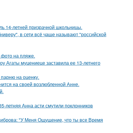
оль 14-летней призрачной школьницы.
ниверу", в сети всё чаще называют "российской
 фото на пляже.
шоу Агаты муцениеце заставила ее 13-летнего
 парню на оценку.
нится на своей возлюбленной Анне.
й.
35-летняя Анна асти смутили поклонников
Диброва: "У Меня Ощущение, что ты все Время