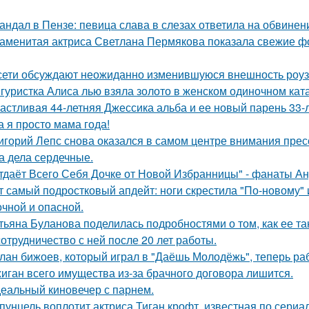
андал в Пензе: певица слава в слезах ответила на обвинен
аменитая актриса Светлана Пермякова показала свежие фо
сети обсуждают неожиданно изменившуюся внешность роузи 
гуристка Алиса лью взяла золото в женском одиночном кат
астливая 44-летняя Джессика альба и ее новый парень 33-
а я просто мама года!
игорий Лепс снова оказался в самом центре внимания пресс
 а дела сердечные.
тдаёт Всего Себя Дочке от Новой Избранницы" - фанаты Ан
т самый подростковый апдейт: ноги скрестила "По-новому" 
очной и опасной.
тьяна Буланова поделилась подробностями о том, как ее 
сотрудничество с ней после 20 лет работы.
лан бижоев, который играл в "Даёшь Молодёжь", теперь ра
иган всего имущества из-за брачного договора лишится.
еальный киновечер с парнем.
пунцель воплотит актриса Тиган крофт, известная по сериа