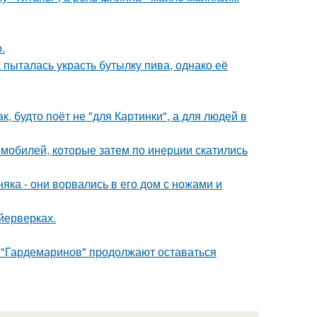
.
пыталась украсть бутылку пива, однако её
, будто поёт не "для Картинки", а для людей в
омобилей, которые затем по инерции скатились
ка - они ворвались в его дом с ножами и
йерверках.
 "Гардемаринов" продолжают оставаться