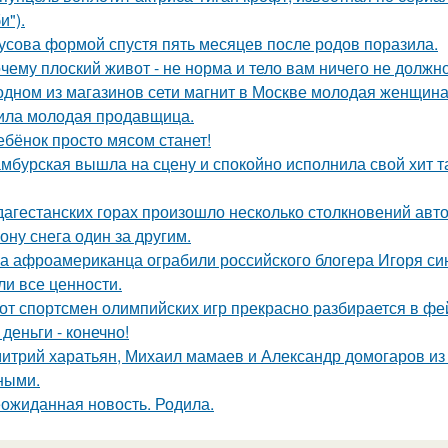
и").
усова формой спустя пять месяцев после родов поразила.
чему плоский живот - не норма и тело вам ничего не должно
одном из магазинов сети магнит в Москве молодая женщина 
ила молодая продавщица.
ебёнок просто мясом станет!
мбурская вышла на сцену и спокойно исполнила свой хит так
дагестанских горах произошло несколько столкновений авт
ону снега один за другим.
а афроамериканца ограбили российского блогера Игоря синя
ли все ценности.
от спортсмен олимпийских игр прекрасно разбирается в фе
 деньги - конечно!
итрий харатьян, Михаил мамаев и Александр домогаров из
ными.
ожиданная новость. Родила.