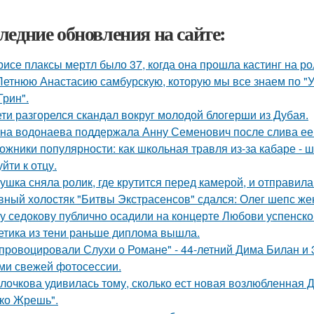
ледние обновления на сайте:
рисе плаксы мертл было 37, когда она прошла кастинг на р
Летнюю Анастасию самбурскую, которую мы все знаем по "У
Грин".
ети разгорелся скандал вокруг молодой блогерши из Дубая.
на водонаева поддержала Анну Семенович после слива ее
ожники популярности: как школьная травля из-за кабаре - 
йти к отцу.
ушка сняла ролик, где крутится перед камерой, и отправила
вный холостяк "Битвы Экстрасенсов" сдался: Олег шепс же
у седокову публично осадили на концерте Любови успенско
етика из тени раньше диплома вышла.
провоцировали Слухи о Романе" - 44-летний Дима Билан и 
ми свежей фотосессии.
лочкова удивилась тому, сколько ест новая возлюбленная 
ко Жрешь".