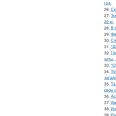
год.
26.
Ск
27.
Зн
22 кг.
28.
В 
29.
Фи
30.
Сч
31.
"Д
32.
Гр
хиты,
33.
"О
34.
То
загад
35.
Та
свое 
36.
Ас
37.
Дж
38.
Ид
39.
Ра