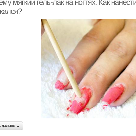
му мягкий гель-лак на ногтях. Как нанести
жался?
ь дальше →