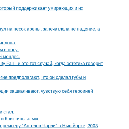
 который поддерживает умирающих и их
ул на песок арены, запечатлела не падение, а
медова:
м в носу.
й мендес.
Fair - и это тот случай, когда эстетика говорит
гие предполагают, что он сделал губы и
моции зашкаливают, чувствую себя героиней
и стал.
 и Кристины асмус.
премьеру "Ангелов Чарли" в Нью-йорке, 2003