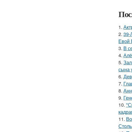
Пос
1.
Акт
2.
39-
Евой 
3.
В с
4.
Алё
5.
Зал
сына у
6.
Дев
7.
Гла
8.
Анн
9.
Ген
10.
"С
кадра
11.
Во
Столь