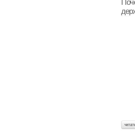
Поче
дер
читат