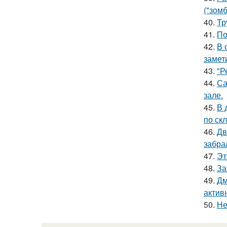
("зомб
40.
Тр
41.
По
42.
В 
замет
43.
"Р
44.
Са
зале.
45.
В 
по скл
46.
Дв
забра
47.
Эт
48.
За
49.
Дм
актив
50.
Не