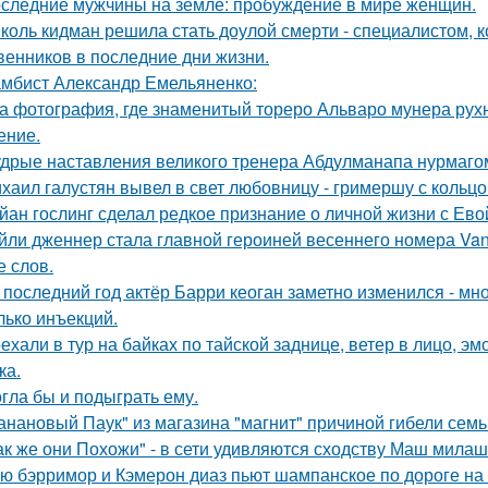
следние мужчины на земле: пробуждение в мире женщин.
коль кидман решила стать доулой смерти - специалистом,
венников в последние дни жизни.
мбист Александр Емельяненко:
а фотография, где знаменитый тореро Альваро мунера рухн
ение.
дрые наставления великого тренера Абдулманапа нурмаго
хаил галустян вывел в свет любовницу - гримершу с кольцо
йан гослинг сделал редкое признание о личной жизни с Ево
йли дженнер стала главной героиней весеннего номера Vanity 
е слов.
 последний год актёр Барри кеоган заметно изменился - мно
лько инъекций.
ехали в тур на байках по тайской заднице, ветер в лицо, э
ка.
гла бы и подыграть ему.
анановый Паук" из магазина "магнит" причиной гибели семь
ак же они Похожи" - в сети удивляются сходству Маш милаш
ю бэрримор и Кэмерон диаз пьют шампанское по дороге на 