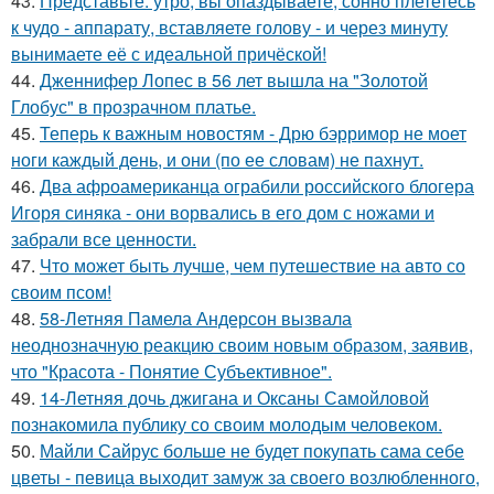
43.
Представьте: утро, вы опаздываете, сонно плететесь
к чудо - аппарату, вставляете голову - и через минуту
вынимаете её с идеальной причёской!
44.
Дженнифер Лопес в 56 лет вышла на "Золотой
Глобус" в прозрачном платье.
45.
Теперь к важным новостям - Дрю бэрримор не моет
ноги каждый день, и они (по ее словам) не пахнут.
46.
Два афроамериканца ограбили российского блогера
Игоря синяка - они ворвались в его дом с ножами и
забрали все ценности.
47.
Что может быть лучше, чем путешествие на авто со
своим псом!
48.
58-Летняя Памела Андерсон вызвала
неоднозначную реакцию своим новым образом, заявив,
что "Красота - Понятие Субъективное".
49.
14-Летняя дочь джигана и Оксаны Самойловой
познакомила публику со своим молодым человеком.
50.
Майли Сайрус больше не будет покупать сама себе
цветы - певица выходит замуж за своего возлюбленного,