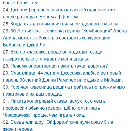
баскетболистом.
24.
Дженнифер лопес высказалась об одиночестве
после развода с Беном аффлеком.
25.
Когда жажда внимания сильнее здравого смысла.
26.
60-Летняя экс - солистка группы "Комбинация" Алёна
Апина может с лёгкостью составить конкуренцию
Бейонсе и Джей Ло.
27.
Всё по классике, вроде он подходит сзади,
аккуратненько стягивает с меня штаны.
28.
Почему оперативная память такая дорогая?
29.
Счастливая 44-летняя Джессика альба и ее новый
парень 33-летний Дэнни Рамирес на отдыхе в Майами.
30.
Горячая кудесница решила пройтись по пляжу мимо
пузатиков и их дам сердца.
31.
Никита кологривый сказал вслух то, о чём в
профессии обычно говорят шёпотом: играть
"Красавчика" проще, чем играть лоха.
32.
Создатели шоу "Эйфория" скипнули сразу 5 лет
жизни героев.