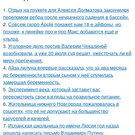
1.
Отдых на пхукете для Алексея Долматова закончился
переломом ребра после неудачного падения в бассейн.
2.
Совсем скоро Apple покажет нам 18-е айфоны, но,
похоже, к линейке про и про Макс добавится ещё и
ультра.
3.
Уголовное дело против Валерии Чекалиной
возобновили, а уже 30 июля суд решит, ужесточать ли ей
меру пресечения.
4.
Айза лилуна впервые рассказала, что за два месяца
до беременности вторым сыном у неё случилась
замершая беременность.
5.
Эксперимент века, который заставит вас
пересмотреть свои взгляды на правильное питание.
6.
Жительница нижнего Новгорода пожаловалась в
соцсетях, что её не допускают на большинство
каруселей и качелей.
7.
Испанская школьница по имени Люсия год назад
решила написать письмо Владимиру Путину.