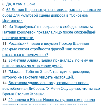
8.
Да, я сам в шоке!
9.
68-Летняя Шэрон стоун вспомнила, как создавался ее
образ для культовой сцены допроса в "Основном
Инстинкте".
10.
Из "Воробушка" в прекрасного лебедя: невестка
Наташи королевой показала лицо после сложнейшей
пластики челюсти.
11.
Российский певец и шоумен Прохор Шаляпин
раскрыл секрет стройности фразой "как можно
отказаться от пельмешек?
12.
36-Летняя Алина Ланина призналась, почему не
вышла замуж за отца своих детей.
13.
"Маска, я Тебя не Знаю": трагедия стримерши,
которую не захотели увидеть настоящей.
14.
Волочкова удивилась тому, сколько ест новая
возлюбленная Диброва: "У Меня Ощущение, что ты все
Время Столько Жрешь".
15.
22 апреля в Fitness House на пулковском прошло