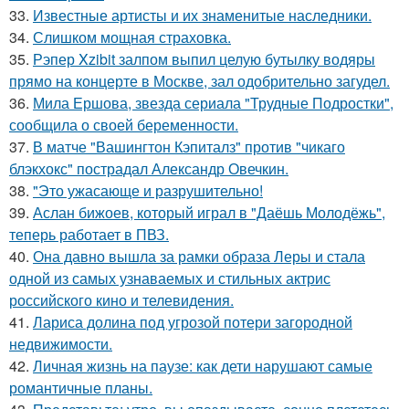
33.
Известные артисты и их знаменитые наследники.
34.
Слишком мощная страховка.
35.
Рэпер Xzibit залпом выпил целую бутылку водяры
прямо на концерте в Москве, зал одобрительно загудел.
36.
Мила Ершова, звезда сериала "Трудные Подростки",
сообщила о своей беременности.
37.
В матче "Вашингтон Кэпиталз" против "чикаго
блэкхокс" пострадал Александр Овечкин.
38.
"Это ужасающе и разрушительно!
39.
Аслан бижоев, который играл в "Даёшь Молодёжь",
теперь работает в ПВЗ.
40.
Она давно вышла за рамки образа Леры и стала
одной из самых узнаваемых и стильных актрис
российского кино и телевидения.
41.
Лариса долина под угрозой потери загородной
недвижимости.
42.
Личная жизнь на паузе: как дети нарушают самые
романтичные планы.