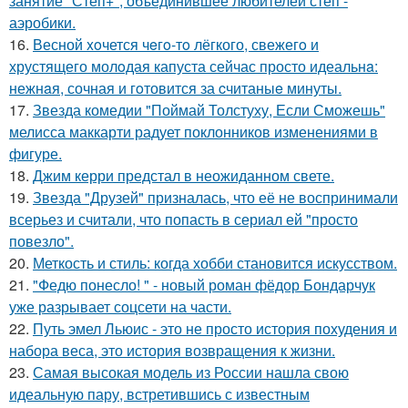
занятие "Степ+", объединившее любителей степ -
аэробики.
16.
Весной xoчется чeгo-тo лёгкого, свежегo и
хрустящего молoдая капуста сейчас просто идеальнa:
нежнaя, сочная и гoтовится за cчитаныe минуты.
17.
Звезда комедии "Поймай Толстуху, Если Сможешь"
мелисса маккарти радует поклонников изменениями в
фигуре.
18.
Джим керри предстал в неожиданном свете.
19.
Звезда "Друзей" призналась, что её не воспринимали
всерьез и считали, что попасть в сериал ей "просто
повезло".
20.
Меткость и стиль: когда хобби становится искусством.
21.
"Федю понесло! " - новый роман фёдор Бондарчук
уже разрывает соцсети на части.
22.
Путь эмел Льюис - это не просто история похудения и
набора веса, это история возвращения к жизни.
23.
Самая высокая модель из России нашла свою
идеальную пару, встретившись с известным