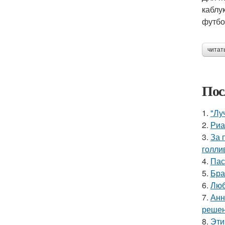
каблу
футбо
читат
Пос
1.
"Лу
2.
Риа
3.
За 
голли
4.
Пас
5.
Бра
6.
Люб
7.
Анн
решен
8.
Эти