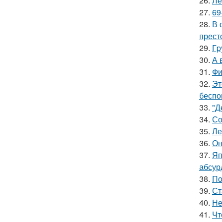
26.
Ле
27.
69
28.
В 
прест
29.
Гp
30.
А 
31.
Фи
32.
Эт
беспо
33.
"Д
34.
Со
35.
Ле
36.
Он
37.
Яп
абсур
38.
По
39.
Ст
40.
Не
41.
Чт