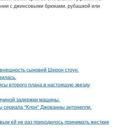
тании с джинсовыми брюками, рубашкой или
 внешность сыновей Шерон стоун.
вилась.
исы второго плана в настоящую звезду
ричиной задержки машины.
ды сериала "Клон" Джованны антонелли.
овым ей не раз приходилось принимать жесткие