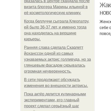
оказалась в центре скандала после
Жак
визита блогера Марины ильиной в
ново
её косметологическую клинику.
Женск
Когда беллуччи сыграла Клеопатру,
себе 
ей было 36-37 лет, и именно тогда
повсе
она находилась на вершине
карьеры.
Ранняя слава сделала Скарлетт
йоханссон одной из самых
узнаваемых актрис голливуда, но за
глянцевым фасадом скрывалась
огромная неуверенность.
В сети продолжают обсуждать
изменения во внешности актрисы.
Пока актёр делится кулинарными
экспериментами, его главный
проект сделал серьёзный шаг