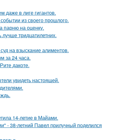
м даже в лиге гигантов.
событии из своего прошлого.
а парню на оценку.
ь лучше тридцатилетних.
 суд на взыскание алиментов.
 за 24 часа.
Рите дакоте.
отели увидеть настоящей.
одителями.
ождь.
етила 14-летие в Майами.
" - 38-летний Павел прилучный поделился