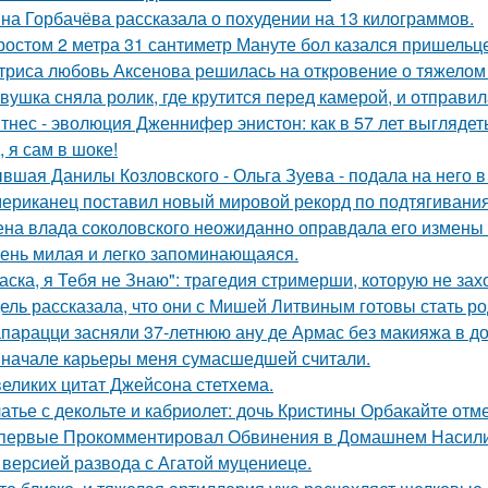
на Горбачёва рассказала о похудении на 13 килограммов.
ростом 2 метра 31 сантиметр Мануте бол казался пришельце
триса любовь Аксенова решилась на откровение о тяжелом 
вушка сняла ролик, где крутится перед камерой, и отправил
тнес - эволюция Дженнифер энистон: как в 57 лет выглядет
, я сам в шоке!
вшая Данилы Козловского - Ольга Зуева - подала на него в
ериканец поставил новый мировой рекорд по подтягиваниям
на влада соколовского неожиданно оправдала его измены 
ень милая и легко запоминающаяся.
аска, я Тебя не Знаю": трагедия стримерши, которую не зах
ель рассказала, что они с Мишей Литвиным готовы стать р
парацци засняли 37-летнюю ану де Армас без макияжа в д
 начале карьеры меня сумасшедшей считали.
великих цитат Джейсoна стетхема.
атье с декольте и кабриолет: дочь Кристины Орбакайте отм
первые Прокомментировал Обвинения в Домашнем Насилии
 версией развода с Агатой муцениеце.