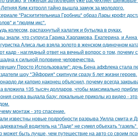
то близко, и тяжелая артиллерия уже расчехляет шелковые 
-Летняя Ким кэтролл тайно вышла замуж за молодого.
сериале "Расхитительница Гробниц" образ Лары крофт дост
олов" и "людям икс".
yдь колесом, распахнутый халатик и бутылка в руках.
вы знали, что супруга Гарика Харламова, Екатерина, и Анна
гуристка Алиса лью взяла золото в женском одиночном кат
от кадр - наглядный ответ на вечный вопрос о том, почему 
щадна к сильной половине человечества.
евушку Просто Использовали": дочь Бена аффлека стала пе
здатели шоу "Эйфория" скипнули сразу 5 лет жизни героев.
онардо ди каприо наконец объяснил, почему всегда закрыва
а вложила 135 тысяч долларов, чтобы максимально приблиз
ония снова выдала базу: локальные приколы из видео - эт
дом.
чему монтаж - это спасение.
али известны новые подробности разрыва Уилла смита и Д
адекватный водитель на "Ладе" не сумел объехать "газель" 
о может быть лучше, чем путешествие на авто со своим псо