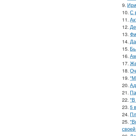
9.
Ири
10.
С 
11.
Ак
12.
Де
13.
Фи
14.
Да
15.
Бы
16.
Ам
17.
Же
18.
Оч
19.
"М
20.
Ад
21.
Па
22.
"В
23.
5 
24.
Пл
25.
"В
своей