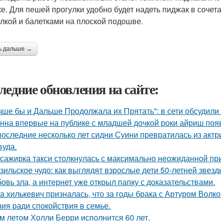
ке. Для пешей прогулки удобно будет надеть пиджак в соче
лкой и балетками на плоской подошве.
ь дальше →
ледние обновления на сайте:
чше бы и Дальше Продолжала их Прятать": в сети обсудили
нна впервые на публике с младшей дочкой роки айриш поя
последние несколько лет сидни Суини превратилась из актр
вуда.
сажирка такси столкнулась с максимально неожиданной п
зильское чудо: как выглядят взрослые дети 50-летней звез
овь зла, а интернет уже открыл папку с доказательствами.
а хилькевич призналась, что за годы брака с Артуром Волк
ия ради спокойствия в семье.
м летом Холли Берри исполнится 60 лет.