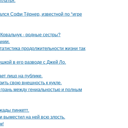
платья.
ался Софи Тёрнер, известной по "игре
 Ковальчук - родные сестры?
ании.
статистика продолжительности жизни так
шкой в его разводе с Джей Ло.
ет лицо на публике.
ить свою внешность к кукле.
о грань между гениальностью и полным
жады пинкетт.
и выместил на ней всю злость.
м!