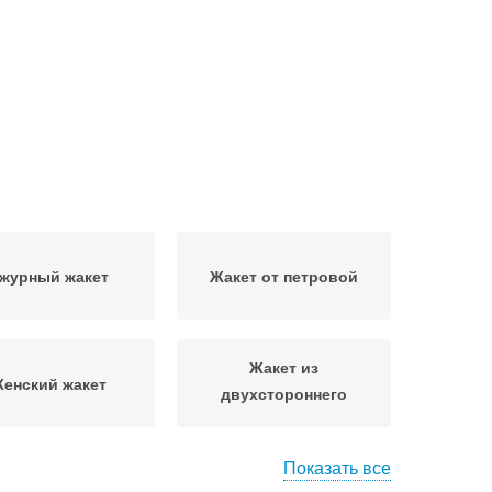
журный жакет
Жакет от петровой
Жакет из
енский жакет
двухстороннего
трикотажа
Показать все