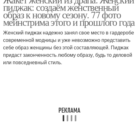
Жакет в технике
Жакет с капюшоном
пиджак: создаём женственный
образ к новому сезону. 77 фото
мейнстрима этого и прошлого года
Жакет из
Женский пиджак надежно занял свое место в гардеробе
Женский жакет
двухстороннего
современной модницы и уже невозможно представить
трикотажа
себе образ женщины без этой составляющей. Пиджак
придаст законченность любому образу, будь то деловой
или повседневный стиль.
Стильный жакет