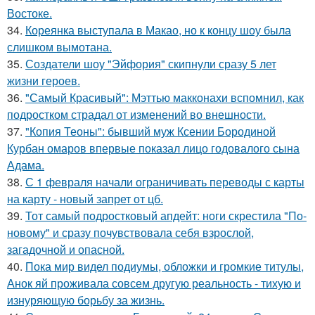
Востоке.
34.
Кореянка выступала в Макао, но к концу шоу была
слишком вымотана.
35.
Создатели шоу "Эйфория" скипнули сразу 5 лет
жизни героев.
36.
"Самый Красивый": Мэттью макконахи вспомнил, как
подростком страдал от изменений во внешности.
37.
"Копия Теоны": бывший муж Ксении Бородиной
Курбан омаров впервые показал лицо годовалого сына
Адама.
38.
С 1 февраля начали ограничивать переводы с карты
на карту - новый запрет от цб.
39.
Тот самый подростковый апдейт: ноги скрестила "По-
новому" и сразу почувствовала себя взрослой,
загадочной и опасной.
40.
Пока мир видел подиумы, обложки и громкие титулы,
Анок яй проживала совсем другую реальность - тихую и
изнуряющую борьбу за жизнь.