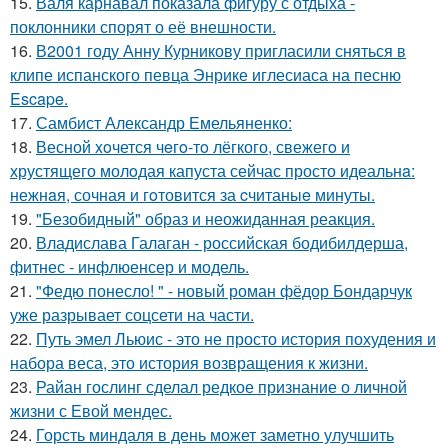
15.
Валя карнавал показала фигуру с отдыха -
поклонники спорят о её внешности.
16.
В2001 году Анну Курникову пригласили сняться в
клипе испанского певца Энрике иглесиаса на песню
Escape.
17.
Самбист Александр Емельяненко:
18.
Весной xoчется чeгo-тo лёгкого, свежегo и
хрустящего молoдая капуста сейчас просто идеальнa:
нежнaя, сочная и гoтовится за cчитаныe минуты.
19.
"Безобидный" образ и неожиданная реакция.
20.
Владислава Галаган - российская бодибилдерша,
фитнес - инфлюенсер и модель.
21.
"Федю понесло! " - новый роман фёдор Бондарчук
уже разрывает соцсети на части.
22.
Путь эмел Льюис - это не просто история похудения и
набора веса, это история возвращения к жизни.
23.
Райан гослинг сделал редкое признание о личной
жизни с Евой мендес.
24.
Горсть миндаля в день может заметно улучшить