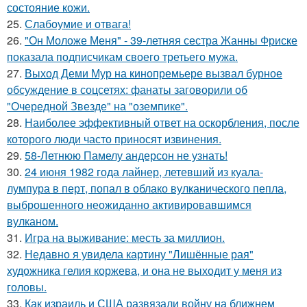
состояние кожи.
25.
Слабоумие и отвага!
26.
"Он Моложе Меня" - 39-летняя сестра Жанны Фриске
показала подписчикам своего третьего мужа.
27.
Выход Деми Мур на кинопремьере вызвал бурное
обсуждение в соцсетях: фанаты заговорили об
"Очередной Звезде" на "оземпике".
28.
Наиболее эффективный ответ на оскорбления, после
которого люди часто приносят извинения.
29.
58-Летнюю Памелу андерсон не узнать!
30.
24 июня 1982 года лайнер, летевший из куала-
лумпура в перт, попал в облако вулканического пепла,
выброшенного неожиданно активировавшимся
вулканом.
31.
Игра на выживание: месть за миллион.
32.
Недавно я увидела картину "Лишённые рая"
художника гелия коржева, и она не выходит у меня из
головы.
33.
Как израиль и США развязали войну на ближнем