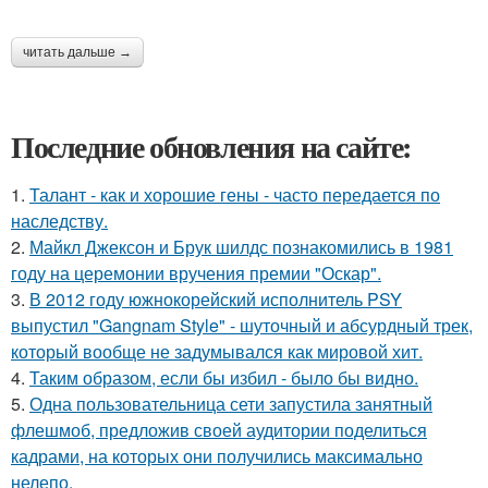
читать дальше →
Последние обновления на сайте:
1.
Талант - как и хорошие гены - часто передается по
наследству.
2.
Майкл Джексон и Брук шилдс познакомились в 1981
году на церемонии вручения премии "Оскар".
3.
В 2012 году южнокорейский исполнитель PSY
выпустил "Gangnam Style" - шуточный и абсурдный трек,
который вообще не задумывался как мировой хит.
4.
Таким образом, если бы избил - было бы видно.
5.
Одна пользовательница сети запустила занятный
флешмоб, предложив своей аудитории поделиться
кадрами, на которых они получились максимально
нелепо.