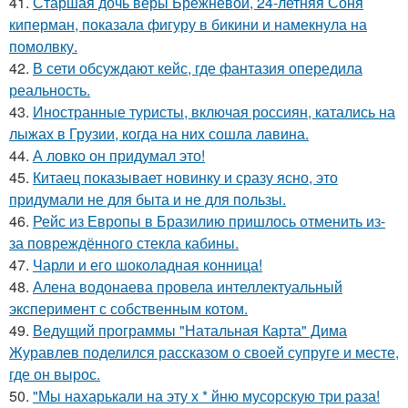
41.
Старшая дочь веры Брежневой, 24-летняя Соня
киперман, показала фигуру в бикини и намекнула на
помолвку.
42.
В сети обсуждают кейс, где фантазия опередила
реальность.
43.
Иностранные туристы, включая россиян, катались на
лыжах в Грузии, когда на них сошла лавина.
44.
А ловко он придумал это!
45.
Китаец показывает новинку и сразу ясно, это
придумали не для быта и не для пользы.
46.
Рейс из Европы в Бразилию пришлось отменить из-
за повреждённого стекла кабины.
47.
Чарли и его шоколадная конница!
48.
Алена водонаева провела интеллектуальный
эксперимент с собственным котом.
49.
Ведущий программы "Натальная Карта" Дима
Журавлев поделился рассказом о своей супруге и месте,
где он вырос.
50.
"Мы нахарькали на эту х * йню мусорскую три раза!