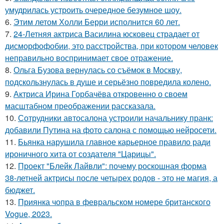
умудрилась устроить очередное безумное шоу.
6.
Этим летом Холли Берри исполнится 60 лет.
7.
24-Летняя актриса Василина юсковец страдает от
дисморфофобии, это расстройства, при котором человек
неправильно воспринимает свое отражение.
8.
Ольга Бузова вернулась со съёмок в Москву,
подскользнулась в душе и серьёзно повредила колено.
9.
Актриса Ирина Горбачёва откровенно о своем
масштабном преображении рассказала.
10.
Сотрудники автосалона устроили начальнику пранк:
добавили Путина на фото салона с помощью нейросети.
11.
Бьянка нарушила главное карьерное правило ради
ироничного хита от создателя "Царицы".
12.
Проект "Блейк Лайвли": почему роскошная форма
38-летней актрисы после четырех родов - это не магия, а
бюджет.
13.
Приянка чопра в февральском номере британского
Vogue, 2023.