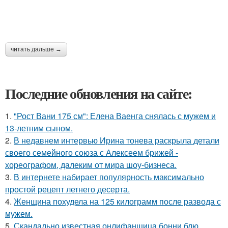
читать дальше →
Последние обновления на сайте:
1.
"Рост Вани 175 см": Елена Ваенга снялась с мужем и
13-летним сыном.
2.
В недавнем интервью Ирина тонева раскрыла детали
своего семейного союза с Алексеем брижей -
хореографом, далеким от мира шоу-бизнеса.
3.
В интернете набирает популярность максимально
простой рецепт летнего десерта.
4.
Женщина похудела на 125 килограмм после развода с
мужем.
5.
Скандально известная онлифанщица бонни блю