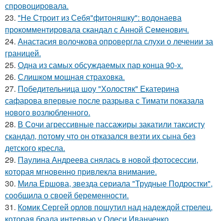
спровоцировала.
23.
"Не Строит из Себя"фитоняшку": водонаева
прокомментировала скандал с Анной Семенович.
24.
Анастасия волочкова опровергла слухи о лечении за
границей.
25.
Одна из самых обсуждаемых пар конца 90-х.
26.
Слишком мощная страховка.
27.
Победительница шоу "Холостяк" Екатерина
сафарова впервые после разрыва с Тимати показала
нового возлюбленного.
28.
В Сочи агрессивные пассажиры закатили таксисту
скандал, потому что он отказался везти их сына без
детского кресла.
29.
Паулина Андреева снялась в новой фотосессии,
которая мгновенно привлекла внимание.
30.
Мила Ершова, звезда сериала "Трудные Подростки",
сообщила о своей беременности.
31.
Комик Сергей орлов пошутил над надеждой стрелец,
которая брала интервью у Олеси Иванченко.