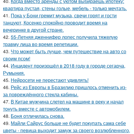
40.
Когда вместо аренды с уютом выбираешь ипотеку:
квартира пустая, стены голые, мебель - только мечтать.
41.
Пока у Бони гремит музыка, свечи горят и гости
танцуют, Косенко спокойно проводит время на
вечеринке в другой стране.
42.
55-Летняя дженнифер лопес получила тяжелую
травму лица во время репетиции.
43.
Что может быть лучше, чем путешествие на авто со
своим псом!
44.
Инцидент произошёл в 2018 году в городе сегарча,
Румыния.
45.
Нейросети не перестают удивлять!
46.
Рейс из Европы в Бразилию пришлось отменить из-
за повреждённого стекла кабины.
47.
В Китае мужчина слетел на машине в реку и начал
тонуть вместе с автомобилем.
48.
Боня отличилась снова.
49.
Майли Сайрус больше не будет покупать сама себе
цветы - певица выходит замуж за своего возлюбленного,