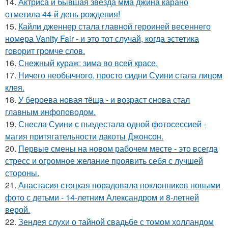
14.
Актриса и бывшая звезда мма джина карано
отметила 44-й день рождения!
15.
Кайли дженнер стала главной героиней весеннего
номера Vanity Fair - и это тот случай, когда эстетика
говорит громче слов.
16.
Снежный кураж: зима во всей красе.
17.
Ничего необычного, просто сидни Суини стала лицом
клея.
18.
У бероева новая тёща - и возраст снова стал
главным инфоповодом.
19.
Снесла Суини с пьедестала одной фотосессией -
магия притягательности дакоты Джонсон.
20.
Первые смены на новом рабочем месте - это всегда
стресс и огромное желание проявить себя с лучшей
стороны.
21.
Анастасия стоцкая порадовала поклонников новыми
фото с детьми - 14-летним Александром и 8-летней
верой.
22.
Зендея слухи о тайной свадьбе с томом холландом