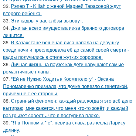
32.
Рэпер T - Killah с женой Марией Тарасовой ждут
второго ребенка.
33.
Эти кадры у вас слёзы вызовут.
34.
Джиган всего имущества из-за брачного договора
лишится.
35.
В Казахстане бешеная лиса напала на девушку
среди ночи и преследовала её до самой своей смерти -
кадры получились в стиле жутких хорроров.
36.
Личная жизнь на паузе: как дети нарушают самые
романтичные планы.
37.
"Ей не Нужно Ходить к Косметологу" - Оксана
Пономаренко признала, что дочке повезло с генетикой,
причём не с её стороны.
38.
Странный феномен: каждый раз, когда я это всё дело
вытираю, мне кажется, что меня кто-то зовёт, и каждый
раз грызёт совесть, что я поступила плохо.
39.
"Я в Полном а * е": певица слава разнесла Ларису
долину.