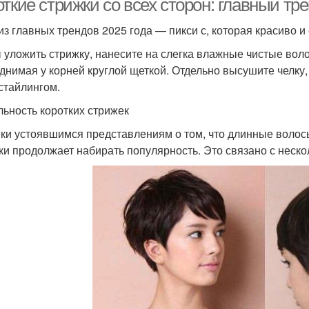
ткие стрижки со всех сторон: главный тр
из главных трендов 2025 года — пикси с, которая красиво 
 уложить стрижку, нанесите на слегка влажные чистые вол
днимая у корней круглой щеткой. Отдельно высушите челку, 
стайлингом.
льность коротких стрижек
ки устоявшимся представлениям о том, что длинные волос
ки продолжает набирать популярность. Это связано с неск