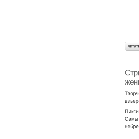
читат
Стр
жен
Творч
взъер
Пикси
Самый
небре