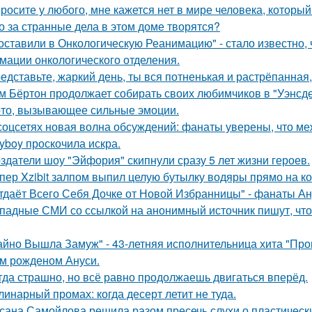
росите у любого, мне кажется нет в мире человека, который
о за странные дела в этом доме творятся?
оставили в Онкологическую Реанимацию" - стало известно, 
мации онкологического отделения.
едставьте, жаркий день, ты вся потненькая и растрёпанная, 
м Бёртон продолжает собирать своих любимчиков в "Уэнсде
то, вызывающее сильные эмоции.
соцсетях новая волна обсуждений: фанаты уверены, что 
ayboy проскочила искра.
здатели шоу "Эйфория" скипнули сразу 5 лет жизни героев.
пер Xzibit залпом выпил целую бутылку водяры прямо на ко
тдаёт Всего Себя Дочке от Новой Избранницы" - фанаты Ан
падные СМИ со ссылкой на анонимный источник пишут, что 
айно Вышла Замуж" - 43-летняя исполнительница хита "Пров
м рожденом Ануси.
гда страшно, но всё равно продолжаешь двигаться вперёд.
линарный промах: когда десерт летит не туда.
сана Самойлова решила разом пресечь слухи о пластическ