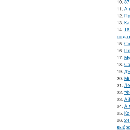
10.
37
11.
Ан
12.
Пр
13.
Ка
14.
16
когда
15.
Сп
16.
Пл
17.
Му
18.
Са
19.
Дж
20.
Мн
21.
Ле
22.
"Ф
23.
Ай
24.
А 
25.
Ко
26.
24
выбро