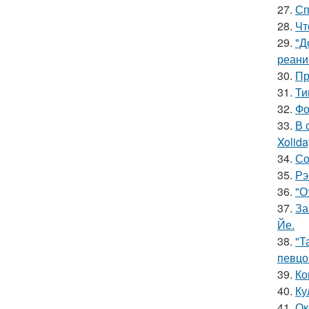
27.
Сп
28.
Чт
29.
"Д
реани
30.
Пр
31.
Ти
32.
Фо
33.
В 
Xolid
34.
Со
35.
Рэ
36.
"О
37.
За
Йе.
38.
"Т
певцо
39.
Ко
40.
Ку
41.
Ок