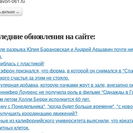
avon-061.ru
ь дальше →
ледние обновления на сайте:
ле разрыва Юлия Барановская и Андрей Аршавин почти ниг
.
иблась с пластикой!
 эфрон признался, что форма, в которой он снимался в "Сп
кого счастья за этим не стояло.
улярная добавка, которую пачками жрут в зале, внезапно 
ннифер Лоуренс не получила роль в фильме "Однажды в Го
м летом Холли Берри исполнится 60 лет.
чну с Понедельника", "когда будет больше времени", "с нов
 улучшить координацию движений?
ные из калифорнийского университета выяснили, что креа
итных клеток.