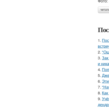
Фото: 
читат
Пос
1.
Пос
встреч
2.
"Ош
3.
Зак
и ника
4.
Поп
5.
Дже
6.
Эти
7.
"На
8.
Как
9.
Учё
дендр