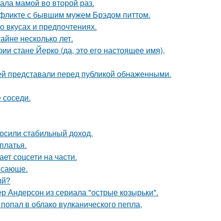
ала мамой во второй раз.
нфликте с бывшим мужем Брэдом питтом.
 вкусах и предпочтениях.
айне несколько лет.
ии стане Йерко (да, это его настоящее имя),
ей представали перед публикой обнаженными.
 соседи.
носили стабильный доход.
платья.
ет соцсети на части.
ясающе.
ий?
р Андерсон из сериала "острые козырьки".
 попал в облако вулканического пепла,