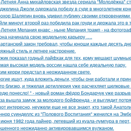
-Летняя Анна михайловская звезда сериала "Молодёжка" ст
джелина Джоли одержала победу в суде в многолетнем ко
охор Шаляпин вновь удивил публику своими откровениями о
йли миноуг второй раз победила рак груди и держала это в т
-Летняя Мелания кнавс - ныне Мелания трамп - на фотограф
 она начинала свою модельную карьеру ….
артанский закон требовал, чтобы юноши каждые десять дн
яжный стиль и летнее настроение.
жик показал годный лайфхак для тех, кому мешают шумные
мая высокая модель россии нашла себе идеальную пару.
им керри предстал в неожиданном свете.
огие ищут, куда вложить деньги, чтобы они работали и при
то близко, и тяжелая артиллерия уже расчехляет шелковые 
едю понесло! " - новый роман фёдор Бондарчук уже разрыва
за вышла замуж за молодого бойфренда - и выглядит потр
вот интересно, неужели еще не все знают, кто такой Анатол
ннор суинделлс из "Полового Воспитания" женился на Эмбе
 июня 1982 года лайнер, летевший из куала-лумпура в перт,
шенного неожиданно активировавшимся вулканом.