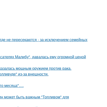
де не пересекаются - за исключением семейных
асателях Малибу", давалась ему огромной ценой
оказалась мощным оружием против рака.
лливуде" из-за внешности.
ого месяца"….
тин может быть важным "Топливом" для