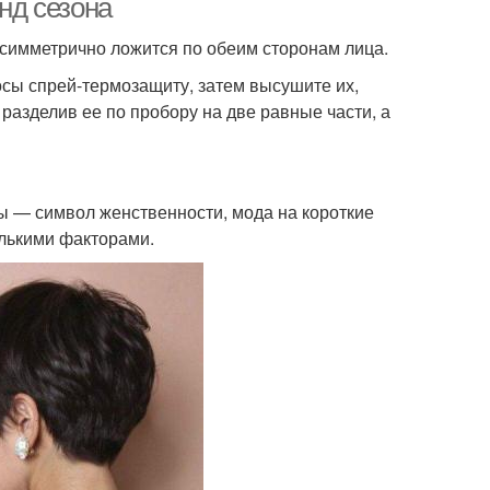
енд сезона
и симметрично ложится по обеим сторонам лица.
осы спрей-термозащиту, затем высушите их,
разделив ее по пробору на две равные части, а
ы — символ женственности, мода на короткие
олькими факторами.