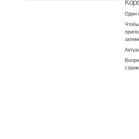
Коро
Один 
Чтобы
припо
затем
Актуа
Вопре
стриж