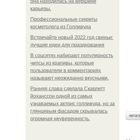
она находилась на вершине
карьеры.
Профессиональные секреты
косметолога из Голливуда
Встречайте новый 2022 год свиньи:
лучшие идеи для празднования
В соцсетях набирают популярность
чипсы из крапивы, которые
пользователи в комментариях
называют неожиданно вкусными.
Ранняя слава сделала Скарлетт
йоханссон одной из самых
узнаваемых актрис голливуда, но за
глянцевым фасадом скрывалась
читат
огромная неуверенность.