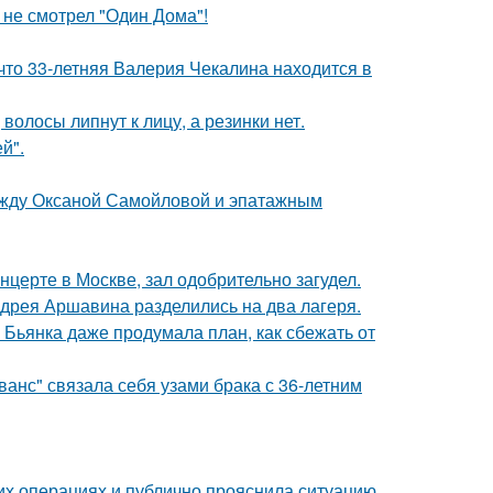
 не смотрел "Один Дома"!
что 33-летняя Валерия Чекалина находится в
волосы липнут к лицу, а резинки нет.
й".
между Оксаной Самойловой и эпатажным
нцерте в Москве, зал одобрительно загудел.
дрея Аршавина разделились на два лагеря.
Бьянка даже продумала план, как сбежать от
анс" связала себя узами брака с 36-летним
их операциях и публично прояснила ситуацию.