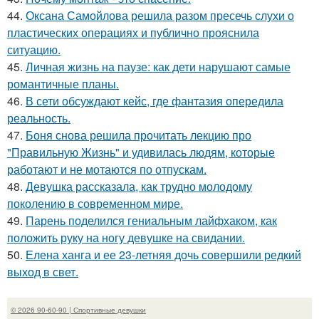
44.
Оксана Самойлова решила разом пресечь слухи о
пластических операциях и публично прояснила
ситуацию.
45.
Личная жизнь на паузе: как дети нарушают самые
романтичные планы.
46.
В сети обсуждают кейс, где фантазия опередила
реальность.
47.
Боня снова решила прочитать лекцию про
"Правильную Жизнь" и удивилась людям, которые
работают и не мотаются по отпускам.
48.
Девушка рассказала, как трудно молодому
поколению в современном мире.
49.
Парень поделился гениальным лайфхаком, как
положить руку на ногу девушке на свидании.
50.
Елена ханга и ее 23-летняя дочь совершили редкий
выход в свет.
© 2026 90-60-90 | Спортивные девушки