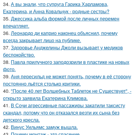
34.
А вы знали, что супруга Гарика Харламова,
Екатерина, и Анна Ковальчук - родные сестры?
35.
Джессика альба формой после личных перемен
впечатляет.
36.
Леонардо ди каприо наконец объяснил, почему
всегда закрывает лицо на публике.
37.
Здоровье Анджелины Джоли вызывает у медиков
беспокойство.
38.
Павла прилучного заподозрили в пластике на новых
фото.
39.
Аня пересильд не может понять, почему в её сторону
постоянно льётся столько критики.
40.
"После 40 лет Волшебных Таблеток не Существует", -
открыто заявила Екатерина Климова.
41.
В Сочи агрессивные пассажиры закатили таксисту
скандал, потому что он отказался везти их сына без
детского кресла.
42.
Винус Уильямс замуж вышла.
43.
Почему монтаж - это спасение.