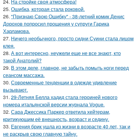
24.
На стройке своя атмосфера!
25.
Ошибка, которая стала роковой.
26.
"Признаю Свою Ошибку" - 38-летний комик Денис
Дорохов попросил прощения у супруги Гарика
Харламова.
27.
Ничего необычного, просто сидни Суини стала лицом
клея.
28.
А вот интересно, неужели еще не все знают, кто
такой Анатолий?
29.
В этом деле, главное, не забыть помыть ноги перед
сеансом массажа.
30.
Современные тенденции в одежде удивление
вызывают.
31.
29-Летняя Белла хадид стала героиней нового
номера итальянской версии журнала Vogue.
32.
Сара Джессика Паркер ответила хейтерам,
критикующим её внешность, возраст и седину.
33.
Евгения брик ушла из жизни в возрасте 40 лет, так и
не раскрыв свою главную тайну.