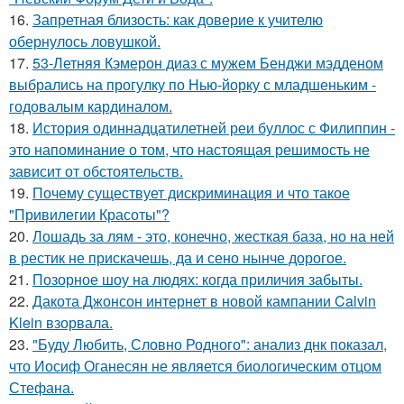
16.
Запретная близость: как доверие к учителю
обернулось ловушкой.
17.
53-Летняя Кэмерон диаз с мужем Бенджи мэдденом
выбрались на прогулку по Нью-йорку с младшеньким -
годовалым кардиналом.
18.
История одиннадцатилетней реи буллос с Филиппин -
это напоминание о том, что настоящая решимость не
зависит от обстоятельств.
19.
Почему существует дискриминация и что такое
"Привилегии Красоты"?
20.
Лошадь за лям - это, конечно, жесткая база, но на ней
в рестик не прискачешь, да и сено нынче дорогое.
21.
Позорное шоу на людях: когда приличия забыты.
22.
Дакота Джонсон интернет в новой кампании Calvin
Klein взорвала.
23.
"Буду Любить, Словно Родного": анализ днк показал,
что Иосиф Оганесян не является биологическим отцом
Стефана.