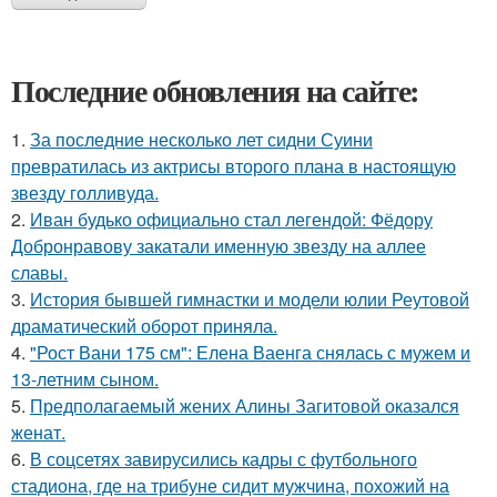
Последние обновления на сайте:
1.
За последние несколько лет сидни Суини
превратилась из актрисы второго плана в настоящую
звезду голливуда.
2.
Иван будько официально стал легендой: Фёдору
Добронравову закатали именную звезду на аллее
славы.
3.
История бывшей гимнастки и модели юлии Реутовой
драматический оборот приняла.
4.
"Рост Вани 175 см": Елена Ваенга снялась с мужем и
13-летним сыном.
5.
Предполагаемый жених Алины Загитовой оказался
женат.
6.
В соцсетях завирусились кадры с футбольного
стадиона, где на трибуне сидит мужчина, похожий на