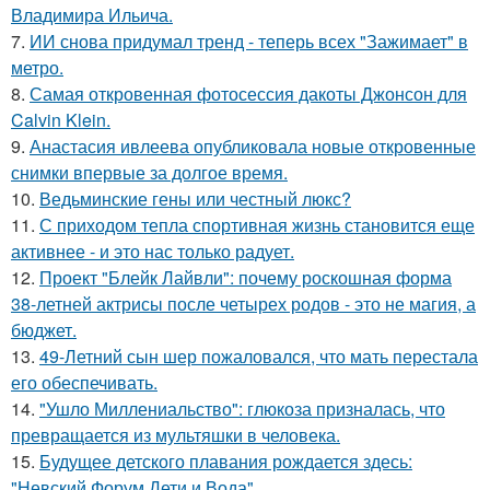
Владимира Ильича.
7.
ИИ снова придумал тренд - теперь всех "Зажимает" в
метро.
8.
Самая откровенная фотосессия дакоты Джонсон для
Calvin Klein.
9.
Анастасия ивлеева опубликовала новые откровенные
снимки впервые за долгое время.
10.
Ведьминские гены или честный люкс?
11.
С приходом тепла спортивная жизнь становится еще
активнее - и это нас только радует.
12.
Проект "Блейк Лайвли": почему роскошная форма
38-летней актрисы после четырех родов - это не магия, а
бюджет.
13.
49-Летний сын шер пожаловался, что мать перестала
его обеспечивать.
14.
"Ушло Миллениальство": глюкоза призналась, что
превращается из мультяшки в человека.
15.
Будущее детского плавания рождается здесь:
"Невский Форум Дети и Вода".