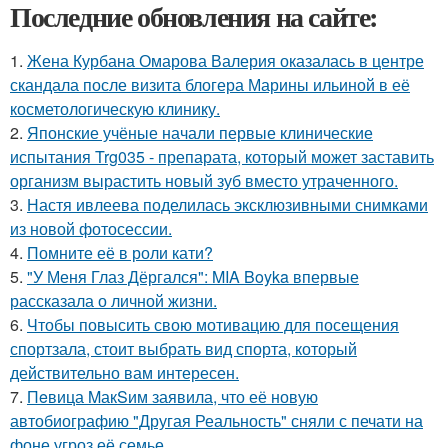
Последние обновления на сайте:
1.
Жена Курбана Омарова Валерия оказалась в центре
скандала после визита блогера Марины ильиной в её
косметологическую клинику.
2.
Японские учёные начали первые клинические
испытания Trg035 - препарата, который может заставить
организм вырастить новый зуб вместо утраченного.
3.
Настя ивлеева поделилась эксклюзивными снимками
из новой фотосессии.
4.
Помните её в роли кати?
5.
"У Меня Глаз Дёргался": MIA Boyka впервые
рассказала о личной жизни.
6.
Чтобы повысить свою мотивацию для посещения
спортзала, стоит выбрать вид спорта, который
действительно вам интересен.
7.
Пeвица MакSим заявила, что её новую
автобиографию "Другая Реальность" сняли с печати на
фоне угроз её семье.