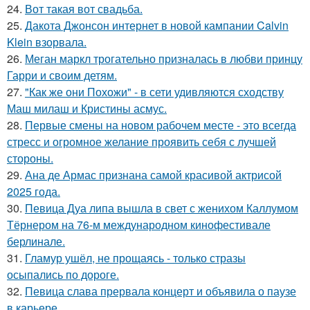
24.
Вот такая вот свадьба.
25.
Дакота Джонсон интернет в новой кампании Calvin
Klein взорвала.
26.
Меган маркл трогательно призналась в любви принцу
Гарри и своим детям.
27.
"Как же они Похожи" - в сети удивляются сходству
Маш милаш и Кристины асмус.
28.
Первые смены на новом рабочем месте - это всегда
стресс и огромное желание проявить себя с лучшей
стороны.
29.
Ана де Армас признана самой красивой актрисой
2025 года.
30.
Певица Дуа липа вышла в свет с женихом Каллумом
Тёрнером на 76-м международном кинофестивале
берлинале.
31.
Гламур ушёл, не прощаясь - только стразы
осыпались по дороге.
32.
Певица слава прервала концерт и объявила о паузе
в карьере.