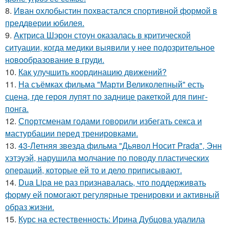
8.
Иван охлобыстин похвастался спортивной формой в
преддверии юбилея.
9.
Актриса Шэрон стоун оказалась в критической
ситуации, когда медики выявили у нее подозрительное
новообразование в груди.
10.
Как улучшить координацию движений?
11.
На съёмках фильма "Марти Великолепный" есть
сцена, где героя лупят по заднице ракеткой для пинг-
понга.
12.
Спортсменам годами говорили избегать секса и
мастурбации перед тренировками.
13.
43-Летняя звезда фильма "Дьявол Носит Prada", Энн
хэтэуэй, нарушила молчание по поводу пластических
операций, которые ей то и дело приписывают.
14.
Dua Lipa не раз признавалась, что поддерживать
форму ей помогают регулярные тренировки и активный
образ жизни.
15.
Курс на естественность: Ирина Дубцова удалила