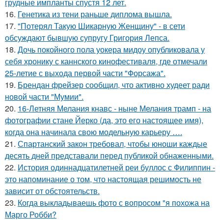
грудные импланты спустя 12 лет.
16.
Генетика из тени раньше диплома вышла.
17.
"Потерял Такую Шикарную Женщину" - в сети
обсуждают бывшую супругу Григория Лепса.
18.
Дочь покойного пола уокера мидоу опубликовала у
себя хронику с каннского кинофестиваля, где отмечали
25-летие с выхода первой части "Форсажа".
19.
Брендан фрейзер сообщил, что активно худеет ради
новой части "Мумии".
20.
16-Летняя Мелания кнавс - ныне Мелания трамп - на
фотографии стане Йерко (да, это его настоящее имя),
когда она начинала свою модельную карьеру ….
21.
Спартанский закон требовал, чтобы юноши каждые
десять дней представали перед публикой обнаженными.
22.
История одиннадцатилетней реи буллос с Филиппин -
это напоминание о том, что настоящая решимость не
зависит от обстоятельств.
23.
Когда выкладываешь фото с вопросом "я похожа на
Марго Робби?