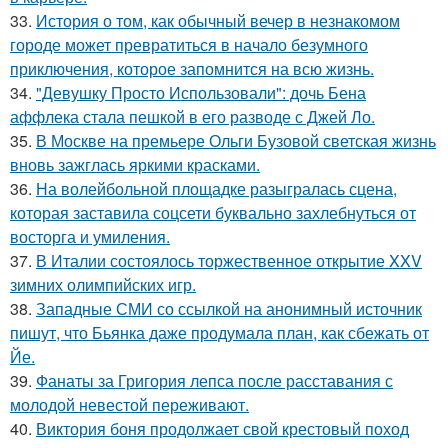
33.
История о том, как обычный вечер в незнакомом
городе может превратиться в начало безумного
приключения, которое запомнится на всю жизнь.
34.
"Девушку Просто Использовали": дочь Бена
аффлека стала пешкой в его разводе с Джей Ло.
35.
В Москве на премьере Ольги Бузовой светская жизнь
вновь зажглась яркими красками.
36.
На волейбольной площадке разыгралась сцена,
которая заставила соцсети буквально захлебнуться от
восторга и умиления.
37.
В Италии состоялось торжественное открытие XXV
зимних олимпийских игр.
38.
Западные СМИ со ссылкой на анонимный источник
пишут, что Бьянка даже продумала план, как сбежать от
Йе.
39.
Фанаты за Григория лепса после расставания с
молодой невестой переживают.
40.
Виктория боня продолжает свой крестовый поход