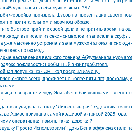
ровая премьера "дьявол носит Prada 2", и Энн хэтэуэй реш
к в 45 чувствовать себя лучше, чем в 35?
рби Феррейра произвела фурор на презентации своего ново
оятно притягательном и мрачном образе.
тите быстрее прийти к своей цели и не тратить время на о
ма харди выписали из секс - символов и записали в скуфы.
а уже мысленно устроила в зале мужской апокалипсис одн
чил весь показ мод.
дрые наставления великого тренера Абдулманапа нурмаго
радокс вежливости: необычный визит грабителя.
ойная ловушка: как QR - код раскрыл измену.
рчек, скорее всего, проживёт не более пяти лет, поскольку 
тазами.
зница в возрасте между Элизабет и близняшками - всего три
е.
давно я увидела картину "Лишённые рая" художника гелия к
а де Армас признана самой красивой актрисой 2025 года.
чему оперативная память такая дорогая?
евушку Просто Использовали": дочь Бена аффлека стала пе