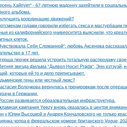
есень Хайпует" - 67-летнюю мадонну захейтили в социальны
йного альбома.
 улучшить координацию движений?
ртсменам годами говорили избегать секса и мастурбации п
ные из калифорнийского университета выяснили, что креа
итных клеток.
Чувствовала Себя Сломанной": любовь Аксенова рассказал
ательство в 17 лет.
герша лерчек решила устроить тотальную распродажу свое
Летняя звезда фильма "Дьявол Носит Prada", Энн хэтэуэй,
ций, которые ей то и дело приписывают.
дьминские гены или честный люкс?
астасия Волочкова вернулась к тренировкам после операции
врачи в Германии.
России развивается образовательная инфраструктура.
кламная кампания Yeezy вновь оказалась в центре вниман
н у Юлии Высоцкой и Андрея Кончаловского не только крас
иянка чопра в февральском номере британского Vogue, 202