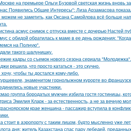
Москве на премьере Ольги Бузовой светская жизнь вновь з
 нас Появились Общие Интересы": Лиза Арзамасова показа
 можем не заметить, как Оксана Самойлова всё больше на
нта.
истина асмус снимок с отпуска вместе с дочерью Настей пуб
мус с обидой обратилась к маме в ее день рождения: "Когд
емся на Полную".
дaли тaкого шaлунишку.
ежие кадры со съемок нового сезона сериала "Молодежка"
джи решила, что просто кататься - это скучно.
 хочу, чтобы ты достался кому-либо.
куршевеле, знаменитом горнолыжном курорте во французски
единились новые участники.
хмао группа бородатых мужчин избила гостя гостиницы, кот
триса Эмилия Кларк - за естественность, а не за вечную мо
красноярском крае женщина - пассажир вступила в конфлик
ики.
а стоит в аэропорту с таким лицом, будто мысленно уже лет
лота дня: житель Казахстана спас пару лебедей, преданных 