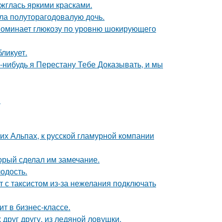
ажглась яркими красками.
ла полуторагодовалую дочь.
поминает глюкозу по уровню шокирующего
ликует.
а-нибудь я Перестану Тебе Доказывать, и мы
.
х Альпах, к русской гламурной компании
орый сделал им замечание.
лодость.
т с таксистом из-за нежелания подключать
ит в бизнес-классе.
друг другу, из ледяной ловушки.