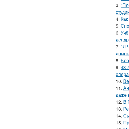
3.
"Пл
студи
4.
Как
5.
Спо
6.
Учё
дендр
7.
"Я 
домог
8.
Бло
9.
43-
опера
10.
Ве
11.
Ан
даже 
12.
В 
13.
Ре
14.
Сы
15.
Пр