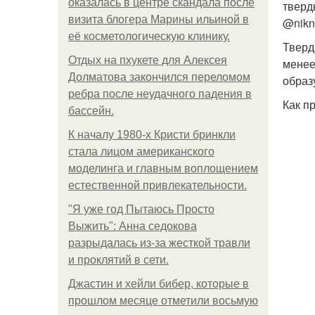
оказалась в центре скандала после
тверды
визита блогера Марины ильиной в
@nikn
её косметологическую клинику.
Тверд
Отдых на пхукете для Алексея
менее
Долматова закончился переломом
образ
ребра после неудачного падения в
Как пр
бассейн.
К началу 1980-х Кристи бринкли
стала лицом американского
моделинга и главным воплощением
естественной привлекательности.
"Я уже год Пытаюсь Просто
Выжить": Анна седокова
разрыдалась из-за жесткой травли
и проклятий в сети.
Джастин и хейли бибер, которые в
прошлом месяце отметили восьмую