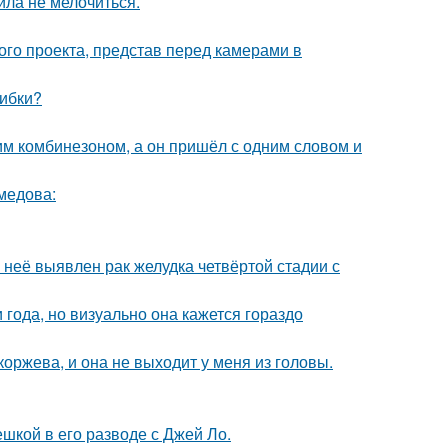
ила не мелочиться.
го проекта, представ перед камерами в
шибки?
им комбинезоном, а он пришёл с одним словом и
медова:
у неё выявлен рак желудка четвёртой стадии с
 года, но визуально она кажется гораздо
оржева, и она не выходит у меня из головы.
шкой в его разводе с Джей Ло.