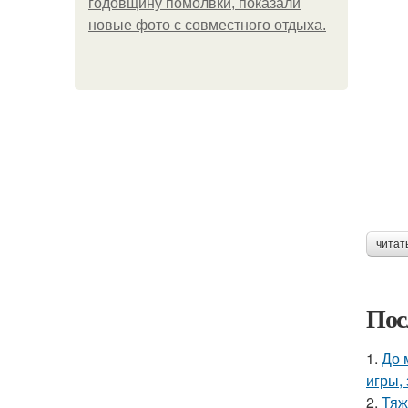
годовщину помолвки, показали
новые фото с совместного отдыха.
читат
Пос
1.
До 
игры,
2.
Тяж