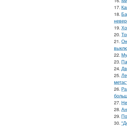
16.
Ми
17.
Ка
18.
Ба
невер
19.
Хо
20.
То
21.
Он
выклю
22.
Му
23.
Па
24.
Дв
25.
Ле
метас
26.
Ра
больш
27.
Не
28.
Ан
29.
По
30.
"Д