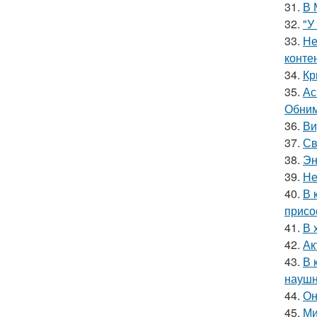
31.
В 
32.
"У
33.
Не
конте
34.
Кр
35.
Ас
Обним
36.
Ви
37.
Св
38.
Эн
39.
Не
40.
В 
присо
41.
В 
42.
Ак
43.
В 
наушн
44.
Он
45.
Ми