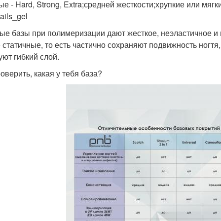
е - Hard, Strong, Extra;средней жесткости;хрупкие или мягкие
ails_gel
ые базы при полимеризации дают жесткое, неэластичное и 
 статичные, то есть частично сохраняют подвижность ногтя
уют гибкий слой.
оверить, какая у тебя база?