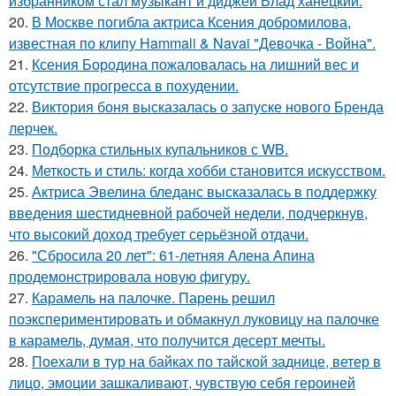
избранником стал музыкант и диджей Влад ханецкий.
20.
В Москве погибла актриса Ксения добромилова,
известная по клипу Hammali & Navai "Девочка - Война".
21.
Ксения Бородина пожаловалась на лишний вес и
отсутствие прогресса в похудении.
22.
Виктория боня высказалась о запуске нового Бренда
лерчек.
23.
Подборка стильных купальников с WB.
24.
Меткость и стиль: когда хобби становится искусством.
25.
Актриса Эвелина бледанс высказалась в поддержку
введения шестидневной рабочей недели, подчеркнув,
что высокий доход требует серьёзной отдачи.
26.
"Сбросила 20 лет": 61-летняя Алена Апина
продемонстрировала новую фигуру.
27.
Карамель на палочке. Парень решил
поэкспериментировать и обмакнул луковицу на палочке
в карамель, думая, что получится десерт мечты.
28.
Поехали в тур на байках по тайской заднице, ветер в
лицо, эмоции зашкаливают, чувствую себя героиней