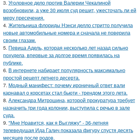
3.
Уголовное дело против Валерии Чекалиной
возобновили, а уже 30 июля суд решит, ужесточать ли ей
меру пресечения.
4.
Жительница флориды Нэнси делло стритто получила
новые автомобильные номера и сначала не поверила
своим глазам.
5.
Певица Адель, которая несколько лет назад сильно
похудела, впервые за долгое время появилась на
публике.
6.
В интернете набирает популярность максимально
простой рецепт летнего десерта.
7.
Модный манифест: почему ироничный ответ вали
карнавал о корсетах стал бьюти - трендом этого лета.
8.
Александра Митрошина, которой прокуратура требует
назначить три года колонии, выступила с речью в зале
суда.
9.
"Мне Нравится, как я Выгляжу" - 36-летняя
телеведущая Ида Галич показала фигуру спустя десять
месяцев после родов.