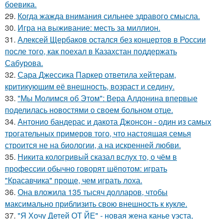
боевика.
29.
Когда жажда внимания сильнее здравого смысла.
30.
Игра на выживание: месть за миллион.
31.
Алексей Щербаков остался без концертов в России
после того, как поехал в Казахстан поддержать
Сабурова.
32.
Сара Джессика Паркер ответила хейтерам,
критикующим её внешность, возраст и седину.
33.
"Мы Молимся об Этом": Вера Алдонина впервые
поделилась новостями о своем больном отце.
34.
Антонио бандерас и дакота Джонсон - один из самых
трогательных примеров того, что настоящая семья
строится не на биологии, а на искренней любви.
35.
Никита кологривый сказал вслух то, о чём в
профессии обычно говорят шёпотом: играть
"Красавчика" проще, чем играть лоха.
36.
Она вложила 135 тысяч долларов, чтобы
максимально приблизить свою внешность к кукле.
37.
"Я Хочу Детей ОТ ЙЕ" - новая жена канье уэста,