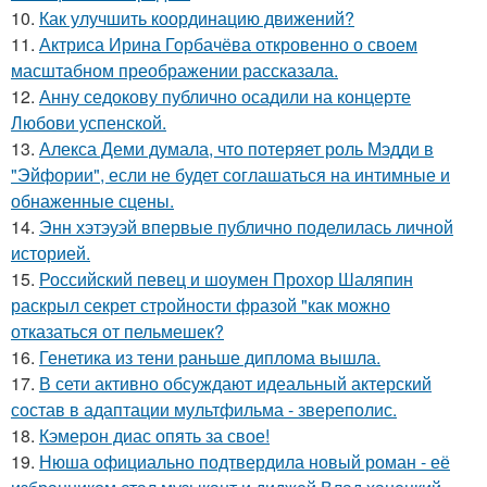
10.
Как улучшить координацию движений?
11.
Актриса Ирина Горбачёва откровенно о своем
масштабном преображении рассказала.
12.
Анну седокову публично осадили на концерте
Любови успенской.
13.
Алекса Деми думала, что потеряет роль Мэдди в
"Эйфории", если не будет соглашаться на интимные и
обнаженные сцены.
14.
Энн хэтэуэй впервые публично поделилась личной
историей.
15.
Российский певец и шоумен Прохор Шаляпин
раскрыл секрет стройности фразой "как можно
отказаться от пельмешек?
16.
Генетика из тени раньше диплома вышла.
17.
В сети активно обсуждают идеальный актерский
состав в адаптации мультфильма - звереполис.
18.
Кэмерон диас опять за свое!
19.
Нюша официально подтвердила новый роман - её