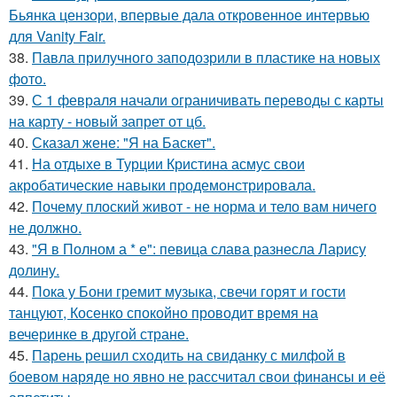
Бьянка цензори, впервые дала откровенное интервью
для Vanity Fair.
38.
Павла прилучного заподозрили в пластике на новых
фото.
39.
С 1 февраля начали ограничивать переводы с карты
на карту - новый запрет от цб.
40.
Сказал жене: "Я на Баскет".
41.
На отдыхе в Турции Кристина асмус свои
акробатические навыки продемонстрировала.
42.
Почему плоский живот - не норма и тело вам ничего
не должно.
43.
"Я в Полном а * е": певица слава разнесла Ларису
долину.
44.
Пока у Бони гремит музыка, свечи горят и гости
танцуют, Косенко спокойно проводит время на
вечеринке в другой стране.
45.
Парень решил сходить на свиданку с милфой в
боевом наряде но явно не рассчитал свои финансы и её