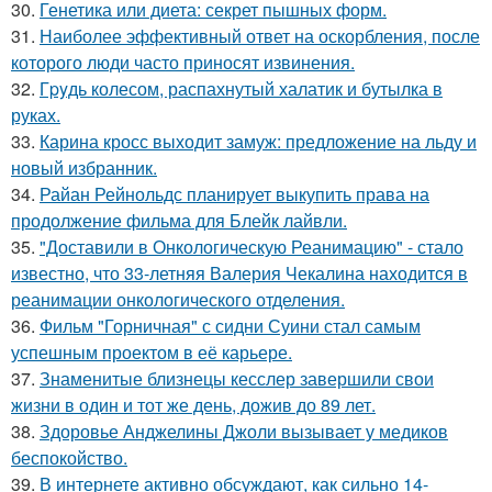
30.
Генетика или диета: секрет пышных форм.
31.
Наиболее эффективный ответ на оскорбления, после
которого люди часто приносят извинения.
32.
Гpyдь колесом, распахнутый халатик и бутылка в
руках.
33.
Карина кросс выходит замуж: предложение на льду и
новый избранник.
34.
Райан Рейнольдс планирует выкупить права на
продолжение фильма для Блейк лайвли.
35.
"Доставили в Онкологическую Реанимацию" - стало
известно, что 33-летняя Валерия Чекалина находится в
реанимации онкологического отделения.
36.
Фильм "Горничная" с сидни Суини стал самым
успешным проектом в её карьере.
37.
Знаменитые близнецы кесслер завершили свои
жизни в один и тот же день, дожив до 89 лет.
38.
Здоровье Анджелины Джоли вызывает у медиков
беспокойство.
39.
В интернете активно обсуждают, как сильно 14-