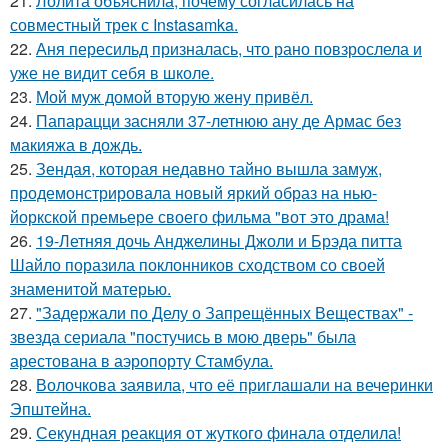
21.
Лолита объяснила, почему согласилась на
совместный трек с Instasamka.
22.
Аня пересильд призналась, что рано повзрослела и
уже не видит себя в школе.
23.
Мой муж домой вторую жену привёл.
24.
Папарацци засняли 37-летнюю ану де Армас без
макияжа в дождь.
25.
Зендая, которая недавно тайно вышла замуж,
продемонстрировала новый яркий образ на нью-
йоркской премьере своего фильма "вот это драма!
26.
19-Летняя дочь Анджелины Джоли и Брэда питта
Шайло поразила поклонников сходством со своей
знаменитой матерью.
27.
"Задержали по Делу о Запрещённых Веществах" -
звезда сериала "постучись в мою дверь" была
арестована в аэропорту Стамбула.
28.
Волочкова заявила, что её приглашали на вечеринки
Эпштейна.
29.
Секундная реакция от жуткого финала отделила!