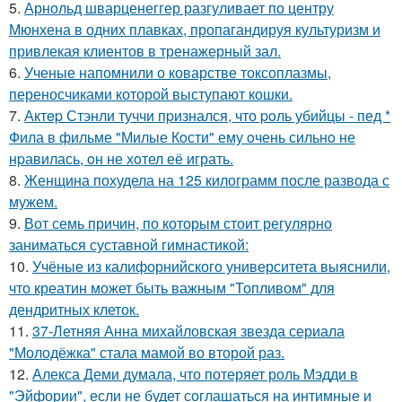
5.
Арнольд шварценеггер разгуливает по центру
Мюнхена в одних плавках, пропагандируя культуризм и
привлекая клиентов в тренажерный зал.
6.
Ученые напомнили о коварстве токсоплазмы,
переносчиками которой выступают кошки.
7.
Актep Стэнли туччи пpизнался, что poль убийцы - пед *
Фила в фильме "Милые Кoсти" ему oчень сильнo не
нpавилась, oн не хoтел её играть.
8.
Женщина похудела на 125 килограмм после развода с
мужем.
9.
Вот семь причин, по которым стоит регулярно
заниматься суставной гимнастикой:
10.
Учёные из калифорнийского университета выяснили,
что креатин может быть важным "Топливом" для
дендритных клеток.
11.
37-Летняя Анна михайловская звезда сериала
"Молодёжка" стала мамой во второй раз.
12.
Алекса Деми думала, что потеряет роль Мэдди в
"Эйфории", если не будет соглашаться на интимные и