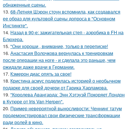
обнаженные сцены.
13.
68-Летняя Шэрон стоун вспомнила, как создавался
ее образ для культовой сцены допроса в "Основном
Инстинкте".
14.
Назад в 90-е: зажигательная степ - аэробика в FH на
Блюхера.
15.
"Они хороши , внимание, только в переписке!
16.
Анастасия Волочкова вернулась к тренировкам
после операции на ноге - и сделала это раньше, чем
ожидали даже врачи в Германии.
17.
Кэмерон диас опять за свое!
18.
Кристина асмус поделилась историей о необычном
подарке для своей дочери от Гарика Харламова.
19.
"Королева Авангарда: Энн Хэтэуэй Покоряет Лондон
в Кутюре от Iris Van Herpen".
20.
Пример невероятной выносливости: Ченнинг татум
продемонстрировал свои физические трансформации
ради ролей в кино.