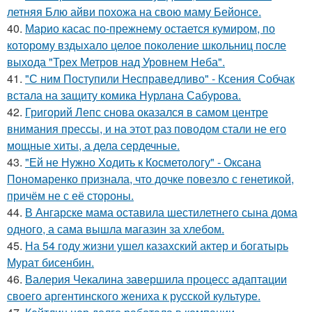
летняя Блю айви похожа на свою маму Бейонсе.
40.
Марио касас по-прежнему остается кумиром, по
которому вздыхало целое поколение школьниц после
выхода "Трех Метров над Уровнем Неба".
41.
"С ним Поступили Несправедливо" - Ксения Собчак
встала на защиту комика Нурлана Сабурова.
42.
Григорий Лепс снова оказался в самом центре
внимания прессы, и на этот раз поводом стали не его
мощные хиты, а дела сердечные.
43.
"Ей не Нужно Ходить к Косметологу" - Оксана
Пономаренко признала, что дочке повезло с генетикой,
причём не с её стороны.
44.
В Ангарске мама оставила шестилетнего сына дома
одного, а сама вышла магазин за хлебом.
45.
На 54 году жизни ушел казахский актер и богатырь
Мурат бисенбин.
46.
Валерия Чекалина завершила процесс адаптации
своего аргентинского жениха к русской культуре.