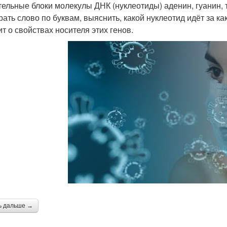
тельные блоки молекулы ДНК (нуклеотиды) аденин, гуанин, 
рать слово по буквам, выяснить, какой нуклеотид идёт за к
ит о свойствах носителя этих генов.
ь дальше →