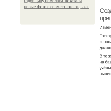
годовщину помолвки, показали
новые фото с совместного отдыха.
Соз
пре
Измен
Госко
корон
должн
В то 
на ба
учёны
нынеш