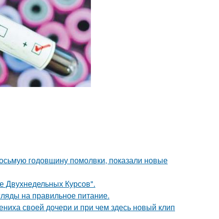
восьмую годовщину помолвки, показали новые
ле Двухнедельных Курсов".
гляды на правильное питание.
ениха своей дочери и при чем здесь новый клип