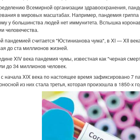
ределению Всемирной организации здравоохранения, панде
евания в мировых масштабах. Например, пандемия гриппа п
ому у большинства людей нет иммунитета. Вспышка корона
ии человечества.
й пандемией считается "Юстинианова чума", в XI — XII ве
ая до ста миллионов жизней.
едине XIV века пандемия чумы, известная как "черная смерть
ли до 34 миллионов человек.
 с начала XIX века по настоящее время зафиксировано 7 п
оносной из них стала третья, которая произошла в 1850-х г