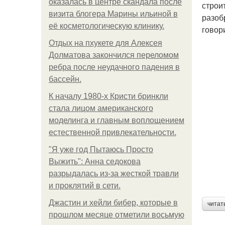
оказалась в центре скандала после
строи
визита блогера Марины ильиной в
разоб
её косметологическую клинику.
говор
Отдых на пхукете для Алексея
Долматова закончился переломом
ребра после неудачного падения в
бассейн.
К началу 1980-х Кристи бринкли
стала лицом американского
моделинга и главным воплощением
естественной привлекательности.
"Я уже год Пытаюсь Просто
Выжить": Анна седокова
разрыдалась из-за жесткой травли
и проклятий в сети.
Джастин и хейли бибер, которые в
читат
прошлом месяце отметили восьмую