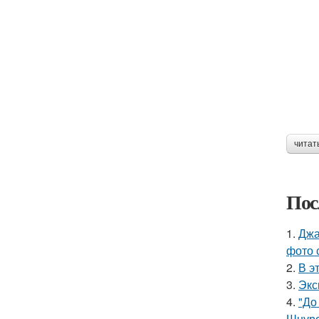
читат
Пос
1.
Джа
фото 
2.
В э
3.
Экс
4.
"До
Шнуро