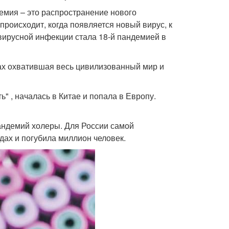
мия – это распространение нового
роисходит, когда появляется новый вирус, к
вирусной инфекции стала 18-й пандемией в
ках охватившая весь цивилизованный мир и
" , началась в Китае и попала в Европу.
андемий холеры. Для России самой
одах и погубила миллион человек.