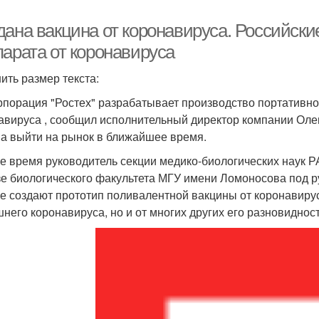
дана вакцина от коронавируса. Российск
парата от коронавируса
ить размер текста:
рпорация "Ростех" разрабатывает производство портативно
авируса , сообщил исполнительный директор компании Олег 
а выйти на рынок в ближайшее время.
же время руководитель секции медико-биологических наук 
зе биологического факультета МГУ имени Ломоносова под 
е создают прототип поливалентной вакцины от коронавируса
него коронавируса, но и от многих других его разновиднос