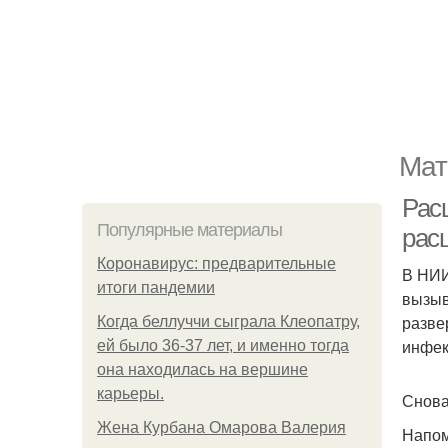
Мат
Рас
Популярные материалы
рас
Коронавирус: предварительные
В НИИ
итоги пандемии
вызыв
разве
Когда беллуччи сыграла Клеопатру,
инфек
ей было 36-37 лет, и именно тогда
она находилась на вершине
карьеры.
Снова
Жена Курбана Омарова Валерия
Напом