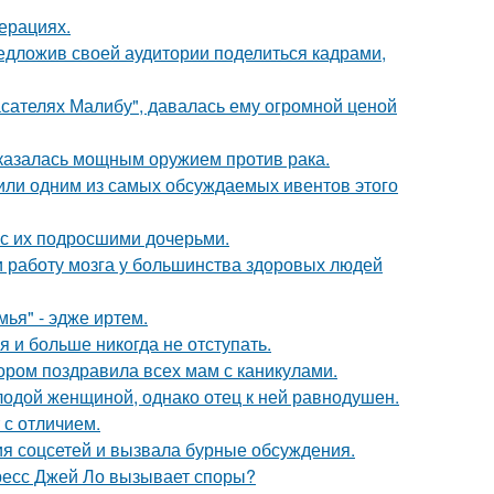
ерациях.
едложив своей аудитории поделиться кадрами,
асателях Малибу", давалась ему огромной ценой
оказалась мощным оружием против рака.
стили одним из самых обсуждаемых ивентов этого
 с их подросшими дочерьми.
 и работу мозга у большинства здоровых людей
ья" - эдже иртем.
я и больше никогда не отступать.
ором поздравила всех мам с каникулами.
одой женщиной, однако отец к ней равнодушен.
 с отличием.
ия соцсетей и вызвала бурные обсуждения.
ресс Джей Ло вызывает споры?