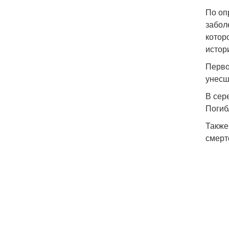
По оп
забол
котор
истор
Перво
унесш
В сер
Погиб
Также
смерт