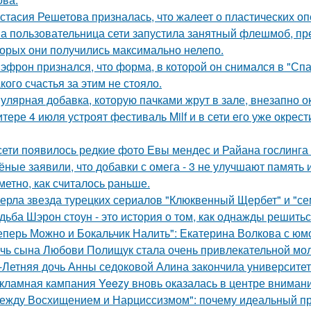
стасия Решетова призналась, что жалеет о пластических оп
а пользовательница сети запустила занятный флешмоб, пр
торых они получились максимально нелепо.
 эфрон признался, что форма, в которой он снимался в "Сп
кого счастья за этим не стояло.
улярная добавка, которую пачками жрут в зале, внезапно 
итере 4 июля устроят фестиваль Milf и в сети его уже окре
сети появилось редкие фото Евы мендес и Райана гослинга
ёные заявили, что добавки с омега - 3 не улучшают память
аметно, как считалось раньше.
ерла звезда турецких сериалов "Клюквенный Щербет" и "сем
дьба Шэрон стоун - это история о том, как однажды решитьс
еперь Можно и Бокальчик Налить": Екатерина Волкова с юм
чь сына Любови Полищук стала очень привлекательной мол
-Летняя дочь Анны седоковой Алина закончила университет
кламная кампания Yeezy вновь оказалась в центре вниман
ежду Восхищением и Нарциссизмом": почему идеальный п