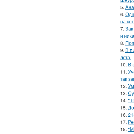
5.
Ана
6.
Одн
на ко
7.
Зак
и ника
8.
Поп
9.
В п
лета.
10.
В 
11.
Уч
так з
12.
Ум
13.
Су
14.
"Т
15.
До
16.
21
17.
Ре
18.
"М