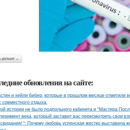
ь дальше →
ледние обновления на сайте:
стин и хейли бибер, которые в прошлом месяце отметили 
с совместного отдыха.
той истории не было подпольного кабинета и "Мастера Пос
перимент века, который заставит вас пересмотреть свои вз
 свидания! ": Почему любовь успенская жестко выставила ж
ва.