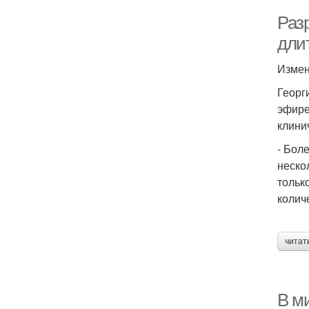
Разр
дли
Измен
Георг
эфире
клини
- Бол
неско
тольк
колич
читат
В м