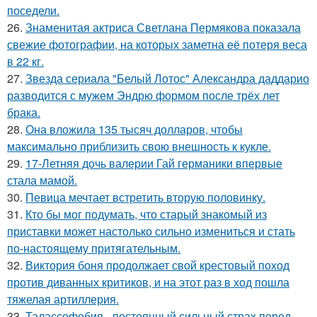
поседели.
26.
Знаменитая актриса Светлана Пермякова показала
свежие фотографии, на которых заметна её потеря веса
в 22 кг.
27.
Звезда сериала "Белый Лотос" Александра даддарио
разводится с мужем Эндрю формом после трёх лет
брака.
28.
Она вложила 135 тысяч долларов, чтобы
максимально приблизить свою внешность к кукле.
29.
17-Летняя дочь валерии Гай германики впервые
стала мамой.
30.
Певица мечтает встретить вторую половинку.
31.
Кто бы мог подумать, что старый знакомый из
приставки может настолько сильно измениться и стать
по-настоящему притягательным.
32.
Виктория боня продолжает свой крестовый поход
против диванных критиков, и на этот раз в ход пошла
тяжелая артиллерия.
33.
Талассофобия - постоянный сильный страх перед