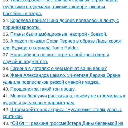
глубокими водоёмами, такими как море, океаны,
бассейны и озёра.
34.
Королева вайба: Нина добрев ворвалась в ленту с
порцией красоты.
35.
Планы были амбициозные, настрой - боевой.
36.
Amazon показал Софи Тернер в образе Лары крофт
для будущего сериала Tomb Raider.
37.
Новосибирец решил согреть свой кроссовер и
случайно поджёг его.
38.
Гигиена в деталях: о чем молчат ваши вещи?
39.
Жена Александра цекало, 34-летняя Дарина Эрвин,
удивила подписчиков резкой сменой имиджа.
40.
Прощения за такой тон прошу.
41.
Моника беллуччи рассказала, почему не стремилась к
худобе и идеальным параметрам.
42.
Шторм хейта: как актриса "Русалочки" столкнулась с
критикой.
43.
"Ой бл *": реакция гроссмейстера Дины беленькой на