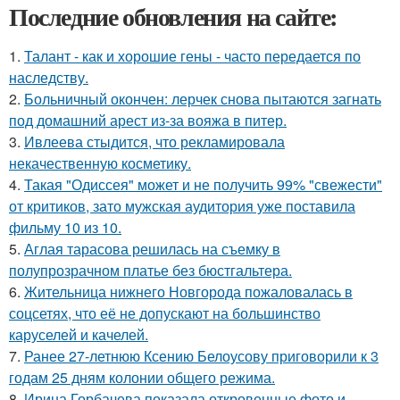
Последние обновления на сайте:
1.
Талант - как и хорошие гены - часто передается по
наследству.
2.
Больничный окончен: лерчек снова пытаются загнать
под домашний арест из-за вояжа в питер.
3.
Ивлеева стыдится, что рекламировала
некачественную косметику.
4.
Такая "Одиссея" может и не получить 99% "свежести"
от критиков, зато мужская аудитория уже поставила
фильму 10 из 10.
5.
Аглая тарасова решилась на съемку в
полупрозрачном платье без бюстгальтера.
6.
Жительница нижнего Новгорода пожаловалась в
соцсетях, что её не допускают на большинство
каруселей и качелей.
7.
Ранее 27-летнюю Ксению Белоусову приговорили к 3
годам 25 дням колонии общего режима.
8.
Ирина Горбачева показала откровенные фото и