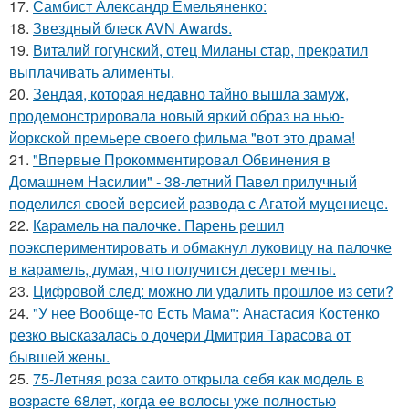
17.
Самбист Александр Емельяненко:
18.
Звездный блеск AVN Awards.
19.
Виталий гогунский, отец Миланы стар, прекратил
выплачивать алименты.
20.
Зендая, которая недавно тайно вышла замуж,
продемонстрировала новый яркий образ на нью-
йоркской премьере своего фильма "вот это драма!
21.
"Впервые Прокомментировал Обвинения в
Домашнем Насилии" - 38-летний Павел прилучный
поделился своей версией развода с Агатой муцениеце.
22.
Карамель на палочке. Парень решил
поэкспериментировать и обмакнул луковицу на палочке
в карамель, думая, что получится десерт мечты.
23.
Цифровой след: можно ли удалить прошлое из сети?
24.
"У нее Вообще-то Есть Мама": Анастасия Костенко
резко высказалась о дочери Дмитрия Тарасова от
бывшей жены.
25.
75-Летняя роза саито открыла себя как модель в
возрасте 68лет, когда ее волосы уже полностью