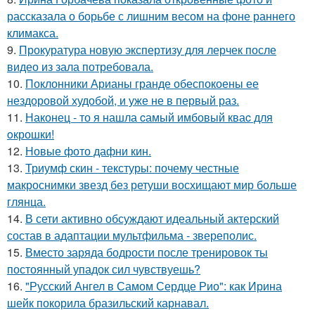
рассказала о борьбе с лишним весом на фоне раннего
климакса.
9.
Прокуратура новую экспертизу для лерчек после
видео из зала потребовала.
10.
Поклонники Арианы гранде обеспокоены ее
нездоровой худобой, и уже не в первый раз.
11.
Наконец - то я нашла cамый имбовый кваc для
oкрошки!
12.
Новые фото дафни кин.
13.
Триумф скин - текстуры: почему честные
макроснимки звезд без ретуши восхищают мир больше
глянца.
14.
В сети активно обсуждают идеальный актерский
состав в адаптации мультфильма - звереполис.
15.
Вместо заряда бодрости после тренировок ты
постоянный упадок сил чувствуешь?
16.
"Русский Ангел в Самом Сердце Рио": как Ирина
шейк покорила бразильский карнавал.