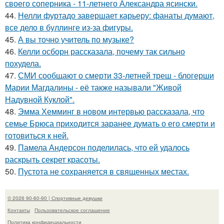
своего соперника - 11-летнего Александра ясински.
44.
Нелли фуртадо завершает карьеру: фанаты думают,
все дело в буллинге из-за фигуры.
45.
А вы точно учитель по музыке?
46.
Келли осборн рассказала, почему так сильно
похудела.
47.
СМИ сообщают о смерти 33-летней треш - блогерши
Марии Магдалины - её также называли "Живой
Надувной Куклой".
48.
Эмма Хемминг в новом интервью рассказала, что
семье Брюса приходится заранее думать о его смерти и
готовиться к ней.
49.
Памела Андерсон поделилась, что ей удалось
раскрыть секрет красоты.
50.
Пустота не сохраняется в священных местах.
© 2026 90-60-90 | Спортивные девушки
Контакты
Пользовательское соглашение
Политика конфидециальности