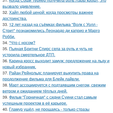
31.
Когда Софи Тернер получила роль Лары крофт, это
вызвало удивление.
32.
Хайп любой ценой: когда просмотры важнее
достоинства.
33.
12 лет назад на съёмках фильма "Волк с Уолл -
Стрит" познакомились Леонардо ди каприо и Марго
Робби.
34.
"Что с носом?
35.
Пьяная Бритни Спирс села за руль и чуть не
устроила смертельное ДТП.
36.
Карина кросс выходит замуж: предложение на льду и
новый избранник.
37.
Райан Рейнольдс планирует выкупить права на
продолжение фильма для Блейк лайвли.
38.
Март ассоциируется с подтаявшим снегом, свежим
ветром и ожиданием тёплых дней.
39.
Фильм "Горничная" с сидни Суини стал самым
успешным проектом в её карьере.
40.
Гламур ушёл, не прощаясь - только стразы