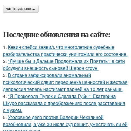
читать дальше →
Последние обновления на сайте:
1.
Кевин спейси заявил, что многолетние судебные
разбирательства практически уничтожили его состояние.
2.
"Лучше бы и Дальше Продолжала их Прятать": в сети
обсудили внешность сыновей Шерон стоун.
3.
В стране зафиксировали аномальный
психологический сдвиг: переоценка ценностей и жесткая
депрессия теперь настигают парней на 10 лет раньше.
4.
"Я Проколола Пупок и Сделала Губы": Екатерина
Шкуро рассказала о преображениях после расставания
с мужем.
5.
Уголовное дело против Валерии Чекалиной
возобновили, а уже 30 июля суд решит, ужесточать ли ей