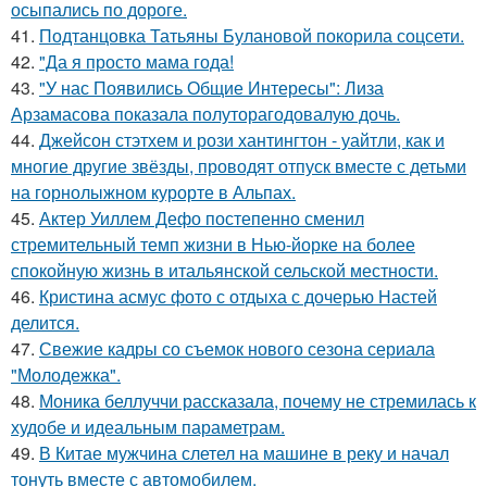
осыпались по дороге.
41.
Подтанцовка Татьяны Булановой покорила соцсети.
42.
"Да я просто мама года!
43.
"У нас Появились Общие Интересы": Лиза
Арзамасова показала полуторагодовалую дочь.
44.
Джейсон стэтхем и рози хантингтон - уайтли, как и
многие другие звёзды, проводят отпуск вместе с детьми
на горнолыжном курорте в Альпах.
45.
Актер Уиллем Дефо постепенно сменил
стремительный темп жизни в Нью-йорке на более
спокойную жизнь в итальянской сельской местности.
46.
Кристина асмус фото с отдыха с дочерью Настей
делится.
47.
Свежие кадры со съемок нового сезона сериала
"Молодежка".
48.
Моника беллуччи рассказала, почему не стремилась к
худобе и идеальным параметрам.
49.
В Китае мужчина слетел на машине в реку и начал
тонуть вместе с автомобилем.