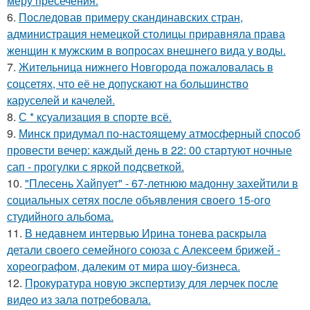
меру пресечения.
6.
Последовав примеру скандинавских стран,
администрация немецкой столицы приравняла права
женщин к мужским в вопросах внешнего вида у воды.
7.
Жительница нижнего Новгорода пожаловалась в
соцсетях, что её не допускают на большинство
каруселей и качелей.
8.
С * ксуализация в спорте всё.
9.
Минск придумал по-настоящему атмосферный способ
провести вечер: каждый день в 22: 00 стартуют ночные
сап - прогулки с яркой подсветкой.
10.
"Плесень Хайпует" - 67-летнюю мадонну захейтили в
социальных сетях после объявления своего 15-ого
студийного альбома.
11.
В недавнем интервью Ирина тонева раскрыла
детали своего семейного союза с Алексеем брижей -
хореографом, далеким от мира шоу-бизнеса.
12.
Прокуратура новую экспертизу для лерчек после
видео из зала потребовала.