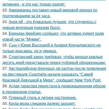
активнее - и это нас только радует.
22.
Американец поставил новый мировой рекорд по
подтягиваниям за 24 часа.
23.
Анок яй - это буквально лучшее, что случилось с
новым круизным показом Gucci.
24.
Брендан фрейзер сообщил, что активно худеет ради
новой части "Мумии".
25.
Сын у Юлии Высоцкой и Андрея Кончаловского не
только красавец, но и умница.
26.
Спартанский закон требовал, чтобы юноши каждые
десять дней представали перед публикой обнаженными.
27.
Австралийскую блогершу ли халтон после появления
на фестивале Coachella начали называть "Самой
Красивой Девушкой в Мире", сообщает New York Post.
28.
Аглая тарасова предстала в провокационном образе
в прозрачном платье.
29.
Пляжный стиль и летнее настроение.
30.
Когда мода слишком далеко заходит.