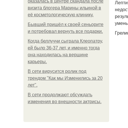
оказалась в центре скандала после
Лепти
визита блогера Марины ильиной в
недос
её косметологическую клинику.
резул
умень
Бывший пришёл к своей сеньорите
и потребовал вернуть все подарки.
Грели
Когда беллуччи сыграла Клеопатру,
ей было 36-37 лет, и именно тогда
она находилась на вершине
карьеры.
В сети вирусится ролик под
трендом "Как мы Изменились за 20
лет".
В сети продолжают обсуждать
изменения во внешности актрисы.