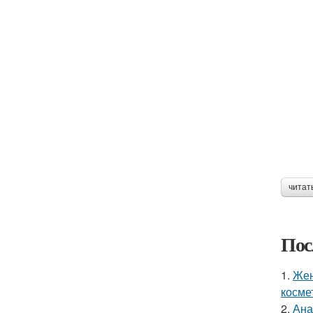
читат
Пос
1.
Жен
косме
2.
Ана