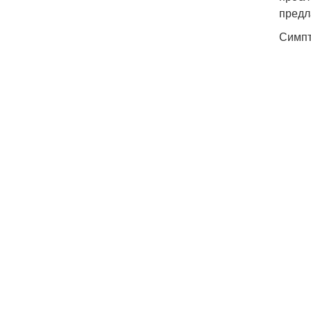
предл
Симпт