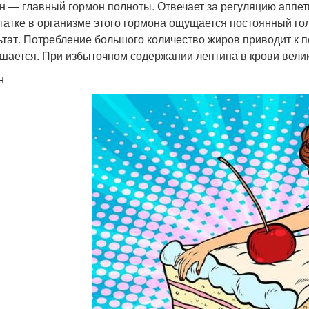
н — главный гормон полноты. Отвечает за регуляцию аппет
татке в организме этого гормона ощущается постоянный го
ьтат. Потребление большого количество жиров приводит к 
шается. При избыточном содержании лептина в крови велик
н