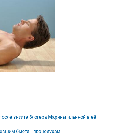
после визита блогера Марины ильиной в её
ревшим бьюти - процедурам.