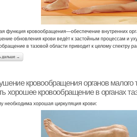
ая функция кровообращения—обеспечение внутренних орга
ение обновления крови ведёт к застойным процессам и ух
обращение в тазовой области приводит к целому спектру р
ь дальше →
ушение кровообращения органов малого т
ть хорошее кровообращение в органах та
у необходима хорошая циркуляция крови: