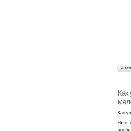
читат
Как
мал
Как у
Не вс
пробл