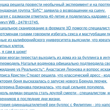
ушка решила провести необычный эксперимент и на протяж
ендарная группа "БИС" заявила о возвращении на сцену.
агея с размахом отметила 40-летие и поделилась кадрами с
икул WB - 247813745.
циальное сканирование в формате 3D помогло специалист
ртсменам годами говорили избегать секса и мастурбации п
ные из калифорнийского университета выяснили, что креа
итных клеток.
, я сам в шоке!
рри кеоган перестал выходить из дома из-за буллинга в инт
пермодель Наталья водянова официально подтвердила св
жидание vs Реальность": Анастасия Леонова и вопрос иск
триса Кристен Стюарт решила, что классический дресс - ко
ктория боня высказалась о запуске нового Бренда лерчек.
атерина Варнава призналась, что ещё сильнее похудела.
коль кидман решила стать доулой смерти - специалистом,
венников в последние дни жизни.
тория одиннадцатилетней реи буллос с Филиппин - это нап