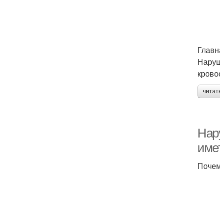
Главн
Наруш
крово
читат
Нар
име
Почем