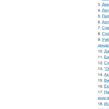
3.
Дев
4.
Лег
5.
Пел
6.
Арт
7.
Спе
8.
Спо
9.
Учё
дендр
10.
Да
11.
Ба
12.
Су
13.
"О
14.
Ак
15.
Ви
16.
Ек
17.
Ни
родст
18.
Ис