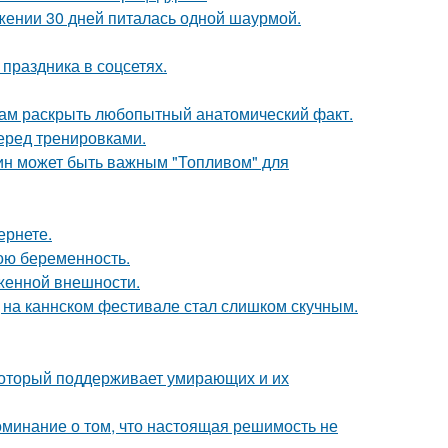
ении 30 дней питалась одной шаурмой.
 праздника в соцсетях.
ам раскрыть любопытный анатомический факт.
еред тренировками.
тин может быть важным "Топливом" для
ернете.
ою беременность.
аженной внешности.
д на каннском фестивале стал слишком скучным.
 который поддерживает умирающих и их
оминание о том, что настоящая решимость не