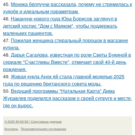
45.
Моника беллуччи рассказала, почему не стремилась к
худобе и идеальным параметрам.
46.
Накануне нового года Юра Борисов заглянул в
детский хоспис "Дом с Маяком", чтобы поддержать
маленьких пациентов.
47.
Пожилая женщина стиральный порошок в магазине
купила.
48.
Дарья Сагалова, известная по роли Светы Букиной в
сериале "Счастливы Вместе", отмечает свой 40-й день
рождения.
49.
Живая кукла Анок яй стала главной моделью 2025
года по решению британского совета моды.
50.
Ведущий программы "Натальная Карта" Дима
Журавлев поделился рассказом о своей супруге и месте,
где он вырос.
© 2026 90-60-90 | Спортивные девушки
Контакты
Пользовательское соглашение