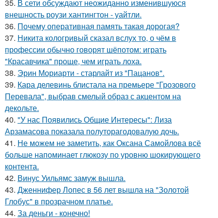
35.
В сети обсуждают неожиданно изменившуюся
внешность роузи хантингтон - уайтли.
36.
Почему оперативная память такая дорогая?
37.
Никита кологривый сказал вслух то, о чём в
профессии обычно говорят шёпотом: играть
"Красавчика" проще, чем играть лоха.
38.
Эрин Мориарти - старлайт из "Пацанов".
39.
Кара делевинь блистала на премьере "Грозового
Перевала", выбрав смелый образ с акцентом на
декольте.
40.
"У нас Появились Общие Интересы": Лиза
Арзамасова показала полуторагодовалую дочь.
41.
Не можем не заметить, как Оксана Самойлова всё
больше напоминает глюкозу по уровню шокирующего
контента.
42.
Винус Уильямс замуж вышла.
43.
Дженнифер Лопес в 56 лет вышла на "Золотой
Глобус" в прозрачном платье.
44.
За деньги - конечно!