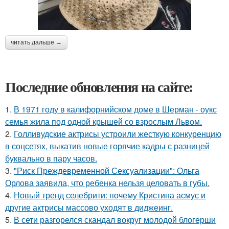
читать дальше →
Последние обновления на сайте:
1.
В 1971 году в калифорнийском доме в Шерман - оукс
семья жила под одной крышей со взрослым Львом.
2.
Голливудские актрисы устроили жесткую конкуренцию
в соцсетях, выкатив новые горячие кадры с разницей
буквально в пару часов.
3.
"Риск Преждевременной Сексуализации": Ольга
Орлова заявила, что ребенка нельзя целовать в губы.
4.
Новый тренд селебрити: почему Кристина асмус и
другие актрисы массово уходят в диджеинг.
5.
В сети разгорелся скандал вокруг молодой блогерши