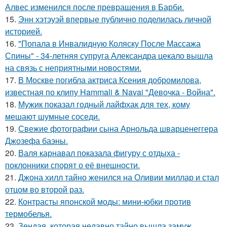
Алвес изменился после превращения в Барби.
15.
Энн хэтэуэй впервые публично поделилась личной
историей.
16.
"Попала в Инвалидную Коляску После Массажа
Спины" - 34-летняя супруга Александра цекало вышла
на связь с неприятными новостями.
17.
В Москве погибла актриса Ксения добромилова,
известная по клипу Hammali & Navai "Девочка - Война".
18.
Мужик показал годный лайфхак для тех, кому
мешают шумные соседи.
19.
Свежие фотографии сына Арнольда шварценеггера
Джозефа баэны.
20.
Валя карнавал показала фигуру с отдыха -
поклонники спорят о её внешности.
21.
Джона хилл тайно женился на Оливии миллар и стал
отцом во второй раз.
22.
Контрасты японской моды: мини-юбки против
термобелья.
23.
Зендая, которая недавно тайно вышла замуж,