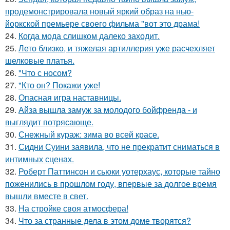
продемонстрировала новый яркий образ на нью-
йоркской премьере своего фильма "вот это драма!
24.
Когда мода слишком далеко заходит.
25.
Лето близко, и тяжелая артиллерия уже расчехляет
шелковые платья.
26.
"Что с носом?
27.
"Кто он? Покажи уже!
28.
Опасная игра наставницы.
29.
Айза вышла замуж за молодого бойфренда - и
выглядит потрясающе.
30.
Снежный кураж: зима во всей красе.
31.
Сидни Суини заявила, что не прекратит сниматься в
интимных сценах.
32.
Роберт Паттинсон и сьюки уотерхаус, которые тайно
поженились в прошлом году, впервые за долгое время
вышли вместе в свет.
33.
На стройке своя атмосфера!
34.
Что за странные дела в этом доме творятся?