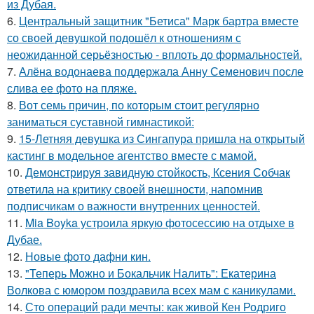
из Дубая.
6.
Центральный защитник "Бетиса" Марк бартра вместе
со своей девушкой подошёл к отношениям с
неожиданной серьёзностью - вплоть до формальностей.
7.
Алёна водонаева поддержала Анну Семенович после
слива ее фото на пляже.
8.
Вот семь причин, по которым стоит регулярно
заниматься суставной гимнастикой:
9.
15-Летняя девушка из Сингапура пришла на открытый
кастинг в модельное агентство вместе с мамой.
10.
Демонстрируя завидную стойкость, Ксения Собчак
ответила на критику своей внешности, напомнив
подписчикам о важности внутренних ценностей.
11.
Mia Boyka устроила яркую фотосессию на отдыхе в
Дубае.
12.
Новые фото дафни кин.
13.
"Теперь Можно и Бокальчик Налить": Екатерина
Волкова с юмором поздравила всех мам с каникулами.
14.
Сто операций ради мечты: как живой Кен Родриго