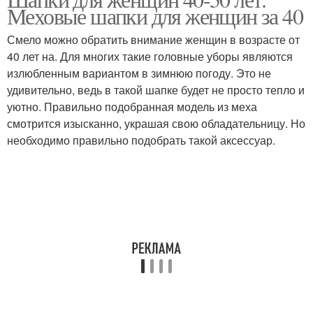
Шапка со стразами
Шапка с шипами
Меховые шапки для женщин за 40
Смело можно обратить внимание женщин в возрасте от
40 лет на. Для многих такие головные уборы являются
излюбленным вариантом в зимнюю погоду. Это не
Шапка из ткани
Меховая ушанка
удивительно, ведь в такой шапке будет не просто тепло и
уютно. Правильно подобранная модель из меха
смотрится изысканно, украшая свою обладательницу. Но
необходимо правильно подобрать такой аксессуар.
Шапка с пушистым
Шапка из вязаного меха
отворотом
Шапка из фетра
Шапка с цветком
Твердая шапка
Шапка с ушами