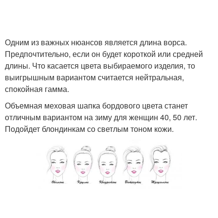
Одним из важных нюансов является длина ворса.
Женские шапки
Вязаные шапки
Предпочтительно, если он будет короткой или средней
длины. Что касается цвета выбираемого изделия, то
выигрышным вариантом считается нейтральная,
спокойная гамма.
Шапки со стразами
Шапка без отворота
Объемная меховая шапка бордового цвета станет
отличным вариантом на зиму для женщин 40, 50 лет.
Подойдет блондинкам со светлым тоном кожи.
Шапки из тонкого
Спортивные шапки
трикотажа
Шапки с крупными
Зимняя шапка
надписями